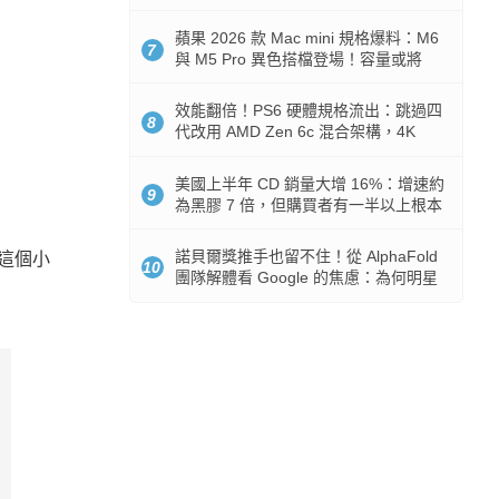
Token 消耗暴降 92%
蘋果 2026 款 Mac mini 規格爆料：M6
7
與 M5 Pro 異色搭檔登場！容量或將
512GB 起跳
效能翻倍！PS6 硬體規格流出：跳過四
8
代改用 AMD Zen 6c 混合架構，4K
120fps 與全光追時代來臨
美國上半年 CD 銷量大增 16%：增速約
9
為黑膠 7 倍，但購買者有一半以上根本
沒有播放器
諾貝爾獎推手也留不住！從 AlphaFold
進這個小
10
團隊解體看 Google 的焦慮：為何明星
實驗室要為 Gemini 讓路？