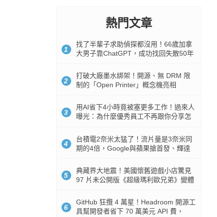
熱門文章
找了半輩子求助偵探都沒用！66歲加拿
1
大男子靠ChatGPT，成功找回失散50年
家人
打破大廠墨水綁架！開源、無 DRM 限
2
制的「Open Printer」概念機亮相
用AI省下4小時竟被塞更多工作！過來人
3
曝光：為什麼優秀員工不再跟你分享怎
麼使用AI
台積電2奈米太猛了！流片量是3奈米同
4
期的4倍，Google與蘋果搶首發、輝達
與AMD排隊等產能
典藏界大地震！美國懷舊遊戲小店驚見
5
97 片未公開版《超級瑪利歐兄弟》變體
任天堂卡帶
GitHub 狂攬 4 萬星！Headroom 開源工
6
具幫開發者省下 70 萬美元 API 費，