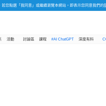
，若您點選「我同意」或繼續瀏覽本網站，即表示您同意我們的
片
活動
討論區
課程
#AI ChatGPT
深度有料
C