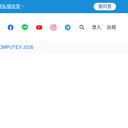
隱私權政策
。
我同意
登入
註冊
OMPUTEX 2026