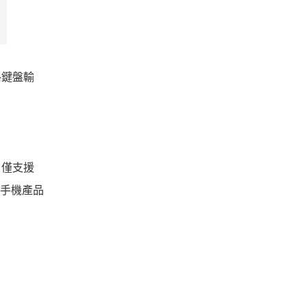
格鍵盤輸
e 僅支援
他手機產品