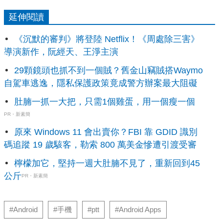
延伸閱讀
《沉默的審判》將登陸 Netflix！《周處除三害》
導演新作，阮經天、王淨主演
29顆鏡頭也抓不到一個賊？舊金山竊賊搭Waymo
自駕車逃逸，隱私保護政策竟成警方辦案最大阻礙
肚腩一抓一大把，只需1個雞蛋，用一個瘦一個
PR・新素簡
原來 Windows 11 會出賣你？FBI 靠 GDID 識別
碼追蹤 19 歲駭客，勒索 800 萬美金慘遭引渡受審
檸檬加它，堅持一週大肚腩不見了，重新回到45
公斤
PR・新素簡
#Android
#手機
#ptt
#Android Apps