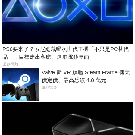
PS6要來了？索尼總裁曝次世代主機「不只是PC替代
品」，目標走出客廳、進軍電競桌面
遊戲/電競
Valve 新 VR 旗艦 Steam Frame 傳天
價定價、最高恐破 4.8 萬元
遊戲/電競