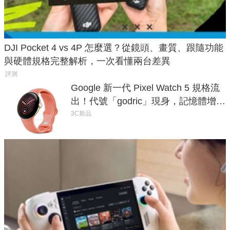
DJI Pocket 4 vs 4P 怎麼選？從鏡頭、畫質、跟隨功能
與硬體規格完整解析，一次看懂兩台差異
評測
Google 新一代 Pixel Watch 5 規格流
出！代號「godric」現身，記憶體增強
鎖定 AI 應用
3C新品