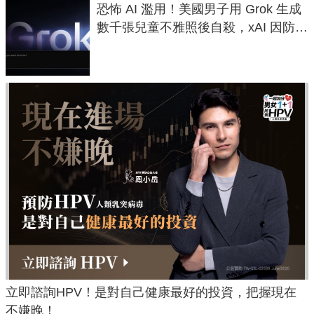
恐怖 AI 濫用！美國男子用 Grok 生成
數千張兒童不雅照後自殺，xAI 因防護
失靈與不配合警方遭起訴
立即諮詢HPV！是對自己健康最好的投資，把握現在
不嫌晚！