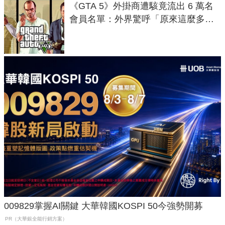
《GTA 5》外掛商遭駭竟流出 6 萬名
會員名單：外界驚呼「原來這麼多人
在開掛！」
009829掌握AI關鍵 大華韓國KOSPI 50今強勢開募
PR（大華銀全能行銷方案）