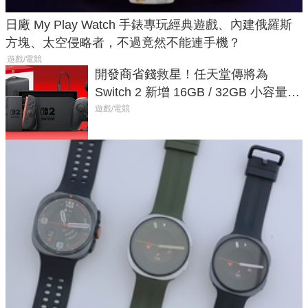
日廠 My Play Watch 手錶專玩經典遊戲、內建俄羅斯
方塊、太空侵略者，不過竟然不能連手機？
遊戲/電競
開發商省錢救星！任天堂傳將為
Switch 2 新增 16GB / 32GB 小容量遊
戲卡的選擇
遊戲/電競