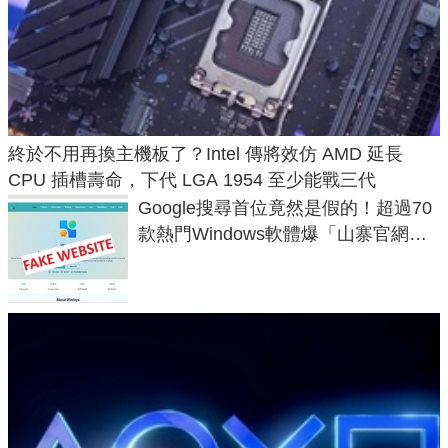
終於不用再換主機板了？Intel 傳將效仿 AMD 延長
CPU 插槽壽命，下代 LGA 1954 至少能戰三代
Google搜尋首位竟然是假的！超過70
款熱門Windows軟體爆「山寨官網」
危機