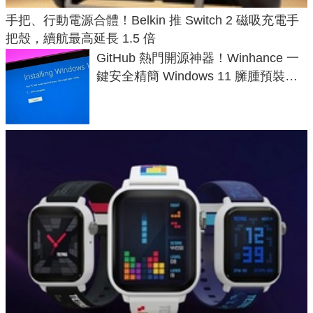
手把、行動電源合體！Belkin 推 Switch 2 磁吸充電手
把殼，續航最高延長 1.5 倍
GitHub 熱門開源神器！Winhance 一
鍵安全精簡 Windows 11 臃腫預裝軟
體與後台追蹤