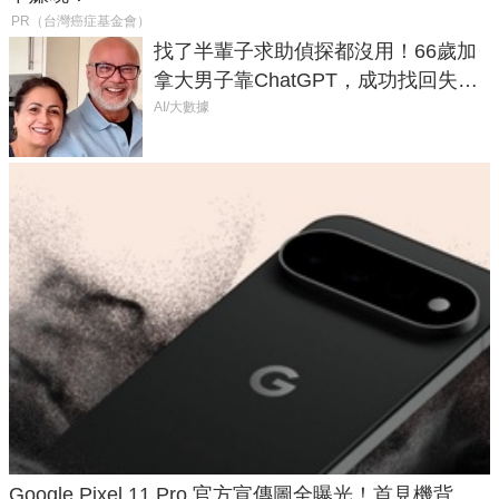
PR（台灣癌症基金會）
找了半輩子求助偵探都沒用！66歲加
拿大男子靠ChatGPT，成功找回失散
50年家人
AI/大數據
Google Pixel 11 Pro 官方宣傳圖全曝光！首見機背