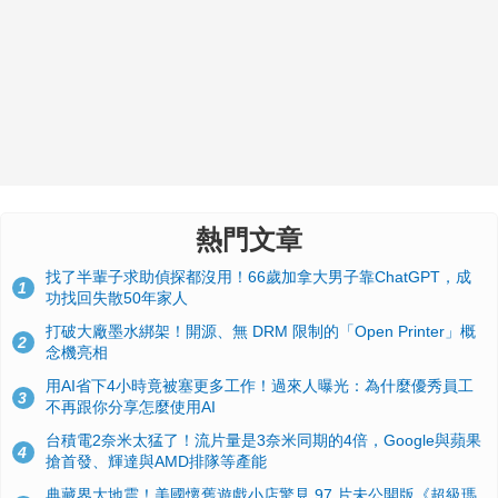
熱門文章
找了半輩子求助偵探都沒用！66歲加拿大男子靠ChatGPT，成
1
功找回失散50年家人
打破大廠墨水綁架！開源、無 DRM 限制的「Open Printer」概
2
念機亮相
用AI省下4小時竟被塞更多工作！過來人曝光：為什麼優秀員工
3
不再跟你分享怎麼使用AI
台積電2奈米太猛了！流片量是3奈米同期的4倍，Google與蘋果
4
搶首發、輝達與AMD排隊等產能
典藏界大地震！美國懷舊遊戲小店驚見 97 片未公開版《超級瑪