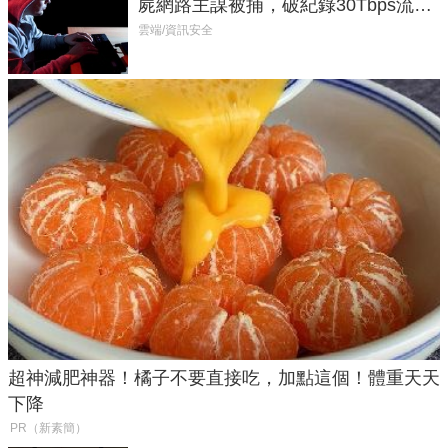
屍網路主謀被捕，破紀錄30Tbps流量
癱瘓全球！
雲端/資訊安全
超神減肥神器！橘子不要直接吃，加點這個！體重天天
下降
PR（新素簡）