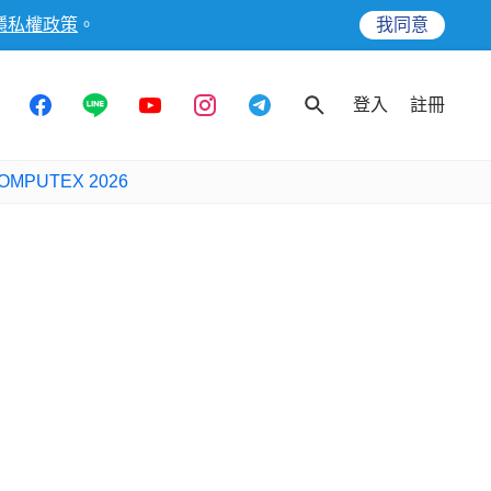
隱私權政策
。
我同意
登入
註冊
OMPUTEX 2026