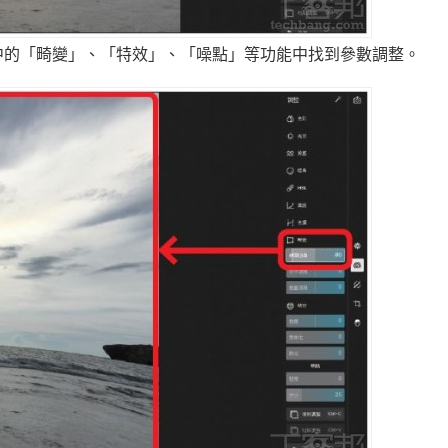
中的「畸變」、「特效」、「噪點」等功能中找到參數調整。