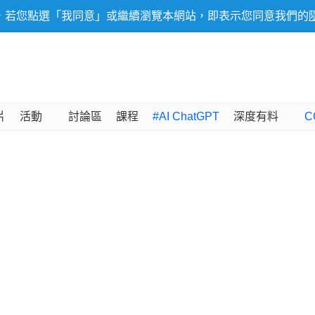
，若您點選「我同意」或繼續瀏覽本網站，即表示您同意我們的
片
活動
討論區
課程
#AI ChatGPT
深度有料
C