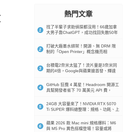
熱門文章
效
找了半輩子求助偵探都沒用！66歲加拿
1
大男子靠ChatGPT，成功找回失散50年
家人
打破大廠墨水綁架！開源、無 DRM 限
2
制的「Open Printer」概念機亮相
台積電2奈米太猛了！流片量是3奈米同
3
期的4倍，Google與蘋果搶首發、輝達
與AMD排隊等產能
GitHub 狂攬 4 萬星！Headroom 開源工
4
具幫開發者省下 70 萬美元 API 費，
Token 消耗暴降 92%
24GB 大容量來了！NVIDIA RTX 5070
5
Ti SUPER 爆料總整理：規格、功耗、上
市時間
蘋果 2026 款 Mac mini 規格爆料：M6
6
與 M5 Pro 異色搭檔登場！容量或將