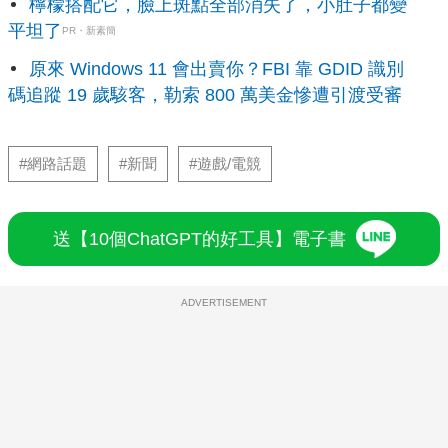
檸檬搭配它，臉上斑點全部消失了，小肚子都變
平坦了
PR・新素簡
原來 Windows 11 會出賣你？FBI 靠 GDID 識別
碼追蹤 19 歲駭客，勒索 800 萬美金慘遭引渡受審
#網路話題
#新聞
#遊戲/電競
送【10個ChatGPT的好工具】電子書
ADVERTISEMENT