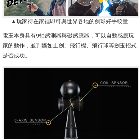
▲玩家待在家裡即可與世界各地的劍球好手較量
電玉本身具有9軸感測器與磁感應器，可以自動感應玩
家的動作，並判斷如止劍、飛行機、飛行球等劍玉招式
是否成功。