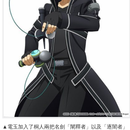
▲電玉加入了桐人兩把名劍「闡釋者」以及「逐闇者」