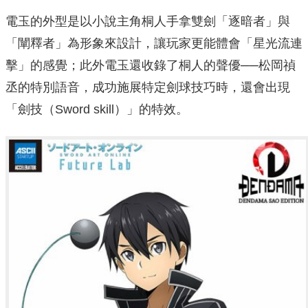
電玉的外型是以小說主角桐人手拿雙劍「逐暗者」與
「闡釋者」為形象來設計，讓玩家更能體會「星光流連
擊」的感覺；此外電玉還收錄了桐人的聲優──松岡禎
丞的特別語音，成功施展特定劍球技巧時，還會出現
「劍技（Sword skill）」的特效。