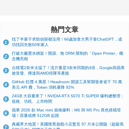
熱門文章
找了半輩子求助偵探都沒用！66歲加拿大男子靠ChatGPT，成
1
功找回失散50年家人
打破大廠墨水綁架！開源、無 DRM 限制的「Open Printer」概
2
念機亮相
台積電2奈米太猛了！流片量是3奈米同期的4倍，Google與蘋果
3
搶首發、輝達與AMD排隊等產能
GitHub 狂攬 4 萬星！Headroom 開源工具幫開發者省下 70 萬
4
美元 API 費，Token 消耗暴降 92%
24GB 大容量來了！NVIDIA RTX 5070 Ti SUPER 爆料總整理：
5
規格、功耗、上市時間
蘋果 2026 款 Mac mini 規格爆料：M6 與 M5 Pro 異色搭檔登
6
場！容量或將 512GB 起跳
典藏界大地震！美國懷舊遊戲小店驚見 97 片未公開版《超級瑪
7