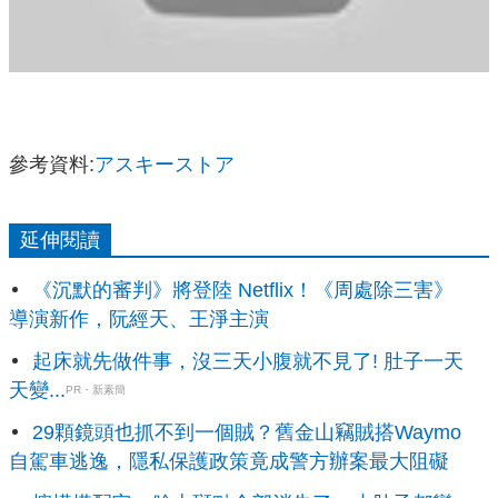
參考資料:
アスキーストア
延伸閱讀
《沉默的審判》將登陸 Netflix！《周處除三害》
導演新作，阮經天、王淨主演
起床就先做件事，沒三天小腹就不見了! 肚子一天
天變...
PR・新素簡
29顆鏡頭也抓不到一個賊？舊金山竊賊搭Waymo
自駕車逃逸，隱私保護政策竟成警方辦案最大阻礙