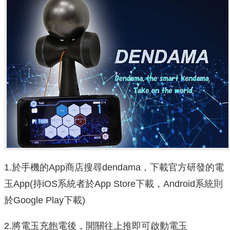
1.於手機的App商店搜尋dendama，下載官方研發的電
玉App(持iOS系統者於App Store下載，Android系統則
於Google Play下載)
2.將電玉充飽電後，開關往上推即可啟動電玉