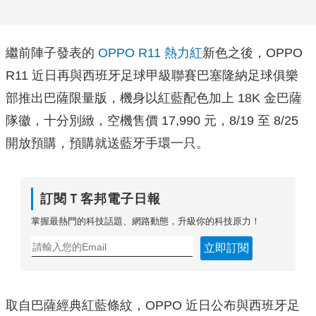
繼前陣子發表的
OPPO R11 熱力紅
新色之後，OPPO
R11 近日再與西班牙足球甲級聯賽巴塞隆納足球俱樂
部推出巴薩限量版，機身以紅藍配色加上 18K 金巴薩
隊徽，十分別緻，空機售價 17,990 元，8/19 至 8/25
開放預購，預購就送藍牙手環一只。
訂閱Ｔ客邦電子日報
掌握最熱門的科技話題、網路動態，升級你的科技原力！
立即訂閱
取自巴薩經典紅藍條紋，OPPO 近日公布與西班牙足