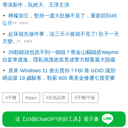
導演新作，阮經天、王淨主演
檸檬加它，堅持一週大肚腩不見了，重新回到45
公斤
PR・新素簡
起床就先做件事，沒三天小腹就不見了! 肚子一天
天變...
PR・新素簡
29顆鏡頭也抓不到一個賊？舊金山竊賊搭Waymo
自駕車逃逸，隱私保護政策竟成警方辦案最大阻礙
原來 Windows 11 會出賣你？FBI 靠 GDID 識別
碼追蹤 19 歲駭客，勒索 800 萬美金慘遭引渡受審
#手機
#oppo
#其他品牌
#手機/平板
送【10個ChatGPT的好工具】電子書