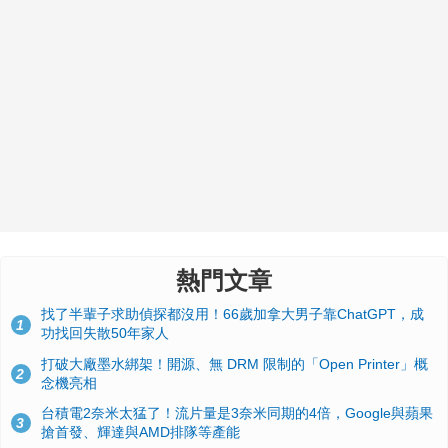
熱門文章
找了半輩子求助偵探都沒用！66歲加拿大男子靠ChatGPT，成
1
功找回失散50年家人
打破大廠墨水綁架！開源、無 DRM 限制的「Open Printer」概
2
念機亮相
台積電2奈米太猛了！流片量是3奈米同期的4倍，Google與蘋果
3
搶首發、輝達與AMD排隊等產能