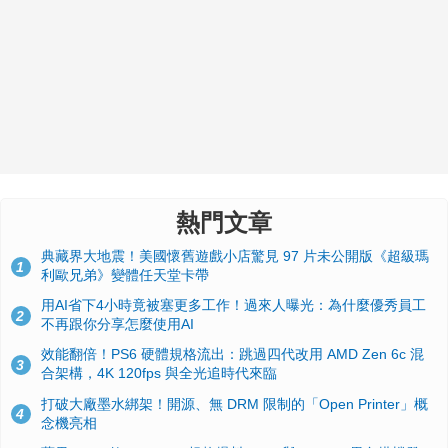
熱門文章
典藏界大地震！美國懷舊遊戲小店驚見 97 片未公開版《超級瑪
1
利歐兄弟》變體任天堂卡帶
用AI省下4小時竟被塞更多工作！過來人曝光：為什麼優秀員工
2
不再跟你分享怎麼使用AI
效能翻倍！PS6 硬體規格流出：跳過四代改用 AMD Zen 6c 混
3
合架構，4K 120fps 與全光追時代來臨
打破大廠墨水綁架！開源、無 DRM 限制的「Open Printer」概
4
念機亮相