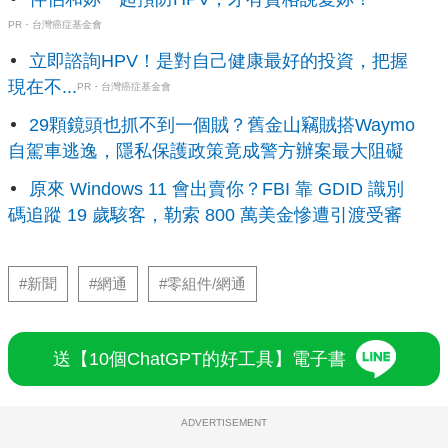
PR・台灣癌症基金會
立即諮詢HPV！是對自己健康最好的投資，把握
現在不...
PR・台灣癌症基金會
29顆鏡頭也抓不到一個賊？舊金山竊賊搭Waymo
自駕車逃逸，隱私保護政策竟成警方辦案最大阻礙
原來 Windows 11 會出賣你？FBI 靠 GDID 識別
碼追蹤 19 歲駭客，勒索 800 萬美金慘遭引渡受審
#新聞
#網通
#零組件/網通
送【10個ChatGPT的好工具】電子書
ADVERTISEMENT