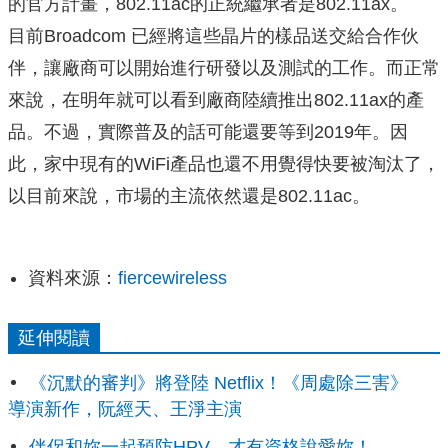
的官方計畫，802.11ac的正統繼承者是802.11ax。
目前Broadcom 已經將這些晶片的樣品送交給合作伙
伴，讓廠商可以開始進行研發以及測試的工作。而正常
來說，在明年就可以看到廠商陸續推出802.11ax的產
品。不過，實際普及的話可能還要等到2019年。因
此，家中現有的WiFi產品也還不用覺得快要被淘汰了，
以目前來說，市場的主流依然還是802.11ac。
資料來源：
fiercewireless
延伸閱讀
《沉默的審判》將登陸 Netflix！《周處除三害》
導演新作，阮經天、王淨主演
伴侶和妳一起預防HPV，才有資格說愛妳！