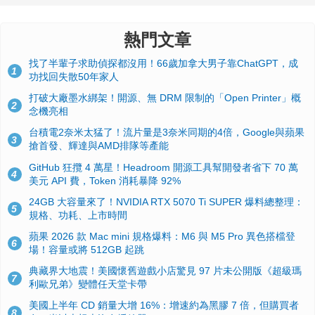
熱門文章
找了半輩子求助偵探都沒用！66歲加拿大男子靠ChatGPT，成
1
功找回失散50年家人
打破大廠墨水綁架！開源、無 DRM 限制的「Open Printer」概
2
念機亮相
台積電2奈米太猛了！流片量是3奈米同期的4倍，Google與蘋果
3
搶首發、輝達與AMD排隊等產能
GitHub 狂攬 4 萬星！Headroom 開源工具幫開發者省下 70 萬
4
美元 API 費，Token 消耗暴降 92%
24GB 大容量來了！NVIDIA RTX 5070 Ti SUPER 爆料總整理：
5
規格、功耗、上市時間
蘋果 2026 款 Mac mini 規格爆料：M6 與 M5 Pro 異色搭檔登
6
場！容量或將 512GB 起跳
典藏界大地震！美國懷舊遊戲小店驚見 97 片未公開版《超級瑪
7
利歐兄弟》變體任天堂卡帶
美國上半年 CD 銷量大增 16%：增速約為黑膠 7 倍，但購買者
8