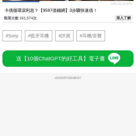
ads by popIn
卡債循環滾利息？【9597借錢網】3步驟快速借！
深入了解
觀看次數 161,574次
#Sony
#藍牙耳機
#評測
#耳機/音響
送【10個ChatGPT的好工具】電子書
ADVERTISEMENT