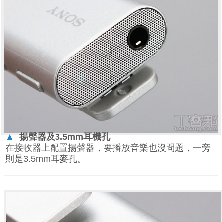
▲
揚聲器及3.5mm
耳機孔
在接收器上配置揚聲器，要播放音樂也沒問題，一旁
則是3.5mm耳麥孔。