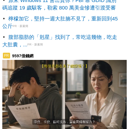
原來 Windows 11 會出賣你？FBI 靠 GDID 識別
碼追蹤 19 歲駭客，勒索 800 萬美金慘遭引渡受審
檸檬加它，堅持一週大肚腩不見了，重新回到45
公斤
PR・新素簡
腹部脂肪的「剋星」找到了，常吃這幾物，吃走
大肚囊，...
PR・新素簡
9597借錢網
PR