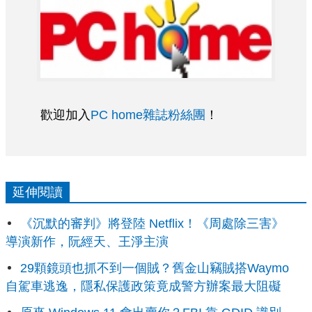
歡迎加入
PC home雜誌粉絲團
！
延伸閱讀
《沉默的審判》將登陸 Netflix！《周處除三害》
導演新作，阮經天、王淨主演
29顆鏡頭也抓不到一個賊？舊金山竊賊搭Waymo
自駕車逃逸，隱私保護政策竟成警方辦案最大阻礙