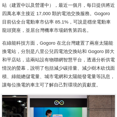
站（建置中以及營運中），最近一個月，每日提供將近
四萬名車主接近 17,000 顆的電池交換服務。Gogoro
目前佔全台電動車市佔率 85.1%，可說是穩坐電動車
龍頭寶座，並居台灣機車市場銷售第四名。
在綠能科技方面，Gogoro 在北台灣建置了兩座太陽能
換電站，分別是八里公兒四電池交換站和 Gogoro 師大
和平店站，這兩站設有物聯網智慧平台，透過分析供電
情況的螢幕，說明了包括減少碳排量、減少樹木砍伐面
積、綠能總儲電量、城市電網和太陽能發電量等訊息，
讓每位換電的車主可了解自己對環境的貢獻度。