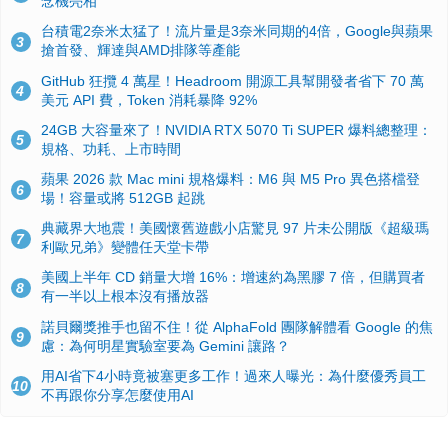
念機亮相
台積電2奈米太猛了！流片量是3奈米同期的4倍，Google與蘋果
3
搶首發、輝達與AMD排隊等產能
GitHub 狂攬 4 萬星！Headroom 開源工具幫開發者省下 70 萬
4
美元 API 費，Token 消耗暴降 92%
24GB 大容量來了！NVIDIA RTX 5070 Ti SUPER 爆料總整理：
5
規格、功耗、上市時間
蘋果 2026 款 Mac mini 規格爆料：M6 與 M5 Pro 異色搭檔登
6
場！容量或將 512GB 起跳
典藏界大地震！美國懷舊遊戲小店驚見 97 片未公開版《超級瑪
7
利歐兄弟》變體任天堂卡帶
美國上半年 CD 銷量大增 16%：增速約為黑膠 7 倍，但購買者
8
有一半以上根本沒有播放器
諾貝爾獎推手也留不住！從 AlphaFold 團隊解體看 Google 的焦
9
慮：為何明星實驗室要為 Gemini 讓路？
用AI省下4小時竟被塞更多工作！過來人曝光：為什麼優秀員工
10
不再跟你分享怎麼使用AI