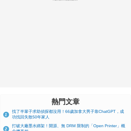
熱門文章
找了半輩子求助偵探都沒用！66歲加拿大男子靠ChatGPT，成
1
功找回失散50年家人
打破大廠墨水綁架！開源、無 DRM 限制的「Open Printer」概
2