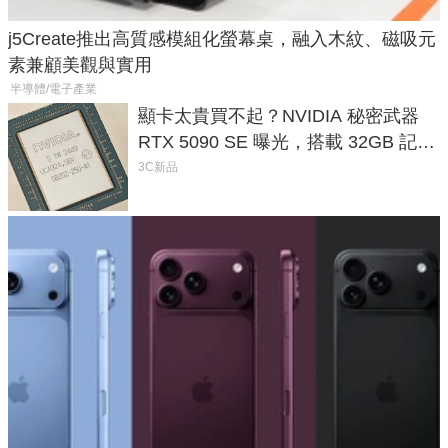
j5Create推出高質感模組化螢幕桌，融入木紋、磁吸元
素兼顧美觀與實用
半導體/電子產業
顯卡太貴買不起？NVIDIA 秘密武器
RTX 5090 SE 曝光，搭載 32GB 記憶
體
3C新品