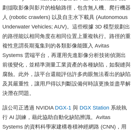
劃擷取影像與影片的檢驗路徑，包含無人機、爬行機器
人 (robotic crawlers) 以及自主水下載具 (Autonomous
Underwater Vehicles; AUV)。這些根據 3D 模型規劃出
的路徑能以相同角度在相同位置上重複執行。路徑的重
複性意謂長期蒐集到的各類影像能匯入 Avitas
Systems 雲端平台，再運用先進影像分析技術偵測出
前後變化，並精準測量工業資產的各種缺陷，如裂縫與
腐蝕。此外，該平台還能評估許多肉眼無法看出的缺陷
及其嚴重性，讓用戶得以判斷設備何時該更換並盡早解
決潛在問題。
該公司正透過 NVIDIA
DGX-1
與
DGX Station
系統執
行 AI 訓練，藉此協助自動化缺陷辨識。Avitas
Systems 的資料科學家建構卷積神經網路 (CNN)，用