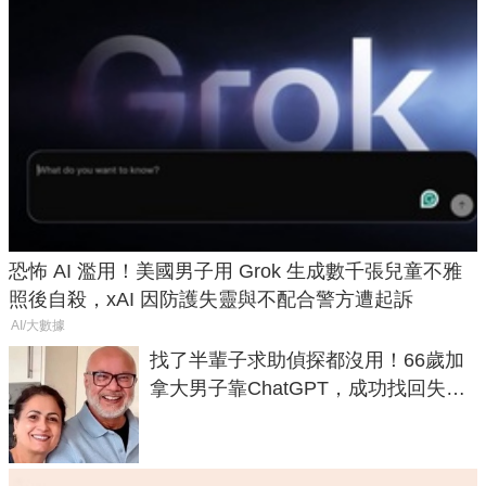
恐怖 AI 濫用！美國男子用 Grok 生成數千張兒童不雅
照後自殺，xAI 因防護失靈與不配合警方遭起訴
AI/大數據
找了半輩子求助偵探都沒用！66歲加
拿大男子靠ChatGPT，成功找回失散
50年家人