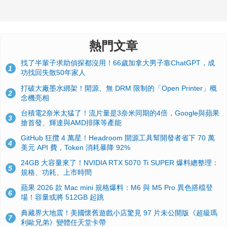
熱門文章
找了半輩子求助偵探都沒用！66歲加拿大男子靠ChatGPT，成
1
功找回失散50年家人
打破大廠墨水綁架！開源、無 DRM 限制的「Open Printer」概
2
念機亮相
台積電2奈米太猛了！流片量是3奈米同期的4倍，Google與蘋果
3
搶首發、輝達與AMD排隊等產能
GitHub 狂攬 4 萬星！Headroom 開源工具幫開發者省下 70 萬
4
美元 API 費，Token 消耗暴降 92%
24GB 大容量來了！NVIDIA RTX 5070 Ti SUPER 爆料總整理：
5
規格、功耗、上市時間
蘋果 2026 款 Mac mini 規格爆料：M6 與 M5 Pro 異色搭檔登
6
場！容量或將 512GB 起跳
典藏界大地震！美國懷舊遊戲小店驚見 97 片未公開版《超級瑪
7
利歐兄弟》變體任天堂卡帶