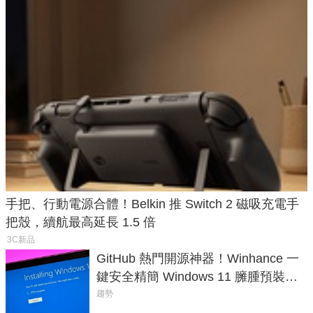
手把、行動電源合體！Belkin 推 Switch 2 磁吸充電手
把殼，續航最高延長 1.5 倍
3C新品
GitHub 熱門開源神器！Winhance 一
鍵安全精簡 Windows 11 臃腫預裝軟
體與後台追蹤
趨勢