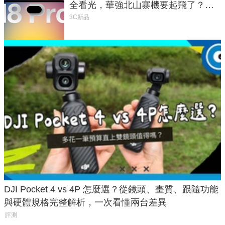
全看光，華強北山寨機要起飛了？專
家曝山寨機無法復刻兩大關鍵
3C新品
DJI Pocket 4 vs 4P 怎麼選？從鏡頭、畫質、跟隨功能
與硬體規格完整解析，一次看懂兩台差異
評測