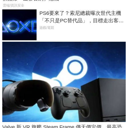
雲端/資訊安全
PS6要來了？索尼總裁曝次世代主機
「不只是PC替代品」，目標走出客
廳、進軍電競桌面
遊戲/電競
Valve 新 VR 旗艦 Steam Frame 傳天價定價、最高恐