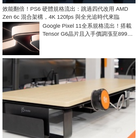
效能翻倍！PS6 硬體規格流出：跳過四代改用 AMD
Zen 6c 混合架構，4K 120fps 與全光追時代來臨
Google Pixel 11全系規格流出！搭載
Tensor G6晶片且入手價調漲至899美
元