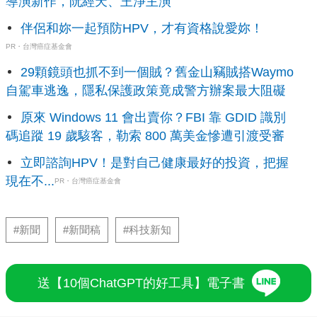
導演新作，阮經天、王淨主演
伴侶和妳一起預防HPV，才有資格說愛妳！
PR・台灣癌症基金會
29顆鏡頭也抓不到一個賊？舊金山竊賊搭Waymo
自駕車逃逸，隱私保護政策竟成警方辦案最大阻礙
原來 Windows 11 會出賣你？FBI 靠 GDID 識別
碼追蹤 19 歲駭客，勒索 800 萬美金慘遭引渡受審
立即諮詢HPV！是對自己健康最好的投資，把握
現在不...
PR・台灣癌症基金會
#新聞
#新聞稿
#科技新知
送【10個ChatGPT的好工具】電子書