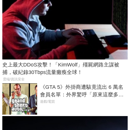
史上最大DDoS攻擊！「KimWolf」殭屍網路主謀被
捕，破紀錄30Tbps流量癱瘓全球！
雲端/資訊安全
《GTA 5》外掛商遭駭竟流出 6 萬名
會員名單：外界驚呼「原來這麼多人
在開掛！」
遊戲/電競