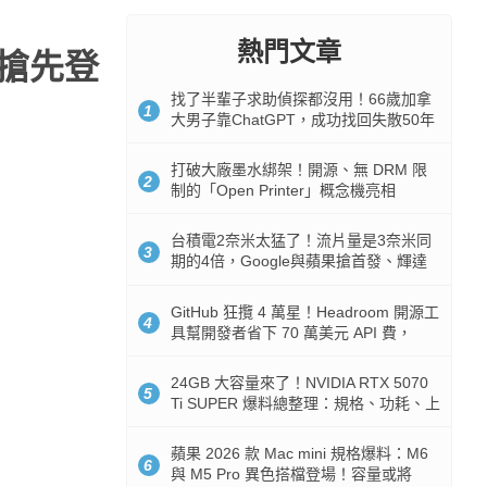
熱門文章
月搶先登
找了半輩子求助偵探都沒用！66歲加拿
1
大男子靠ChatGPT，成功找回失散50年
家人
打破大廠墨水綁架！開源、無 DRM 限
2
制的「Open Printer」概念機亮相
台積電2奈米太猛了！流片量是3奈米同
3
期的4倍，Google與蘋果搶首發、輝達
與AMD排隊等產能
GitHub 狂攬 4 萬星！Headroom 開源工
4
具幫開發者省下 70 萬美元 API 費，
Token 消耗暴降 92%
24GB 大容量來了！NVIDIA RTX 5070
5
Ti SUPER 爆料總整理：規格、功耗、上
市時間
蘋果 2026 款 Mac mini 規格爆料：M6
6
與 M5 Pro 異色搭檔登場！容量或將