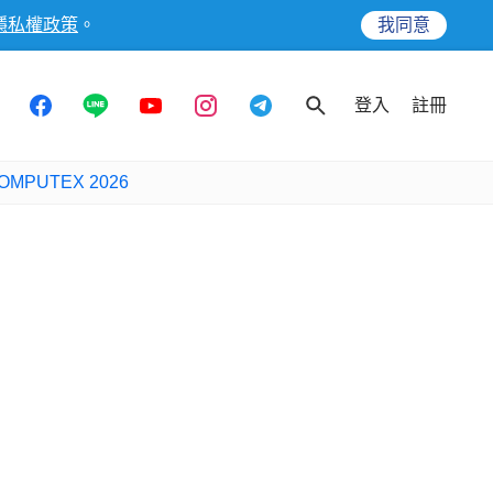
隱私權政策
。
我同意
登入
註冊
OMPUTEX 2026