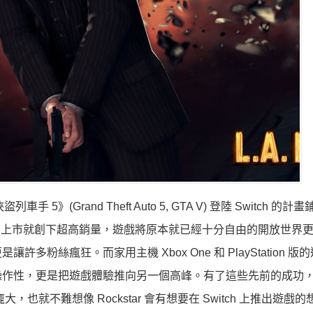
》(Grand Theft Auto 5, GTA V) 登陸 Switch 的計
，甫上市就創下超高銷量，遊戲將原本就已經十分自由的開放世界
絲瘋狂。而家用主機 Xbox One 和 PlayStation 版
操作性，更是把遊戲體驗推向另一個高峰。有了這些先前的成功
，也就不難想像 Rockstar 會有想要在 Switch 上推出遊戲的