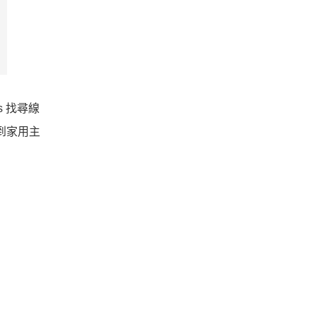
s 找尋線
植到家用主