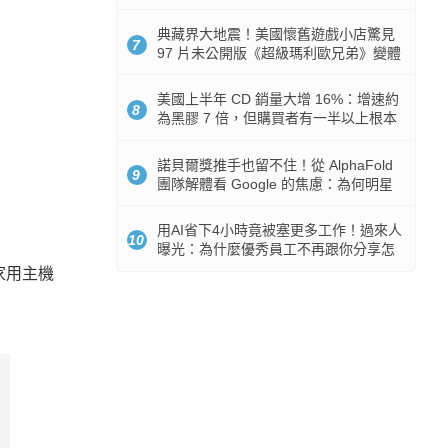
512GB 起跳
典藏界大地震！美國懷舊遊戲小店驚見
7
97 片未公開版《超級瑪利歐兄弟》變體
任天堂卡帶
美國上半年 CD 銷量大增 16%：增速約
8
為黑膠 7 倍，但購買者有一半以上根本
沒有播放器
諾貝爾獎推手也留不住！從 AlphaFold
9
團隊解體看 Google 的焦慮：為何明星
實驗室要為 Gemini 讓路？
用AI省下4小時竟被塞更多工作！過來人
10
曝光：為什麼優秀員工不再跟你分享怎
麼使用AI
他家用主機