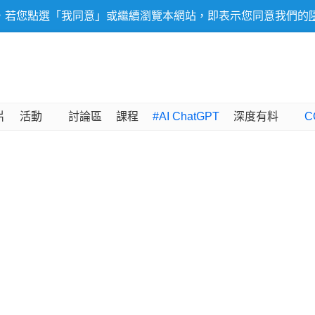
，若您點選「我同意」或繼續瀏覽本網站，即表示您同意我們的
片
活動
討論區
課程
#AI ChatGPT
深度有料
C