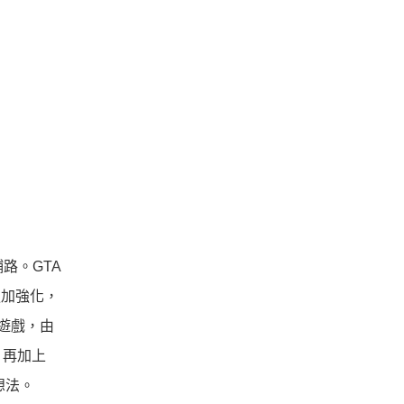
畫鋪路。GTA
更加強化，
的遊戲，由
，再加上
想法。