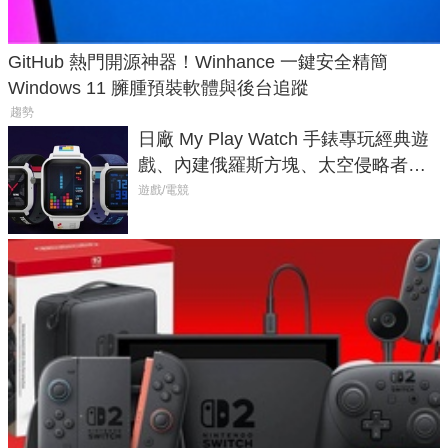
GitHub 熱門開源神器！Winhance 一鍵安全精簡
Windows 11 臃腫預裝軟體與後台追蹤
趨勢
日廠 My Play Watch 手錶專玩經典遊
戲、內建俄羅斯方塊、太空侵略者，
不過竟然不能連手機？
遊戲/電競