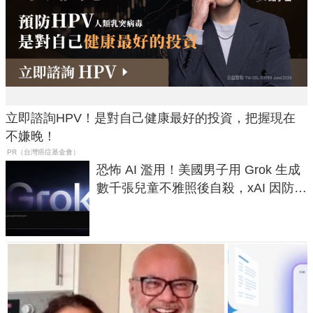
立即諮詢HPV！是對自己健康最好的投資，把握現在
不嫌晚！
PR（台灣癌症基金會）
恐怖 AI 濫用！美國男子用 Grok 生成
數千張兒童不雅照後自殺，xAI 因防護
失靈與不配合警方遭起訴