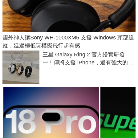
國外神人讓Sony WH-1000XM5 支援 Windows 頭部追
蹤，延遲極低玩模擬飛行超有感
三星 Galaxy Ring 2 官方證實研發
中！傳將支援 iPhone，還有強大的 AI
與智慧家電連動功能