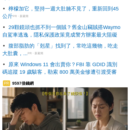
檸檬加它，堅持一週大肚腩不見了，重新回到45
公斤
PR・新素簡
29顆鏡頭也抓不到一個賊？舊金山竊賊搭Waymo
自駕車逃逸，隱私保護政策竟成警方辦案最大阻礙
腹部脂肪的「剋星」找到了，常吃這幾物，吃走
大肚囊，...
PR・新素簡
原來 Windows 11 會出賣你？FBI 靠 GDID 識別
碼追蹤 19 歲駭客，勒索 800 萬美金慘遭引渡受審
9597借錢網
PR