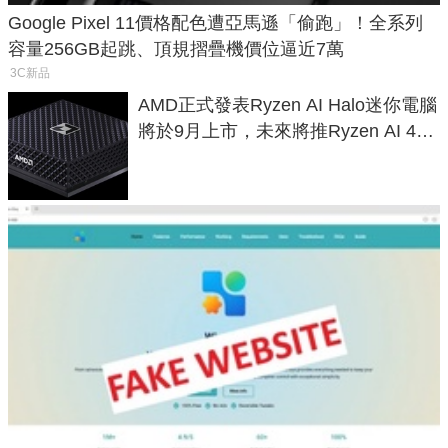
Google Pixel 11價格配色遭亞馬遜「偷跑」！全系列
容量256GB起跳、頂規摺疊機價位逼近7萬
3C新品
AMD正式發表Ryzen AI Halo迷你電腦
將於9月上市，未來將推Ryzen AI 400
Max系列處理器與對應升級版