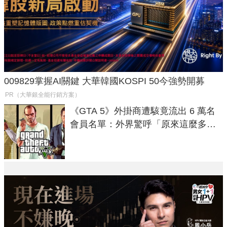
009829掌握AI關鍵 大華韓國KOSPI 50今強勢開募
PR（大華銀全能行銷方案）
《GTA 5》外掛商遭駭竟流出 6 萬名
會員名單：外界驚呼「原來這麼多人
在開掛！」