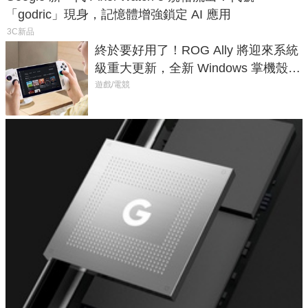
「godric」現身，記憶體增強鎖定 AI 應用
3C新品
終於要好用了！ROG Ally 將迎來系統
級重大更新，全新 Windows 掌機殼模
式讓操作就像 Xbox 一樣順暢
遊戲/電競