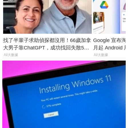
找了半輩子求助偵探都沒用！66歲加拿
Google 宣布淘汰 
大男子靠ChatGPT，成功找回失散50
月起 Android
年家人
AI/大數據
AI/大數據