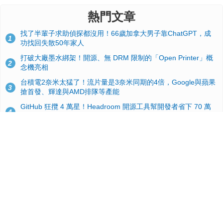
熱門文章
找了半輩子求助偵探都沒用！66歲加拿大男子靠ChatGPT，成
1
功找回失散50年家人
打破大廠墨水綁架！開源、無 DRM 限制的「Open Printer」概
2
念機亮相
台積電2奈米太猛了！流片量是3奈米同期的4倍，Google與蘋果
3
搶首發、輝達與AMD排隊等產能
GitHub 狂攬 4 萬星！Headroom 開源工具幫開發者省下 70 萬
4
美元 API 費，Token 消耗暴降 92%
24GB 大容量來了！NVIDIA RTX 5070 Ti SUPER 爆料總整理：
5
規格、功耗、上市時間
蘋果 2026 款 Mac mini 規格爆料：M6 與 M5 Pro 異色搭檔登
6
場！容量或將 512GB 起跳
典藏界大地震！美國懷舊遊戲小店驚見 97 片未公開版《超級瑪
7
利歐兄弟》變體任天堂卡帶
美國上半年 CD 銷量大增 16%：增速約為黑膠 7 倍，但購買者
8
有一半以上根本沒有播放器