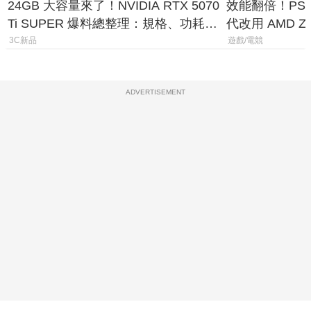
24GB 大容量來了！NVIDIA RTX 5070
效能翻倍！PS
Ti SUPER 爆料總整理：規格、功耗、
代改用 AMD Z
上市時間
120fps 與全
3C新品
遊戲/電競
ADVERTISEMENT