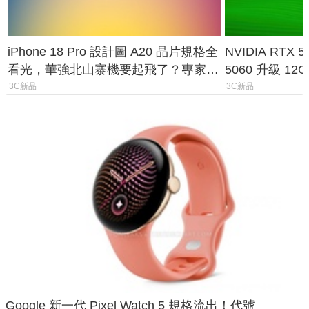
iPhone 18 Pro 設計圖 A20 晶片規格全
NVIDIA RTX
看光，華強北山寨機要起飛了？專家曝
5060 升級 1
山寨機無法復刻兩大關鍵
次規格終於不
3C新品
3C新品
Google 新一代 Pixel Watch 5 規格流出！代號