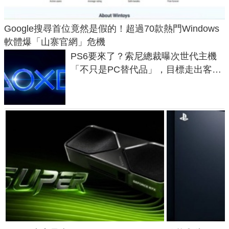
Google搜尋首位竟然是假的！超過70款熱門Windows
軟體爆「山寨官網」危機
PS6要來了？索尼總裁曝次世代主機
「不只是PC替代品」，目標走出客
廳、進軍電競桌面