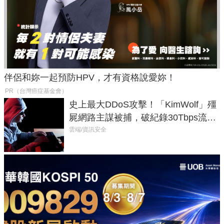
伴侶和妳一起預防HPV，才有資格說愛妳！
PR（台灣癌症基金會）
史上最大DDoS攻擊！「KimWolf」殭
屍網路主謀被捕，破紀錄30Tbps流量
癱瘓全球！
雲端/資訊安全