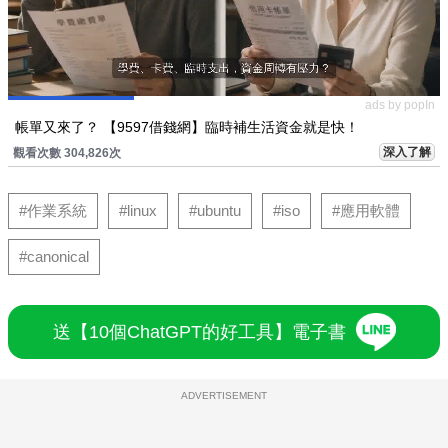
ads by popIn
帳單又來了？ 【9597借錢網】臨時補生活資金就是快！
深入了解
觀看次數 304,826次
#作業系統
#linux
#ubuntu
#iso
#應用軟體
#canonical
送【10個ChatGPT的好工具】電子書
ADVERTISEMENT