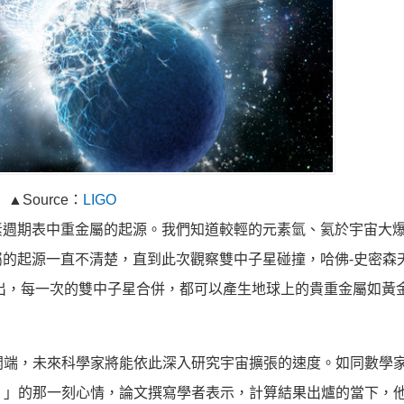
▲Source：
LIGO
素週期表中重金屬的起源。我們知道較輕的元素氫、氦於宇宙大
的起源一直不清楚，直到此次觀察雙中子星碰撞，哈佛-史密森
聲明中指出，每一次的雙中子星合併，都可以產生地球上的貴重金屬如
的開端，未來科學家將能依此深入研究宇宙擴張的速度。如同數學
）！」的那一刻心情，論文撰寫學者表示，計算結果出爐的當下，