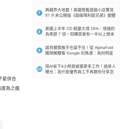
512GB 起跳
典藏界大地震！美國懷舊遊戲小店驚見
7
97 片未公開版《超級瑪利歐兄弟》變體
任天堂卡帶
美國上半年 CD 銷量大增 16%：增速約
8
為黑膠 7 倍，但購買者有一半以上根本
沒有播放器
諾貝爾獎推手也留不住！從 AlphaFold
9
團隊解體看 Google 的焦慮：為何明星
實驗室要為 Gemini 讓路？
用AI省下4小時竟被塞更多工作！過來人
10
曝光：為什麼優秀員工不再跟你分享怎
麼使用AI
子星併合
再度為之瘋