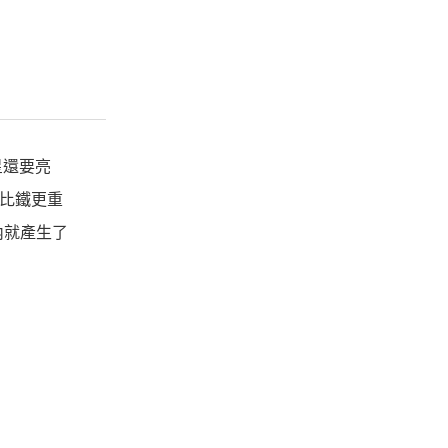
星還要亮
成比鐵更重
內就產生了