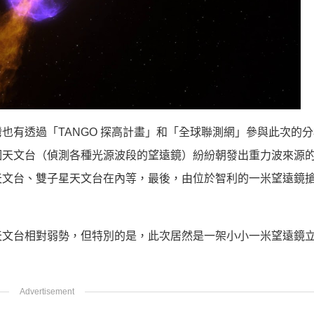
也有透過「TANGO 探高計畫」和「全球聯測網」參與此次的
0 個天文台（偵測各種光源波段的望遠鏡）紛紛朝發出重力波來源
天文台、雙子星天文台在內等，最後，由位於智利的一米望遠鏡
天文台相對弱勢，但特別的是，此次居然是一架小小一米望遠鏡