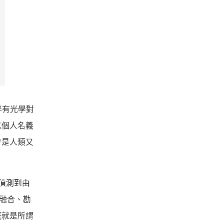
到伴有光學對
以個人名義
會是人類又
度偵測到由
力融合、勘
概就是所謂