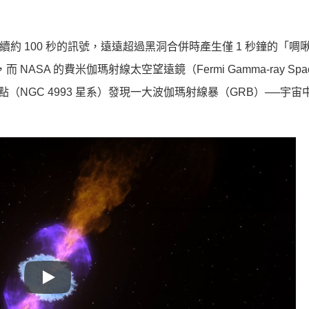
到一個持續約 100 秒的訊號，遠遠超過黑洞合併時產生僅 1 秒鐘的「
ASA 的費米伽瑪射線太空望遠鏡（Fermi Gamma-ray Spa
同地點（NGC 4993 星系）發現一大波伽瑪射線暴（GRB）──宇
Play