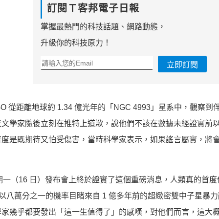
訂閱Ｔ客邦電子日報
掌握最熱門的科技話題、網路動態，
升級你的科技原力！
立即訂閱
GO 從距離地球約 1.34 億光年的「NGC 4993」星系中，觀察
天文學家隨後立刻在推特上道歉，說他們不該在數據未經證實前
實度是既期待又怕受傷害，當時科學家表示，如果謠言屬實，將
。
於星期一（16 日）發布會上終於證實了這個重磅消息，人類真的首
、以八萬分之一的機率目睹來自 1 億多年前的超緻密雙中子星暴
學家幾乎都要發出「這一生值得了」的感嘆，對他們而言，這大