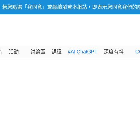
，若您點選「我同意」或繼續瀏覽本網站，即表示您同意我們的
片
活動
討論區
課程
#AI ChatGPT
深度有料
C