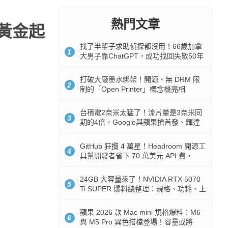
熱門文章
黃金起
找了半輩子求助偵探都沒用！66歲加拿
1
大男子靠ChatGPT，成功找回失散50年
家人
打破大廠墨水綁架！開源、無 DRM 限
2
制的「Open Printer」概念機亮相
台積電2奈米太猛了！流片量是3奈米同
3
期的4倍，Google與蘋果搶首發、輝達
與AMD排隊等產能
GitHub 狂攬 4 萬星！Headroom 開源工
4
具幫開發者省下 70 萬美元 API 費，
Token 消耗暴降 92%
24GB 大容量來了！NVIDIA RTX 5070
5
Ti SUPER 爆料總整理：規格、功耗、上
市時間
蘋果 2026 款 Mac mini 規格爆料：M6
6
與 M5 Pro 異色搭檔登場！容量或將