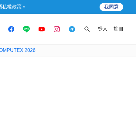
隱私權政策
。
我同意
登入
註冊
OMPUTEX 2026