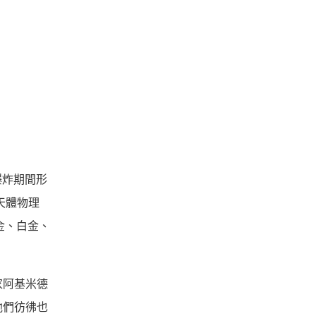
爆炸期間形
天體物理
黃金、白金、
家阿基米德
他們彷彿也