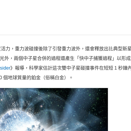
度活力，重力波碰撞後除了引發重力波外，還會釋放出比典型新
大量光外，兩個中子星合併的過程還產生「快中子捕獲過程」以形
sider
》報導，科學家估計這次雙中子星碰撞事件在短短 1 秒鐘
500 個地球質量的鉑金（俗稱白金）。