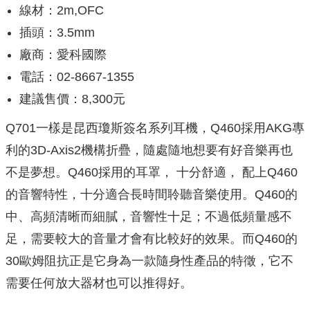
線材：2m,OFC
插頭：3.5mm
廠商：愛科國際
電話：02-8667-1355
建議售價：8,300元
Q701一樣是昆西瓊斯簽名系列耳機，Q460採用AKG專
利的3D-Axis2機構折疊，隨處隨地想要有好音樂再也
不是夢想。Q460採用的耳罩， 十分舒適， 配上Q460
的音響特性，十分適合長時間聆聽音樂使用。Q460的
中、高頻清晰而細膩，音響性十足；不過低頻量感不
足，需要較大的音量才會有比較好的效果。而Q460的
30歐姆阻抗正是它身為一款隨身性產品的特徵，它不
需要任何放大器材也可以推得好。