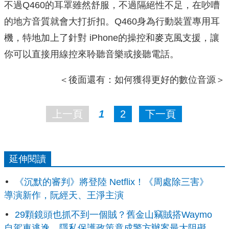
不過Q460的耳罩雖然舒服，不過隔絕性不足，在吵嘈
的地方音質就會大打折扣。Q460身為行動裝置專用耳
機，特地加上了針對 iPhone的操控和麥克風支援，讓
你可以直接用線控來聆聽音樂或接聽電話。
＜後面還有：如何獲得更好的數位音源＞
上一頁
1
2
下一頁
延伸閱讀
《沉默的審判》將登陸 Netflix！《周處除三害》
導演新作，阮經天、王淨主演
29顆鏡頭也抓不到一個賊？舊金山竊賊搭Waymo
自駕車逃逸，隱私保護政策竟成警方辦案最大阻礙