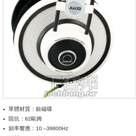
單體材質：釹磁碟
阻抗：62歐姆
頻率響應：10 –39800Hz