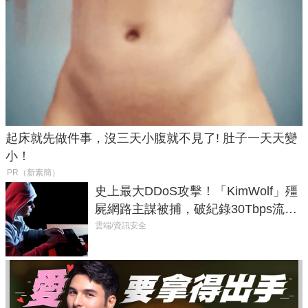
起床就先做件事，沒三天小腹就不見了! 肚子一天天變
小！
PR（新素簡）
史上最大DDoS攻擊！「KimWolf」殭
屍網路主謀被捕，破紀錄30Tbps流量
癱瘓全球！
雲端/資訊安全