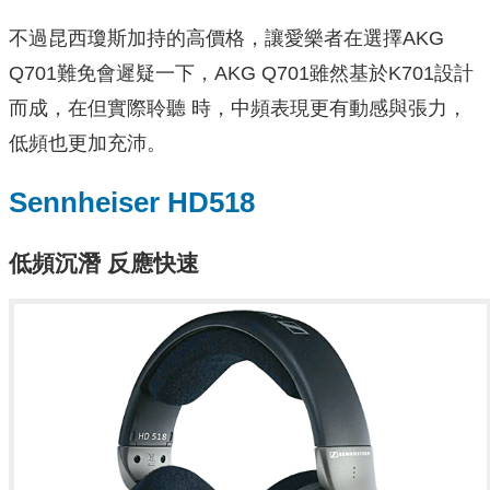
不過昆西瓊斯加持的高價格，讓愛樂者在選擇AKG
Q701難免會遲疑一下，AKG Q701雖然基於K701設計
而成，在但實際聆聽 時，中頻表現更有動感與張力，
低頻也更加充沛。
Sennheiser HD518
低頻沉潛 反應快速