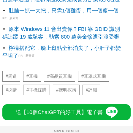
肚腩一抓一大把，只需1個雞蛋，用一個瘦一個
PR・新素簡
原來 Windows 11 會出賣你？FBI 靠 GDID 識別
碼追蹤 19 歲駭客，勒索 800 萬美金慘遭引渡受審
檸檬搭配它，臉上斑點全部消失了，小肚子都變
平坦了
PR・新素簡
#周邊
#耳機
#高品質耳機
#耳罩式耳機
#採購
#耳機採購
#聰明採購
#評測
送【10個ChatGPT的好工具】電子書
ADVERTISEMENT