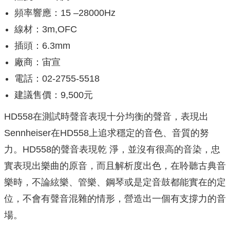
頻率響應：15 –28000Hz
線材：3m,OFC
插頭：6.3mm
廠商：宙宣
電話：02-2755-5518
建議售價：9,500元
HD558在測試時聲音表現十分均衡的聲音，表現出
Sennheiser在HD558上追求穩定的音色、音質的努
力。HD558的聲音表現乾 淨，並沒有很高的音染，忠
實表現出樂曲的原音，而且解析度出色，在聆聽古典音
樂時，不論絃樂、管樂、鋼琴或是定音鼓都能實在的定
位，不會有聲音混雜的情形，營造出一個有支撐力的音
場。