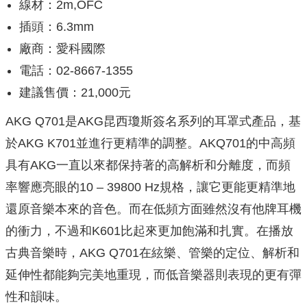
線材：2m,OFC
插頭：6.3mm
廠商：愛科國際
電話：02-8667-1355
建議售價：21,000元
AKG Q701是AKG昆西瓊斯簽名系列的耳罩式產品，基
於AKG K701並進行更精準的調整。AKQ701的中高頻
具有AKG一直以來都保持著的高解析和分離度，而頻
率響應亮眼的10 – 39800 Hz規格，讓它更能更精準地
還原音樂本來的音色。而在低頻方面雖然沒有他牌耳機
的衝力，不過和K601比起來更加飽滿和扎實。在播放
古典音樂時，AKG Q701在絃樂、管樂的定位、解析和
延伸性都能夠完美地重現，而低音樂器則表現的更有彈
性和韻味。