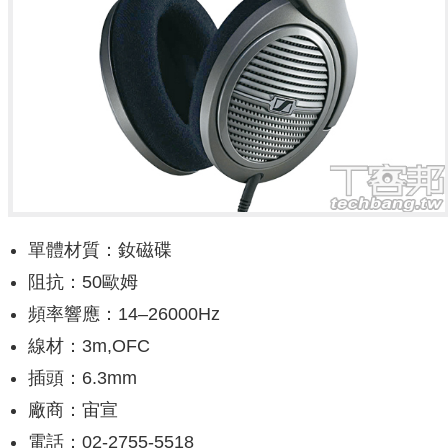
單體材質：釹磁碟
阻抗：50歐姆
頻率響應：14–26000Hz
線材：3m,OFC
插頭：6.3mm
廠商：宙宣
電話：02-2755-5518