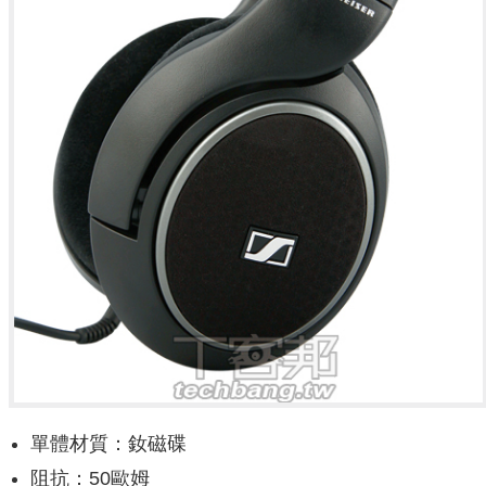
單體材質：釹磁碟
阻抗：50歐姆