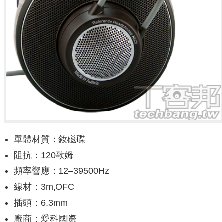
單體材質：釹磁碟
阻抗：120歐姆
頻率響應：12–39500Hz
線材：3m,OFC
插頭：6.3mm
廠商：愛科國際