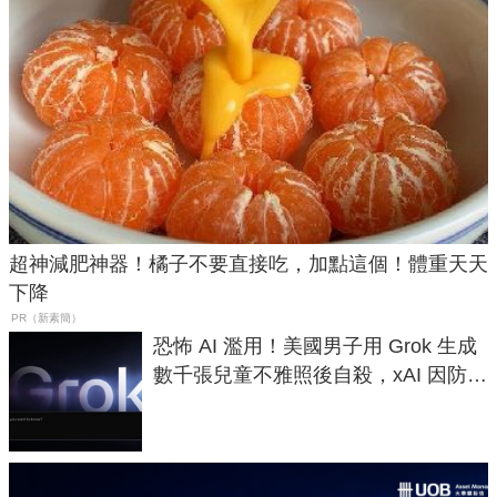
超神減肥神器！橘子不要直接吃，加點這個！體重天天
下降
PR（新素簡）
恐怖 AI 濫用！美國男子用 Grok 生成
數千張兒童不雅照後自殺，xAI 因防護
失靈與不配合警方遭起訴