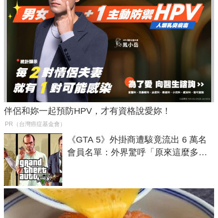
伴侶和妳一起預防HPV，才有資格說愛妳！
PR（台灣癌症基金會）
《GTA 5》外掛商遭駭竟流出 6 萬名
會員名單：外界驚呼「原來這麼多人
在開掛！」