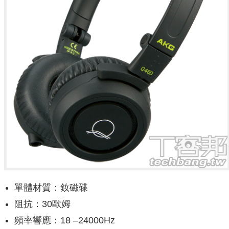
單體材質：釹磁碟
阻抗：30歐姆
頻率響應：18 –24000Hz