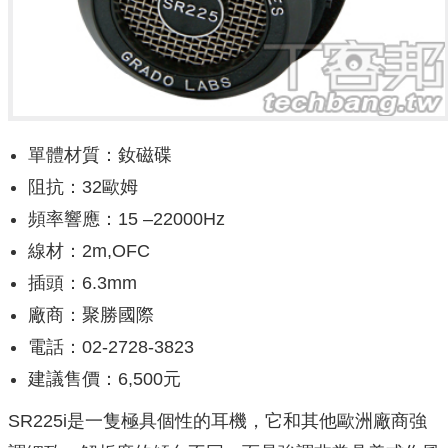
單體材質：釹磁碟
阻抗：32歐姆
頻率響應：15 –22000Hz
線材：2m,OFC
插頭：6.3mm
廠商：聚勝國際
電話：02-2728-3823
建議售價：6,500元
SR225i是一隻極具個性的耳機，它和其他歐洲廠商強