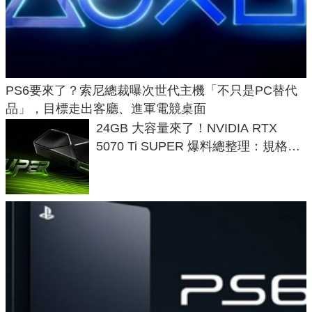
PS6要來了？索尼總裁曝次世代主機「不只是PC替代
品」，目標走出客廳、進軍電競桌面
24GB 大容量來了！NVIDIA RTX
5070 Ti SUPER 爆料總整理：規格、
功耗、上市時間