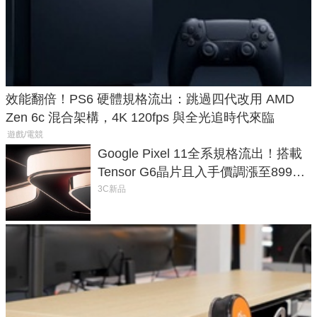
效能翻倍！PS6 硬體規格流出：跳過四代改用 AMD
Zen 6c 混合架構，4K 120fps 與全光追時代來臨
遊戲/電競
Google Pixel 11全系規格流出！搭載
Tensor G6晶片且入手價調漲至899美
元
3C新品