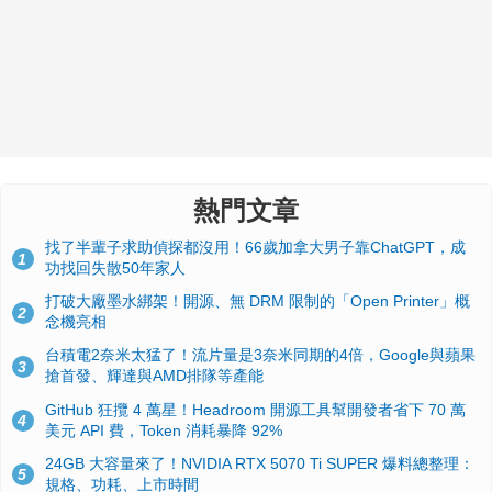
熱門文章
找了半輩子求助偵探都沒用！66歲加拿大男子靠ChatGPT，成
1
功找回失散50年家人
打破大廠墨水綁架！開源、無 DRM 限制的「Open Printer」概
2
念機亮相
台積電2奈米太猛了！流片量是3奈米同期的4倍，Google與蘋果
3
搶首發、輝達與AMD排隊等產能
GitHub 狂攬 4 萬星！Headroom 開源工具幫開發者省下 70 萬
4
美元 API 費，Token 消耗暴降 92%
24GB 大容量來了！NVIDIA RTX 5070 Ti SUPER 爆料總整理：
5
規格、功耗、上市時間