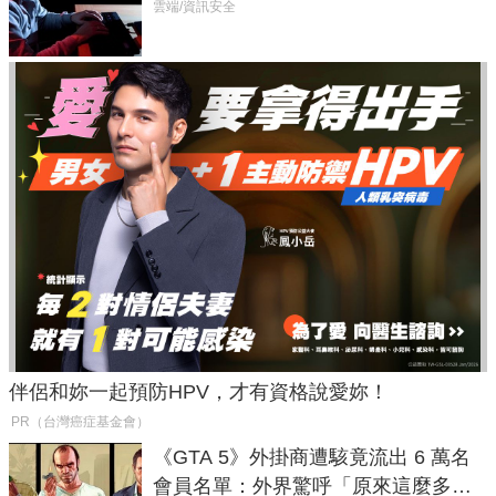
癱瘓全球！
雲端/資訊安全
伴侶和妳一起預防HPV，才有資格說愛妳！
PR（台灣癌症基金會）
《GTA 5》外掛商遭駭竟流出 6 萬名
會員名單：外界驚呼「原來這麼多人