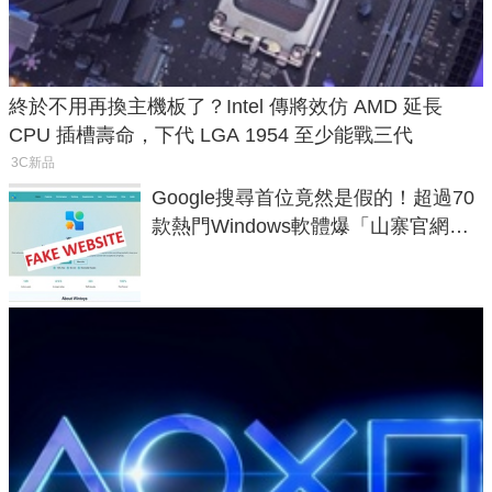
終於不用再換主機板了？Intel 傳將效仿 AMD 延長
CPU 插槽壽命，下代 LGA 1954 至少能戰三代
3C新品
Google搜尋首位竟然是假的！超過70
款熱門Windows軟體爆「山寨官網」
危機