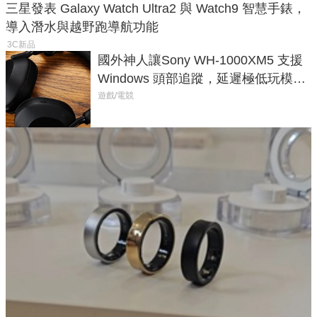
三星發表 Galaxy Watch Ultra2 與 Watch9 智慧手錶，
導入潛水與越野跑導航功能
3C新品
國外神人讓Sony WH-1000XM5 支援
Windows 頭部追蹤，延遲極低玩模擬
飛行超有感
遊戲/電競