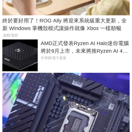
終於要好用了！ROG Ally 將迎來系統級重大更新，全
新 Windows 掌機殼模式讓操作就像 Xbox 一樣順暢
遊戲/電競
AMD正式發表Ryzen AI Halo迷你電腦
將於9月上市，未來將推Ryzen AI 400
Max系列處理器與對應升級版
半導體/電子產業