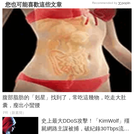
Recommended by
您也可能喜歡這些文章
腹部脂肪的「剋星」找到了，常吃這幾物，吃走大肚
囊，瘦出小蠻腰
PR（新素簡）
史上最大DDoS攻擊！「KimWolf」殭
屍網路主謀被捕，破紀錄30Tbps流量