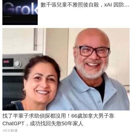
數千張兒童不雅照後自殺，xAI 因防護
失靈與不配合警方遭起訴
找了半輩子求助偵探都沒用！66歲加拿大男子靠
ChatGPT，成功找回失散50年家人
AI/大數據