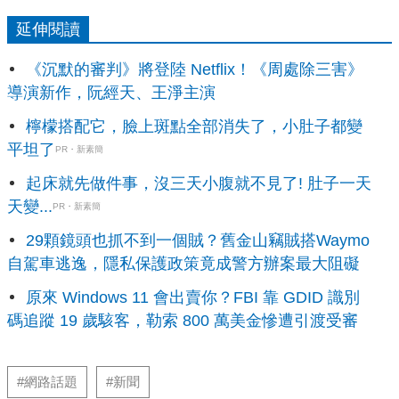
延伸閱讀
《沉默的審判》將登陸 Netflix！《周處除三害》
導演新作，阮經天、王淨主演
檸檬搭配它，臉上斑點全部消失了，小肚子都變
平坦了
PR・新素簡
起床就先做件事，沒三天小腹就不見了! 肚子一天
天變...
PR・新素簡
29顆鏡頭也抓不到一個賊？舊金山竊賊搭Waymo
自駕車逃逸，隱私保護政策竟成警方辦案最大阻礙
原來 Windows 11 會出賣你？FBI 靠 GDID 識別
碼追蹤 19 歲駭客，勒索 800 萬美金慘遭引渡受審
#網路話題
#新聞