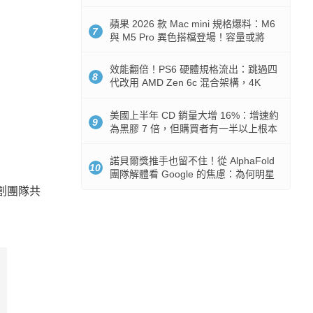
Token 消耗暴降 92%
蘋果 2026 款 Mac mini 規格爆料：M6
7
與 M5 Pro 異色搭檔登場！容量或將
512GB 起跳
效能翻倍！PS6 硬體規格流出：跳過四
8
代改用 AMD Zen 6c 混合架構，4K
120fps 與全光追時代來臨
美國上半年 CD 銷量大增 16%：增速約
9
為黑膠 7 倍，但購買者有一半以上根本
沒有播放器
諾貝爾獎推手也留不住！從 AlphaFold
10
團隊解體看 Google 的焦慮：為何明星
實驗室要為 Gemini 讓路？
新創團隊共