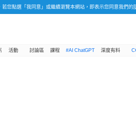
，若您點選「我同意」或繼續瀏覽本網站，即表示您同意我們的
片
活動
討論區
課程
#AI ChatGPT
深度有料
C