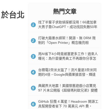
熱門文章
隊，於台北
找了半輩子求助偵探都沒用！66歲加拿
1
大男子靠ChatGPT，成功找回失散50年
家人
打破大廠墨水綁架！開源、無 DRM 限
2
制的「Open Printer」概念機亮相
用AI省下4小時竟被塞更多工作！過來人
3
曝光：為什麼優秀員工不再跟你分享怎
麼使用AI
台積電2奈米太猛了！流片量是3奈米同
4
期的4倍，Google與蘋果搶首發、輝達
與AMD排隊等產能
典藏界大地震！美國懷舊遊戲小店驚見
5
97 片未公開版《超級瑪利歐兄弟》變體
任天堂卡帶
GitHub 狂攬 4 萬星！Headroom 開源工
6
具幫開發者省下 70 萬美元 API 費，