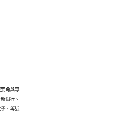
壇要角與專
台新銀行、
電子、等近