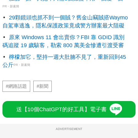
PR・新素簡
29顆鏡頭也抓不到一個賊？舊金山竊賊搭Waymo
自駕車逃逸，隱私保護政策竟成警方辦案最大阻礙
原來 Windows 11 會出賣你？FBI 靠 GDID 識別
碼追蹤 19 歲駭客，勒索 800 萬美金慘遭引渡受審
檸檬加它，堅持一週大肚腩不見了，重新回到45
公斤
PR・新素簡
#網路話題
#新聞
送【10個ChatGPT的好工具】電子書
ADVERTISEMENT