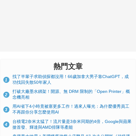
熱門文章
找了半輩子求助偵探都沒用！66歲加拿大男子靠ChatGPT，成
1
功找回失散50年家人
打破大廠墨水綁架！開源、無 DRM 限制的「Open Printer」概
2
念機亮相
用AI省下4小時竟被塞更多工作！過來人曝光：為什麼優秀員工
3
不再跟你分享怎麼使用AI
台積電2奈米太猛了！流片量是3奈米同期的4倍，Google與蘋果
4
搶首發、輝達與AMD排隊等產能