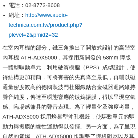
電話：02-8772-8608
網址：
http://www.audio-
technica.com.tw/product.php?
plevel=2&pmid2=32
在室內耳機的部分，鐵三角推出了開放式設計的高階室
內耳機 ATH-ADX5000，其採用新開發的 58mm 障版
一體型驅動單元，利用硬質樹脂（PPS）成型設計，使
得結構更加精簡，可將有害的失真降至最低，再輔以磁
通量密度較高的德國製波門杜爾鐵鈷合金磁器迴路維持
聲音純度，傳達至瞬態響應的鍍鎢振膜，得以呈現空氣
感、臨場感兼具的聲音表現。為了輕量化及強度考量，
ATH-ADX5000 採用蜂巢型沖孔機殼，使驅動單元的驅
動力與振膜的線性運動得以發揮。另一方面，為了呈現
自然的音場，ATH-ADX5000 也調整了障板阻尼以及耳