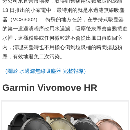
分公司來直營市場後，取得銷售額兩位數成長的成績。
13 日推出的小家電中，最特別的就是水過濾無線吸塵
器（VCS3002），特殊的地方在於，在手持式吸塵器
的第一道過濾程序改用水過濾，吸塵後灰塵會自動捲進
水裡，這樣粉塵或任何微粒就不會從出風口再吹回室
內，清理灰塵時也不用擔心倒到垃圾桶的瞬間揚起粉
塵，有效地避免二次污染。
（關於 水過濾無線吸塵器 完整報導）
Garmin Vivomove HR