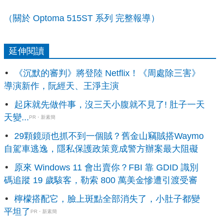
（關於 Optoma 515ST 系列 完整報導）
延伸閱讀
《沉默的審判》將登陸 Netflix！《周處除三害》
導演新作，阮經天、王淨主演
起床就先做件事，沒三天小腹就不見了! 肚子一天
天變...
PR・新素簡
29顆鏡頭也抓不到一個賊？舊金山竊賊搭Waymo
自駕車逃逸，隱私保護政策竟成警方辦案最大阻礙
原來 Windows 11 會出賣你？FBI 靠 GDID 識別
碼追蹤 19 歲駭客，勒索 800 萬美金慘遭引渡受審
檸檬搭配它，臉上斑點全部消失了，小肚子都變
平坦了
PR・新素簡