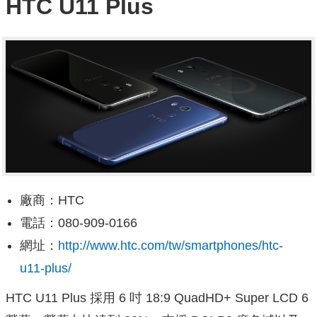
HTC U11 Plus
廠商：HTC
電話：080-909-0166
網址：
http://www.htc.com/tw/smartphones/htc-
u11-plus/
HTC U11 Plus 採用 6 吋 18:9 QuadHD+ Super LCD 6