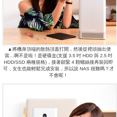
▲將機身頂端的散熱頂蓋打開，然後從裡頭抽出便
當…啊不是啦！是硬碟盒(支援 3.5 吋 HDD 與 2.5 吋
HDD/SSD 兩種規格)，接著鎖緊 4 顆螺絲後再裝回即
可，女生也能輕鬆完成安裝，所以說 NAS 很難嗎？才
不會呢！