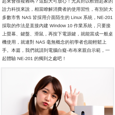
起來會很複雜嗎？這點大可放心！尤其對以軟體起家的
詮力科技來說，相當瞭解消費者的使用習性，有別於大
多數市售 NAS 皆採用介面陌生的 Linux 系統，NE-201
採取的作法是直接內建 Window 10 作業系統，只要接
上螢幕、鍵盤、滑鼠，再按下電源鍵，就能當成一般桌
機使用，就連對 NAS 毫無概念的初學者也能輕鬆上
手。本篇，我們就請到電腦白癡-布布來親自示範，一
起體驗 NE-201 的獨到之處吧！