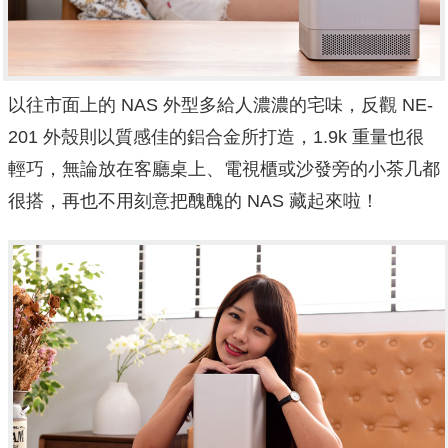
以往市面上的 NAS 外型多給人濃濃的宅味，反觀 NE-
201 外殼則以質感佳的鋁合金所打造，1.9k 重量也很
輕巧，無論放在客廳桌上、電視櫃或沙發旁的小茶几都
很搭，再也不用刻意把醜醜的 NAS 藏起來啦！