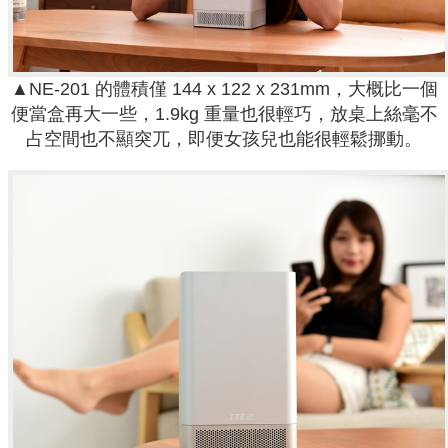
▲NE-201 的體積僅 144 x 122 x 231mm，大概比一個
便當盒再大一些，1.9kg 重量也很輕巧，放桌上絲毫不
占空間也不顯突兀，即便女孩兒也能很輕鬆挪動。