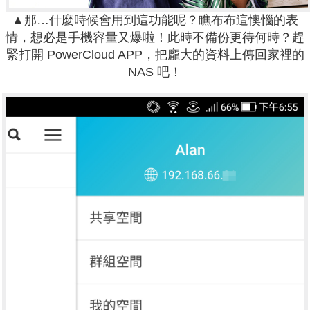
▲那…什麼時候會用到這功能呢？瞧布布這懊惱的表
情，想必是手機容量又爆啦！此時不備份更待何時？趕
緊打開 PowerCloud APP，把龐大的資料上傳回家裡的
NAS 吧！