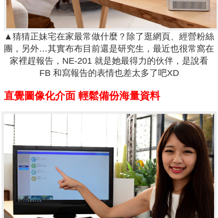
▲猜猜正妹宅在家最常做什麼？除了逛網頁、經營粉絲
團，另外…其實布布目前還是研究生，最近也很常窩在
家裡趕報告，NE-201 就是她最得力的伙伴，是說看
FB 和寫報告的表情也差太多了吧XD
直覺圖像化介面 輕鬆備份海量資料