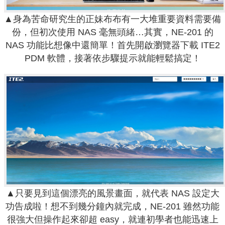
▲身為苦命研究生的正妹布布有一大堆重要資料需要備
份，但初次使用 NAS 毫無頭緒…其實，NE-201 的
NAS 功能比想像中還簡單！首先開啟瀏覽器下載 ITE2
PDM 軟體，接著依步驟提示就能輕鬆搞定！
▲只要見到這個漂亮的風景畫面，就代表 NAS 設定大
功告成啦！想不到幾分鐘內就完成，NE-201 雖然功能
很強大但操作起來卻超 easy，就連初學者也能迅速上