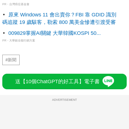
PR・台灣癌症基金會
原來 Windows 11 會出賣你？FBI 靠 GDID 識別
碼追蹤 19 歲駭客，勒索 800 萬美金慘遭引渡受審
009829掌握AI關鍵 大華韓國KOSPI 50...
PR・大華銀全能行銷方案
#新聞
送【10個ChatGPT的好工具】電子書
ADVERTISEMENT