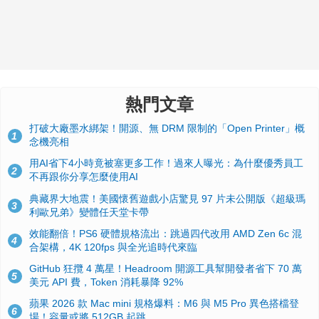
熱門文章
打破大廠墨水綁架！開源、無 DRM 限制的「Open Printer」概
1
念機亮相
用AI省下4小時竟被塞更多工作！過來人曝光：為什麼優秀員工
2
不再跟你分享怎麼使用AI
典藏界大地震！美國懷舊遊戲小店驚見 97 片未公開版《超級瑪
3
利歐兄弟》變體任天堂卡帶
效能翻倍！PS6 硬體規格流出：跳過四代改用 AMD Zen 6c 混
4
合架構，4K 120fps 與全光追時代來臨
GitHub 狂攬 4 萬星！Headroom 開源工具幫開發者省下 70 萬
5
美元 API 費，Token 消耗暴降 92%
蘋果 2026 款 Mac mini 規格爆料：M6 與 M5 Pro 異色搭檔登
6
場！容量或將 512GB 起跳