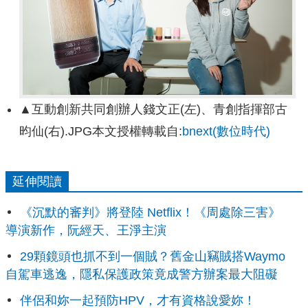
▲互動創新共同創辦人錢文正(左)、青創指揮部古
昀仙(右).JPG本文授權轉載自:
bnext(數位時代)
延伸閱讀
《沉默的審判》將登陸 Netflix！《周處除三害》
導演新作，阮經天、王淨主演
29顆鏡頭也抓不到一個賊？舊金山竊賊搭Waymo
自駕車逃逸，隱私保護政策竟成警方辦案最大阻礙
伴侶和妳一起預防HPV，才有資格說愛妳！