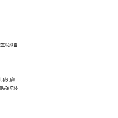
蘋果裝置就能自
會比使用蘋
同時確認裝