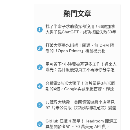
熱門文章
找了半輩子求助偵探都沒用！66歲加拿
1
大男子靠ChatGPT，成功找回失散50年
家人
打破大廠墨水綁架！開源、無 DRM 限
2
制的「Open Printer」概念機亮相
用AI省下4小時竟被塞更多工作！過來人
3
曝光：為什麼優秀員工不再跟你分享怎
麼使用AI
台積電2奈米太猛了！流片量是3奈米同
4
期的4倍，Google與蘋果搶首發、輝達
與AMD排隊等產能
典藏界大地震！美國懷舊遊戲小店驚見
5
97 片未公開版《超級瑪利歐兄弟》變體
任天堂卡帶
GitHub 狂攬 4 萬星！Headroom 開源工
6
具幫開發者省下 70 萬美元 API 費，