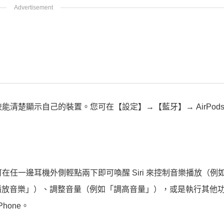
較能清楚顯示自己的裝置。您可在【設定】→【藍牙】→ AirPod
伴，您可在任一邊耳機外側輕點兩下即可喚醒 Siri 來控制音樂播放（
播放音樂」）、調整音量（例如「調高音量」），或是執行其他
hone。