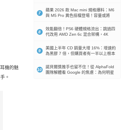
Token 消耗暴降 92%
蘋果 2026 款 Mac mini 規格爆料：M6
7
與 M5 Pro 異色搭檔登場！容量或將
512GB 起跳
效能翻倍！PS6 硬體規格流出：跳過四
8
代改用 AMD Zen 6c 混合架構，4K
120fps 與全光追時代來臨
美國上半年 CD 銷量大增 16%：增速約
9
為黑膠 7 倍，但購買者有一半以上根本
沒有播放器
諾貝爾獎推手也留不住！從 AlphaFold
牙耳機的魅
10
團隊解體看 Google 的焦慮：為何明星
上手。
實驗室要為 Gemini 讓路？