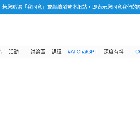
，若您點選「我同意」或繼續瀏覽本網站，即表示您同意我們的
片
活動
討論區
課程
#AI ChatGPT
深度有料
C