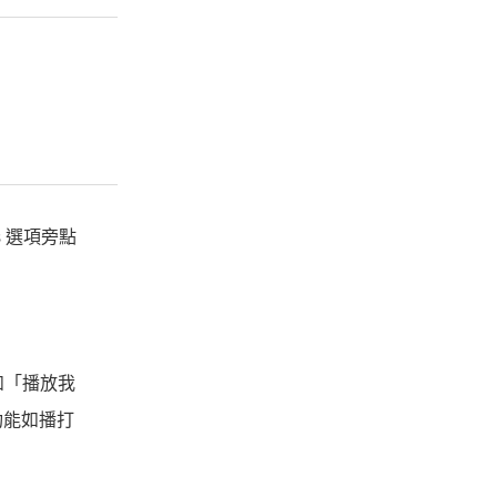
s 選項旁點
例如「播放我
功能如播打