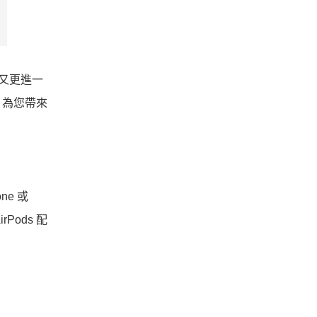
路又更進一
動，為您帶來
ne 或
Pods 配