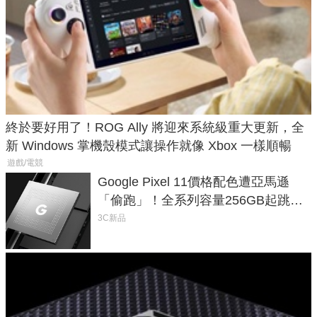
終於要好用了！ROG Ally 將迎來系統級重大更新，全
新 Windows 掌機殼模式讓操作就像 Xbox 一樣順暢
遊戲/電競
Google Pixel 11價格配色遭亞馬遜
「偷跑」！全系列容量256GB起跳、
頂規摺疊機價位逼近7萬
3C新品