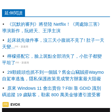
延伸閱讀
《沉默的審判》將登陸 Netflix！《周處除三害》
導演新作，阮經天、王淨主演
起床就先做件事，沒三天小腹就不見了! 肚子一天
天變...
PR・新素簡
檸檬搭配它，臉上斑點全部消失了，小肚子都變
平坦了
PR・新素簡
29顆鏡頭也抓不到一個賊？舊金山竊賊搭Waymo
自駕車逃逸，隱私保護政策竟成警方辦案最大阻礙
原來 Windows 11 會出賣你？FBI 靠 GDID 識別
碼追蹤 19 歲駭客，勒索 800 萬美金慘遭引渡受審
EVOX
PR