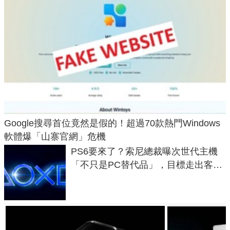
Google搜尋首位竟然是假的！超過70款熱門Windows
軟體爆「山寨官網」危機
PS6要來了？索尼總裁曝次世代主機
「不只是PC替代品」，目標走出客
廳、進軍電競桌面