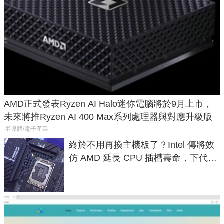
AMD正式發表Ryzen AI Halo迷你電腦將於9月上市，
未來將推Ryzen AI 400 Max系列處理器與對應升級版
半導體/電子產業
終於不用再換主機板了？Intel 傳將效
仿 AMD 延長 CPU 插槽壽命，下代
LGA 1954 至少能戰三代