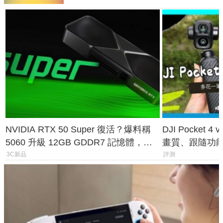
NVIDIA RTX 50 Super 復活？爆料稱
DJI Pocket
5060 升級 12GB GDDR7 記憶體，這
畫質、跟隨功
次規格終於不擠牙膏
一次看懂兩台
3C新品
評測