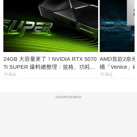
24GB 大容量來了！NVIDIA RTX 5070
AMD首款2奈米
Ti SUPER 爆料總整理：規格、功耗、
構「Venice
上市時間
能大噴發70%
3C新品
3C新品
ADVERTISEMENT