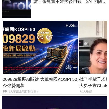
數千張兒童不雅照後自殺，xAI 因防護
失靈與不配合警方遭起訴
009829掌握AI關鍵 大華韓國KOSPI 50
找了半輩子求助
今強勢開募
大男子靠Chat
年家人
PR（大華銀全能行銷方案）
AI/大數據