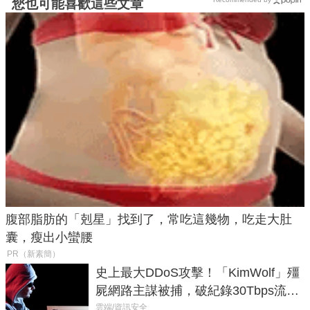
您也可能喜歡這些文章
腹部脂肪的「剋星」找到了，常吃這幾物，吃走大肚
囊，瘦出小蠻腰
PR（新素簡）
史上最大DDoS攻擊！「KimWolf」殭
屍網路主謀被捕，破紀錄30Tbps流量
癱瘓全球！
雲端/資訊安全