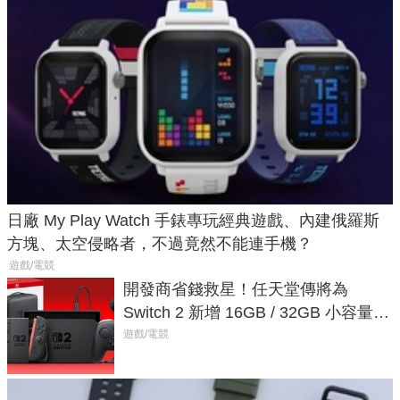
日廠 My Play Watch 手錶專玩經典遊戲、內建俄羅斯
方塊、太空侵略者，不過竟然不能連手機？
遊戲/電競
開發商省錢救星！任天堂傳將為
Switch 2 新增 16GB / 32GB 小容量遊
戲卡的選擇
遊戲/電競