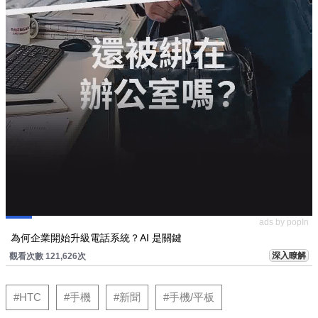
ads by popIn
為何企業開始升級電話系統？AI 是關鍵
深入瞭解
觀看次數 121,626次
#HTC
#手機
#新聞
#手機/平板