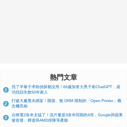
熱門文章
找了半輩子求助偵探都沒用！66歲加拿大男子靠ChatGPT，成
1
功找回失散50年家人
打破大廠墨水綁架！開源、無 DRM 限制的「Open Printer」概
2
念機亮相
台積電2奈米太猛了！流片量是3奈米同期的4倍，Google與蘋果
3
搶首發、輝達與AMD排隊等產能