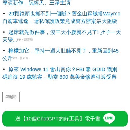
導演新作，阮經天、王淨主演
29顆鏡頭也抓不到一個賊？舊金山竊賊搭Waymo
自駕車逃逸，隱私保護政策竟成警方辦案最大阻礙
起床就先做件事，沒三天小腹就不見了! 肚子一天
天變...
PR・新素簡
檸檬加它，堅持一週大肚腩不見了，重新回到45
公斤
PR・新素簡
原來 Windows 11 會出賣你？FBI 靠 GDID 識別
碼追蹤 19 歲駭客，勒索 800 萬美金慘遭引渡受審
#新聞
送【10個ChatGPT的好工具】電子書