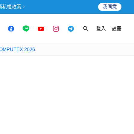
隱私權政策
。
我同意
登入
註冊
OMPUTEX 2026