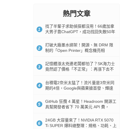
熱門文章
找了半輩子求助偵探都沒用！66歲加拿
1
大男子靠ChatGPT，成功找回失散50年
家人
打破大廠墨水綁架！開源、無 DRM 限
2
制的「Open Printer」概念機亮相
記憶體漲太兇連老闆都怕了？SK海力士
3
竟然認了價格「不正常」：再漲下去不
是好事
台積電2奈米太猛了！流片量是3奈米同
4
期的4倍，Google與蘋果搶首發、輝達
與AMD排隊等產能
GitHub 狂攬 4 萬星！Headroom 開源工
5
具幫開發者省下 70 萬美元 API 費，
Token 消耗暴降 92%
24GB 大容量來了！NVIDIA RTX 5070
6
Ti SUPER 爆料總整理：規格、功耗、上