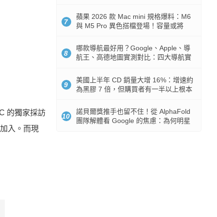
市時間
蘋果 2026 款 Mac mini 規格爆料：M6
7
與 M5 Pro 異色搭檔登場！容量或將
512GB 起跳
哪款導航最好用？Google、Apple、導
8
航王、高德地圖實測對比：四大導航實
測懶人包
美國上半年 CD 銷量大增 16%：增速約
9
為黑膠 7 倍，但購買者有一半以上根本
沒有播放器
諾貝爾獎推手也留不住！從 AlphaFold
BC 的獨家採訪
10
團隊解體看 Google 的焦慮：為何明星
加入。而現
實驗室要為 Gemini 讓路？