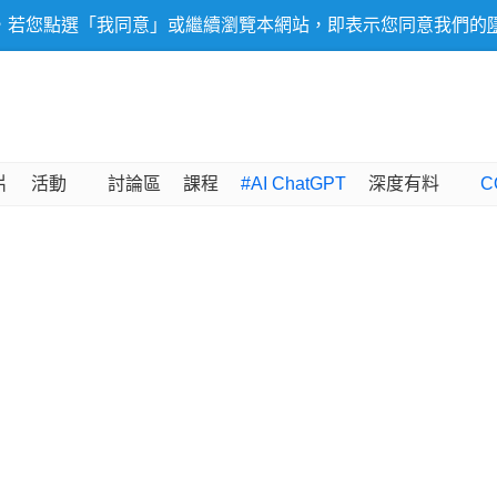
，若您點選「我同意」或繼續瀏覽本網站，即表示您同意我們的
片
活動
討論區
課程
#AI ChatGPT
深度有料
C