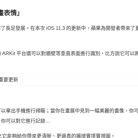
動畫表情」
長足發展。在本次 iOS 11.3 的更新中，蘋果為開發者帶來了
ARKit 平台還可以對牆壁等垂直表面進行識別，比方說它可以
可以拿出手機進行掃瞄；當你在畫展中見到一幅美麗的畫像，你
，你可以對它進行記錄…
言之它能夠給你帶來更清晰、更逼真的擴增實境實視圖。