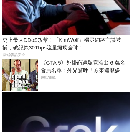
史上最大DDoS攻擊！「KimWolf」殭屍網路主謀被
捕，破紀錄30Tbps流量癱瘓全球！
雲端/資訊安全
《GTA 5》外掛商遭駭竟流出 6 萬名
會員名單：外界驚呼「原來這麼多人
在開掛！」
遊戲/電競