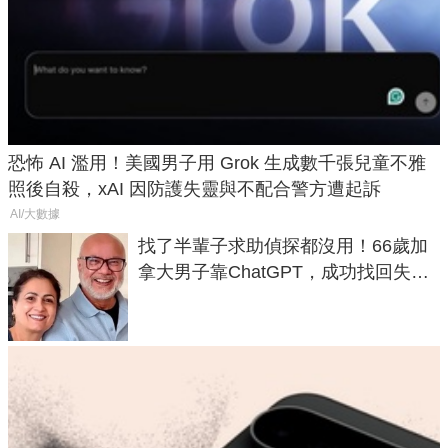
恐怖 AI 濫用！美國男子用 Grok 生成數千張兒童不雅
照後自殺，xAI 因防護失靈與不配合警方遭起訴
AI/大數據
找了半輩子求助偵探都沒用！66歲加
拿大男子靠ChatGPT，成功找回失散
50年家人