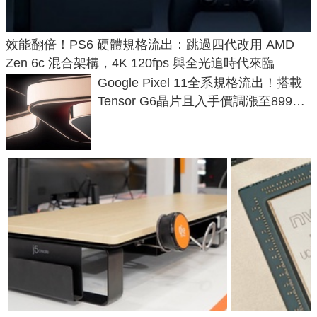
效能翻倍！PS6 硬體規格流出：跳過四代改用 AMD
Zen 6c 混合架構，4K 120fps 與全光追時代來臨
Google Pixel 11全系規格流出！搭載
Tensor G6晶片且入手價調漲至899美
元