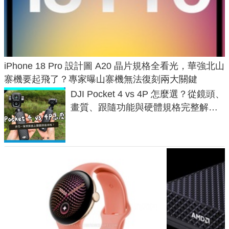
iPhone 18 Pro 設計圖 A20 晶片規格全看光，華強北山
寨機要起飛了？專家曝山寨機無法復刻兩大關鍵
DJI Pocket 4 vs 4P 怎麼選？從鏡頭、
畫質、跟隨功能與硬體規格完整解
析，一次看懂兩台差異