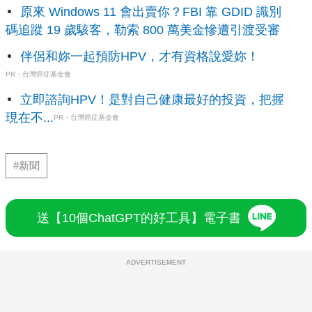
原來 Windows 11 會出賣你？FBI 靠 GDID 識別
碼追蹤 19 歲駭客，勒索 800 萬美金慘遭引渡受審
伴侶和妳一起預防HPV，才有資格說愛妳！
PR・台灣癌症基金會
立即諮詢HPV！是對自己健康最好的投資，把握
現在不...
PR・台灣癌症基金會
#新聞
送【10個ChatGPT的好工具】電子書
ADVERTISEMENT