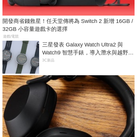
開發商省錢救星！任天堂傳將為 Switch 2 新增 16GB /
32GB 小容量遊戲卡的選擇
遊戲/電競
三星發表 Galaxy Watch Ultra2 與
Watch9 智慧手錶，導入潛水與越野跑
導航功能
3C新品