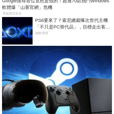
Google搜尋首位竟然是假的！超過70款熱門Windows
軟體爆「山寨官網」危機
雲端/資訊安全
PS6要來了？索尼總裁曝次世代主機
「不只是PC替代品」，目標走出客
廳、進軍電競桌面
遊戲/電競