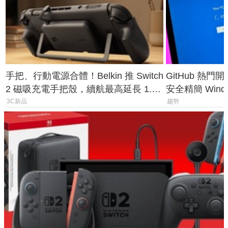
手把、行動電源合體！Belkin 推 Switch
GitHub 熱門
2 磁吸充電手把殼，續航最高延長 1.5
安全精簡 Wind
倍
後台追蹤
3C新品
趨勢