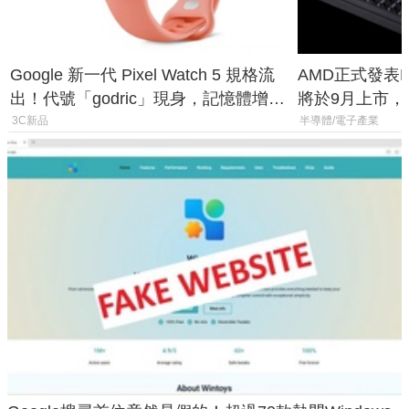
Google 新一代 Pixel Watch 5 規格流
AMD正式發表Ry
出！代號「godric」現身，記憶體增強
將於9月上市，未來
鎖定 AI 應用
Max系列處理
3C新品
半導體/電子產業