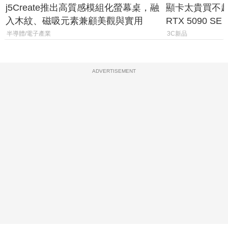
j5Create推出高質感模組化螢幕桌，融
顯卡太貴買不起？
入木紋、磁吸元素兼顧美觀與實用
RTX 5090 S
體
半導體/電子產業
3C新品
ADVERTISEMENT