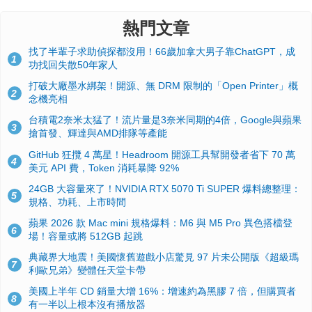
熱門文章
找了半輩子求助偵探都沒用！66歲加拿大男子靠ChatGPT，成
1
功找回失散50年家人
打破大廠墨水綁架！開源、無 DRM 限制的「Open Printer」概
2
念機亮相
台積電2奈米太猛了！流片量是3奈米同期的4倍，Google與蘋果
3
搶首發、輝達與AMD排隊等產能
GitHub 狂攬 4 萬星！Headroom 開源工具幫開發者省下 70 萬
4
美元 API 費，Token 消耗暴降 92%
24GB 大容量來了！NVIDIA RTX 5070 Ti SUPER 爆料總整理：
5
規格、功耗、上市時間
蘋果 2026 款 Mac mini 規格爆料：M6 與 M5 Pro 異色搭檔登
6
場！容量或將 512GB 起跳
典藏界大地震！美國懷舊遊戲小店驚見 97 片未公開版《超級瑪
7
利歐兄弟》變體任天堂卡帶
美國上半年 CD 銷量大增 16%：增速約為黑膠 7 倍，但購買者
8
有一半以上根本沒有播放器