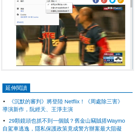
延伸閱讀
《沉默的審判》將登陸 Netflix！《周處除三害》
導演新作，阮經天、王淨主演
29顆鏡頭也抓不到一個賊？舊金山竊賊搭Waymo
自駕車逃逸，隱私保護政策竟成警方辦案最大阻礙