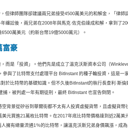
 股份，但律師團隊卻建議兩兄弟接受4500萬美元的和解金，「律師
纏訟後，兩兄弟在2008年與馬克·佐克伯達成和解，拿到了20
達6500萬美元（約新台幣19億5000萬元）。
萬富豪
而是「投資」。他們先是成立了溫克沃斯資本公司（Winklevo
，參與了比特幣支付處理平台 BitInstant 的種子輪投資，這是
比特幣的基礎知識。但不久後BitInstant的執行長查利·斯倫
逮捕，被判處一年有期徒刑，最終 BitInstant 也宣告倒閉。
的時空背景從矽谷到華爾街都不太有人投資虛擬貨幣，且虛擬貨幣
萬美元買進21萬枚比特幣。在2017年底比特幣價格達到近2萬美
兩人擁有總量流通1％的比特幣，讓溫克沃斯兄弟身價飆漲，成為