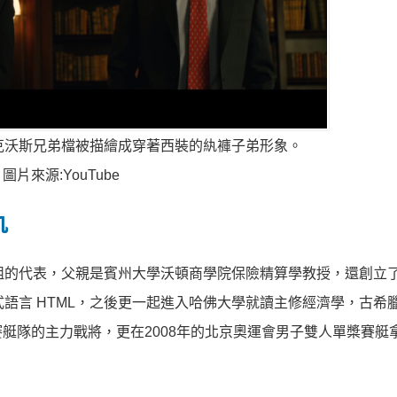
克沃斯兄弟檔被描繪成穿著西裝的紈褲子弟形象。
圖片來源:YouTube
仇
組的代表，父親是賓州大學沃頓商學院保險精算學教授，還創立
語言 HTML，之後更一起進入哈佛大學就讀主修經濟學，古希
艇隊的主力戰將，更在2008年的北京奧運會男子雙人單槳賽艇