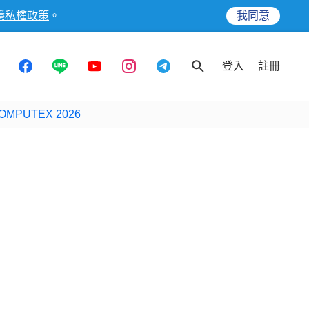
隱私權政策
。
我同意
登入
註冊
OMPUTEX 2026