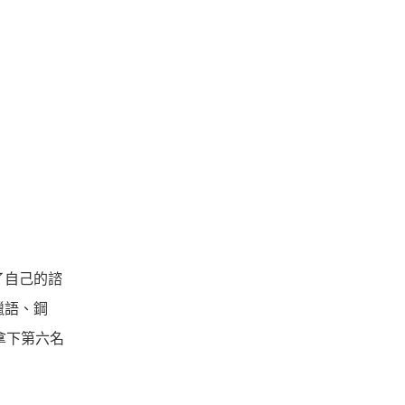
了自己的諮
臘語、鋼
拿下第六名