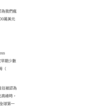
認為我們瘋
00萬美元
ss
一家早期少數
姆（
往往被認為
元高峰時，
全球第一