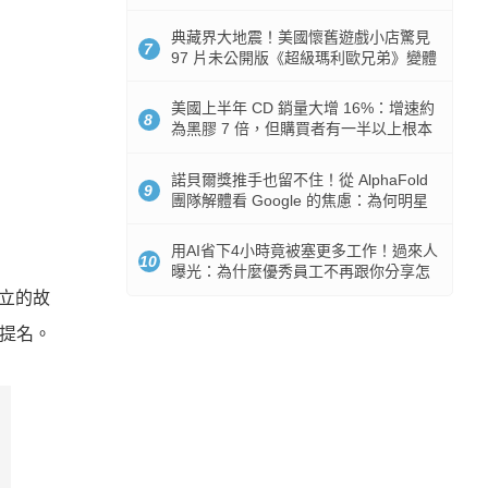
512GB 起跳
典藏界大地震！美國懷舊遊戲小店驚見
7
97 片未公開版《超級瑪利歐兄弟》變體
任天堂卡帶
美國上半年 CD 銷量大增 16%：增速約
8
為黑膠 7 倍，但購買者有一半以上根本
沒有播放器
諾貝爾獎推手也留不住！從 AlphaFold
9
團隊解體看 Google 的焦慮：為何明星
實驗室要為 Gemini 讓路？
用AI省下4小時竟被塞更多工作！過來人
10
曝光：為什麼優秀員工不再跟你分享怎
麼使用AI
創立的故
項提名。