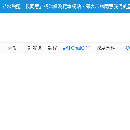
，若您點選「我同意」或繼續瀏覽本網站，即表示您同意我們的
片
活動
討論區
課程
#AI ChatGPT
深度有料
C