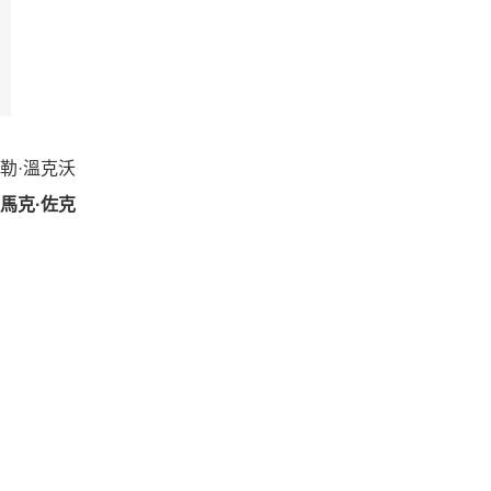
泰勒·溫克沃
馬克·佐克