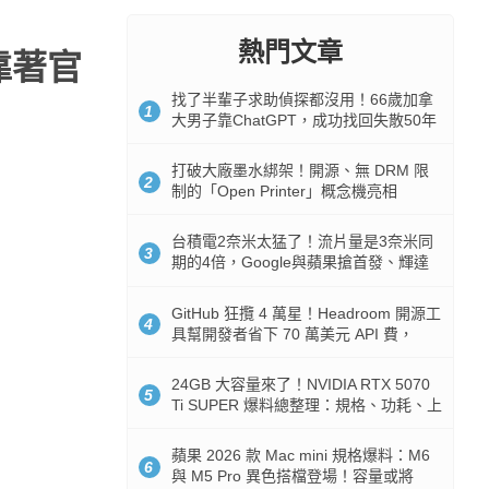
熱門文章
靠著官
找了半輩子求助偵探都沒用！66歲加拿
1
大男子靠ChatGPT，成功找回失散50年
家人
打破大廠墨水綁架！開源、無 DRM 限
2
制的「Open Printer」概念機亮相
台積電2奈米太猛了！流片量是3奈米同
3
期的4倍，Google與蘋果搶首發、輝達
與AMD排隊等產能
GitHub 狂攬 4 萬星！Headroom 開源工
4
具幫開發者省下 70 萬美元 API 費，
Token 消耗暴降 92%
24GB 大容量來了！NVIDIA RTX 5070
5
Ti SUPER 爆料總整理：規格、功耗、上
市時間
蘋果 2026 款 Mac mini 規格爆料：M6
6
與 M5 Pro 異色搭檔登場！容量或將