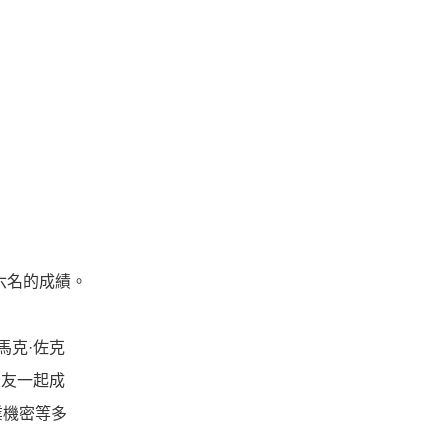
六名的成績。
馬克·佐克
室友一起成
業機密等多