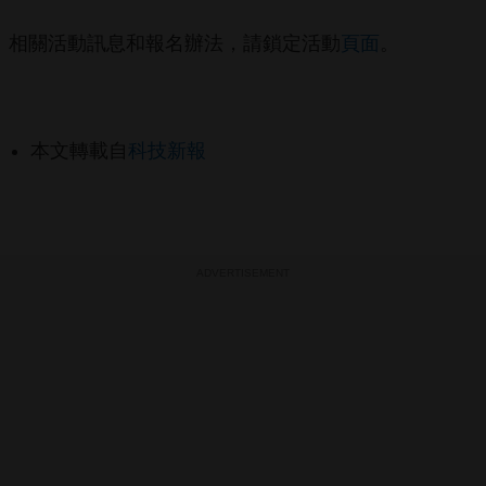
相關活動訊息和報名辦法，請鎖定活動
頁面
。
本文轉載自
科技新報
ADVERTISEMENT