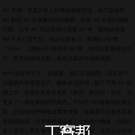
AV 市場一直是許多人好奇的謎樣領域，為了讓喜歡
AV 和對 AV 有興趣的粉絲圓夢，創造 AV 市場的無限
可能，日本 AV 用品商發行虛擬 AV 幣，讓粉絲投資
AV 不再只是空想。藉由社群魅力，專屬的 AV 幣
「AVH」，讓粉絲只要使用 AV 幣，就可以眾籌投資拍
片，更可和演員互動，創造共贏的市場新局面。
AVH 請來神之手「加藤鷹」擔任企業顧問，就是看中
加藤鷹的市場號召力。觸角多元的他，除了早期 AV 拍
攝之外，前幾年更參與電影《豪情》的演出；現在，他
更多了一個企業顧問的角色。可以把 AV 轉換成終身志
業，把拍攝資歷轉換成實際價值，加藤鷹可說是相當具
有商業頭腦，而男優變身企業人士的身分轉換，也讓許
多人發現，男女優不再只有外貌和身材，也是也很有商