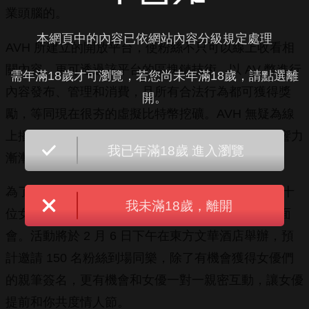
業頭腦的。
本網頁中的內容已依網站內容分級規定處理
AVH 所建立的開放平台，使粉絲不只可以線上收看相
關內容，更可透過該平台的區塊鏈技術，以 AV 幣進行
需年滿18歲才可瀏覽，若您尚未年滿18歲，請點選離
內容發布、管理和消費，且所有合法行為都可獲得獎
開。
勵，等同現在很夯的虛擬比特幣挖礦。AVH 無疑為線
上播放市場拋下了強大的震撼彈，也使宅經濟的影響力
我已年滿18歲 進入瀏覽
漸漸地滲透現實生活，創造了獨特的 AV 社群經濟。
為了讓更多粉絲可以了解 AVH，加藤鷹特別帶領了十
我未滿18歲，離開
位女優，規劃了一場可以近距離貼近女優的粉絲見面
會。活動將於 2 月 6 日下午在東方文華酒店舉辦，預
計邀請 150 名粉絲到場同樂，除了有機會獲得女優們
的親筆簽名，更有機會和女優一對一親密互動，讓女優
提前和你共度情人節。