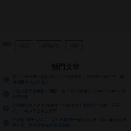
標籤：
#趨勢
#網路話題
#新聞
熱門文章
找了半輩子求助偵探都沒用！66歲加拿大男子靠ChatGPT，成
1
功找回失散50年家人
打破大廠墨水綁架！開源、無 DRM 限制的「Open Printer」概
2
念機亮相
記憶體漲太兇連老闆都怕了？SK海力士竟然認了價格「不正
3
常」：再漲下去不是好事
台積電2奈米太猛了！流片量是3奈米同期的4倍，Google與蘋果
4
搶首發、輝達與AMD排隊等產能