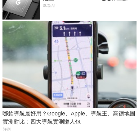
1.6%
3C新品
哪款導航最好用？Google、Apple、導航王、高德地圖
實測對比：四大導航實測懶人包
評測