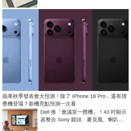
蘋果秋季發表會大預測！除了 iPhone 18 Pro，還有摺
疊機登場？新機亮點預測一次看
Dell 推「會議室一體機」！43 吋顯示
器整合 Sony 鏡頭、麥克風、喇叭，
一條 USB-C 就能開會