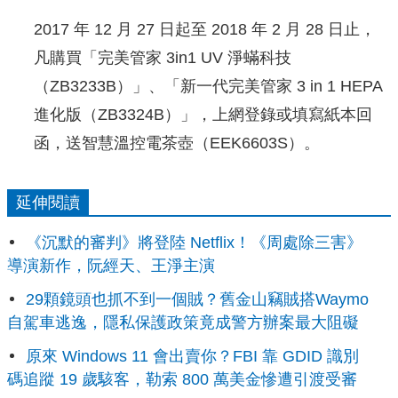
2017 年 12 月 27 日起至 2018 年 2 月 28 日止，
凡購買「完美管家 3in1 UV 淨蟎科技
（ZB3233B）」、「新一代完美管家 3 in 1 HEPA
進化版（ZB3324B）」，上網登錄或填寫紙本回
函，送智慧溫控電茶壺（EEK6603S）。
延伸閱讀
《沉默的審判》將登陸 Netflix！《周處除三害》
導演新作，阮經天、王淨主演
29顆鏡頭也抓不到一個賊？舊金山竊賊搭Waymo
自駕車逃逸，隱私保護政策竟成警方辦案最大阻礙
原來 Windows 11 會出賣你？FBI 靠 GDID 識別
碼追蹤 19 歲駭客，勒索 800 萬美金慘遭引渡受審