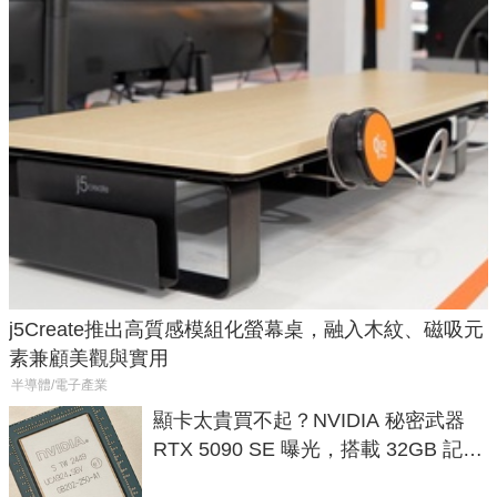
j5Create推出高質感模組化螢幕桌，融入木紋、磁吸元
素兼顧美觀與實用
半導體/電子產業
顯卡太貴買不起？NVIDIA 秘密武器
RTX 5090 SE 曝光，搭載 32GB 記憶
體