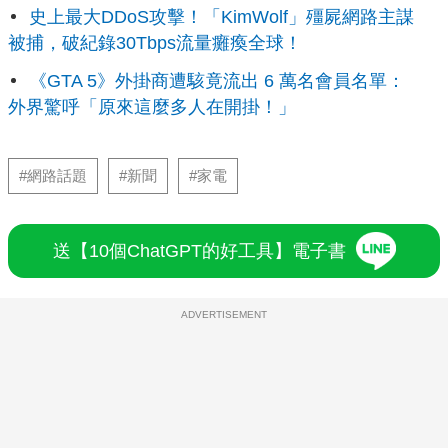
史上最大DDoS攻擊！「KimWolf」殭屍網路主謀
被捕，破紀錄30Tbps流量癱瘓全球！
《GTA 5》外掛商遭駭竟流出 6 萬名會員名單：
外界驚呼「原來這麼多人在開掛！」
#網路話題
#新聞
#家電
送【10個ChatGPT的好工具】電子書
ADVERTISEMENT