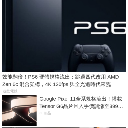
效能翻倍！PS6 硬體規格流出：跳過四代改用 AMD
Zen 6c 混合架構，4K 120fps 與全光追時代來臨
遊戲/電競
Google Pixel 11全系規格流出！搭載
Tensor G6晶片且入手價調漲至899美
元
3C新品