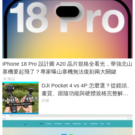
iPhone 18 Pro 設計圖 A20 晶片規格全看光，華強北山
寨機要起飛了？專家曝山寨機無法復刻兩大關鍵
3C新品
DJI Pocket 4 vs 4P 怎麼選？從鏡頭、
畫質、跟隨功能與硬體規格完整解
析，一次看懂兩台差異
評測