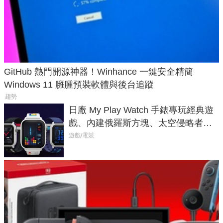
GitHub 熱門開源神器！Winhance 一鍵安全精簡
Windows 11 臃腫預裝軟體與後台追蹤
趨勢
日廠 My Play Watch 手錶專玩經典遊
戲、內建俄羅斯方塊、太空侵略者，
不過竟然不能連手機？
遊戲/電競