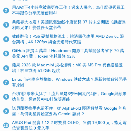
用AI省下4小時竟被塞更多工作！過來人曝光：為什麼優秀員工
2
不再跟你分享怎麼使用AI
典藏界大地震！美國懷舊遊戲小店驚見 97 片未公開版《超級瑪
3
利歐兄弟》變體任天堂卡帶
效能翻倍！PS6 硬體規格流出：跳過四代改用 AMD Zen 6c 混
4
合架構，4K 120fps 與全光追時代來臨
GitHub 狂攬 4 萬星！Headroom 開源工具幫開發者省下 70 萬
5
美元 API 費，Token 消耗暴降 92%
蘋果 2026 款 Mac mini 規格爆料：M6 與 M5 Pro 異色搭檔登
6
場！容量或將 512GB 起跳
Linux 市占率突然翻倍、Windows 跌破六成？最新數據背後恐另
7
有原因
台積電2奈米太猛了！流片量是3奈米同期的4倍，Google與蘋果
8
搶首發、輝達與AMD排隊等產能
諾貝爾獎推手也留不住！從 AlphaFold 團隊解體看 Google 的焦
9
慮：為何明星實驗室要為 Gemini 讓路？
ASUS Pad 開賣！12.2 吋雙層 OLED、售價 19,900 元，指定電
10
信資費最低 0 元入手