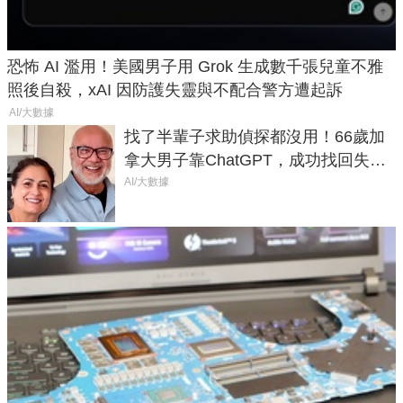
恐怖 AI 濫用！美國男子用 Grok 生成數千張兒童不雅
照後自殺，xAI 因防護失靈與不配合警方遭起訴
AI/大數據
找了半輩子求助偵探都沒用！66歲加
拿大男子靠ChatGPT，成功找回失散
50年家人
AI/大數據