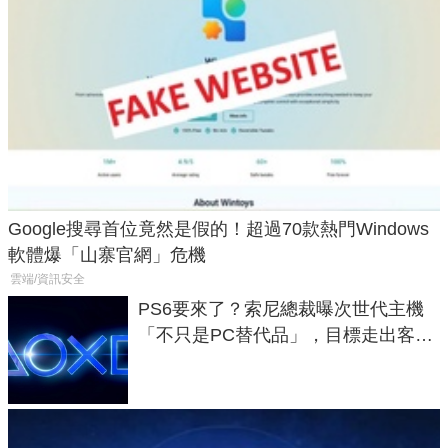
Google搜尋首位竟然是假的！超過70款熱門Windows
軟體爆「山寨官網」危機
雲端/資訊安全
PS6要來了？索尼總裁曝次世代主機
「不只是PC替代品」，目標走出客
廳、進軍電競桌面