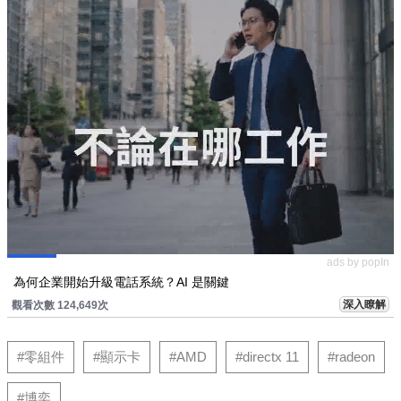
ads by popIn
為何企業開始升級電話系統？AI 是關鍵
深入瞭解
觀看次數 124,649次
#零組件
#顯示卡
#AMD
#directx 11
#radeon
#博奕