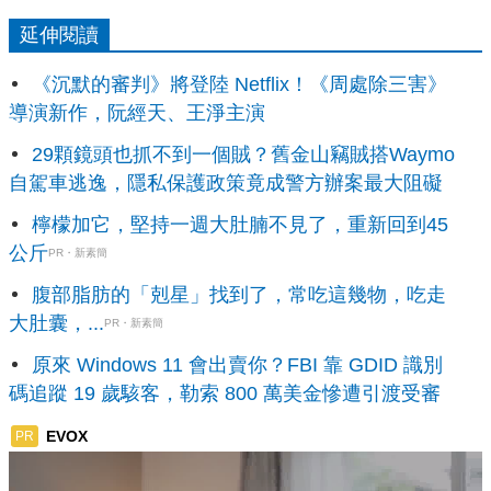
延伸閱讀
《沉默的審判》將登陸 Netflix！《周處除三害》
導演新作，阮經天、王淨主演
29顆鏡頭也抓不到一個賊？舊金山竊賊搭Waymo
自駕車逃逸，隱私保護政策竟成警方辦案最大阻礙
檸檬加它，堅持一週大肚腩不見了，重新回到45
公斤
PR・新素簡
腹部脂肪的「剋星」找到了，常吃這幾物，吃走
大肚囊，...
PR・新素簡
原來 Windows 11 會出賣你？FBI 靠 GDID 識別
碼追蹤 19 歲駭客，勒索 800 萬美金慘遭引渡受審
EVOX
PR