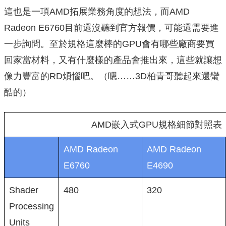
這也是一項AMD拓展業務角度的想法，而AMD
Radeon E6760目前還沒聽到官方報價，可能還需要進
一步詢問。至於規格這麼棒的GPU會有哪些廠商要買
回家當材料，又有什麼樣的產品會推出來，這些就讓想
像力豐富的RD煩惱吧。（嗯……3D柏青哥聽起來還蠻
酷的）
AMD嵌入式GPU規格細節對照表
AMD Radeon
AMD Radeon
E6760
E4690
Shader
480
320
Processing
Units