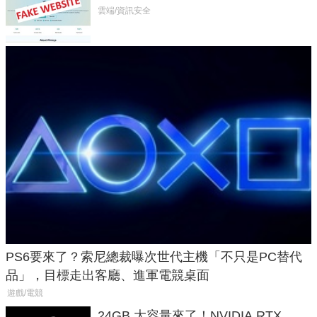
危機
雲端/資訊安全
PS6要來了？索尼總裁曝次世代主機「不只是PC替代
品」，目標走出客廳、進軍電競桌面
遊戲/電競
24GB 大容量來了！NVIDIA RTX