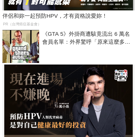
伴侶和妳一起預防HPV，才有資格說愛妳！
PR（台灣癌症基金會）
《GTA 5》外掛商遭駭竟流出 6 萬名
會員名單：外界驚呼「原來這麼多人
在開掛！」