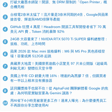
打破大廠墨水綁架！開源、無 DRM 限制的「Open Printer」概
2
念機亮相
台積電2奈米太猛了！流片量是3奈米同期的4倍，Google與蘋果
3
搶首發、輝達與AMD排隊等產能
GitHub 狂攬 4 萬星！Headroom 開源工具幫開發者省下 70 萬
4
美元 API 費，Token 消耗暴降 92%
24GB 大容量來了！NVIDIA RTX 5070 Ti SUPER 爆料總整理：
5
規格、功耗、上市時間
蘋果 2026 款 Mac mini 規格爆料：M6 與 M5 Pro 異色搭檔登
6
場！容量或將 512GB 起跳
典藏界大地震！美國懷舊遊戲小店驚見 97 片未公開版《超級瑪
7
利歐兄弟》變體任天堂卡帶
美國上半年 CD 銷量大增 16%：增速約為黑膠 7 倍，但購買者
8
有一半以上根本沒有播放器
諾貝爾獎推手也留不住！從 AlphaFold 團隊解體看 Google 的焦
9
慮：為何明星實驗室要為 Gemini 讓路？
用AI省下4小時竟被塞更多工作！過來人曝光：為什麼優秀員工
10
不再跟你分享怎麼使用AI