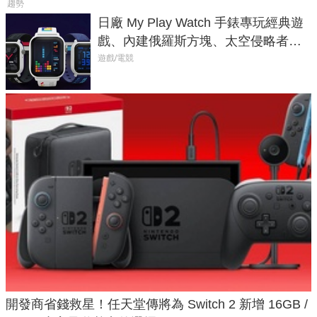
趨勢
日廠 My Play Watch 手錶專玩經典遊
戲、內建俄羅斯方塊、太空侵略者，
不過竟然不能連手機？
遊戲/電競
開發商省錢救星！任天堂傳將為 Switch 2 新增 16GB /