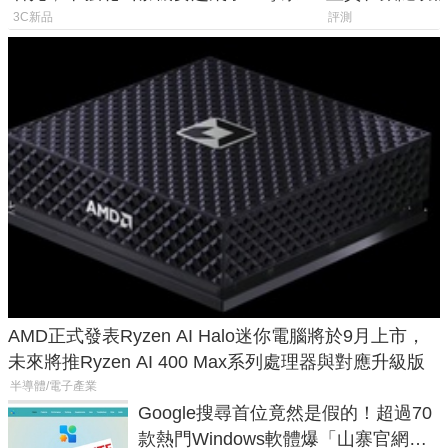
山寨機無法復刻兩大關鍵
一次看懂兩台
3C新品
評測
AMD正式發表Ryzen AI Halo迷你電腦將於9月上市，
未來將推Ryzen AI 400 Max系列處理器與對應升級版
半導體/電子產業
Google搜尋首位竟然是假的！超過70
款熱門Windows軟體爆「山寨官網」