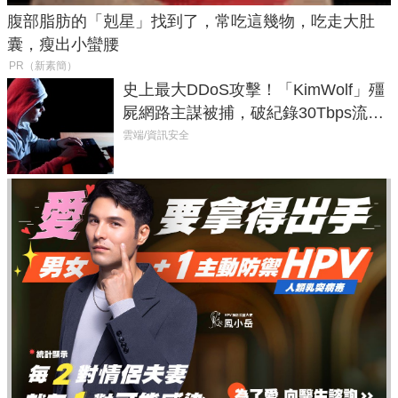
腹部脂肪的「剋星」找到了，常吃這幾物，吃走大肚
囊，瘦出小蠻腰
PR（新素簡）
史上最大DDoS攻擊！「KimWolf」殭
屍網路主謀被捕，破紀錄30Tbps流量
癱瘓全球！
雲端/資訊安全