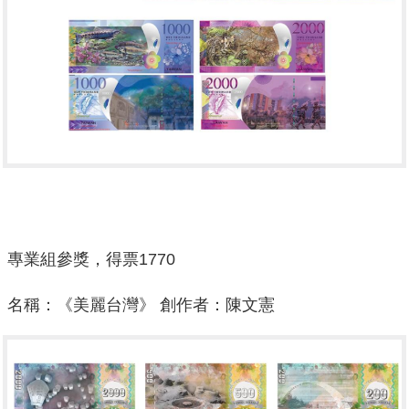
專業組參獎，得票
1770
名稱：《
美麗台灣
》 創作者：陳文憲