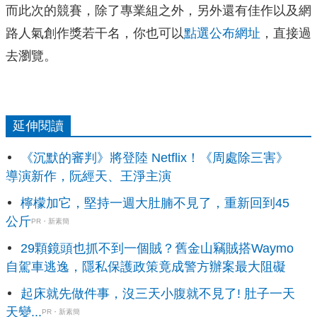
而此次的競賽，除了專業組之外，另外還有佳作以及網
路人氣創作獎若干名，你也可以
點選公布網址
，直接過
去瀏覽。
延伸閱讀
《沉默的審判》將登陸 Netflix！《周處除三害》
導演新作，阮經天、王淨主演
檸檬加它，堅持一週大肚腩不見了，重新回到45
公斤
PR・新素簡
29顆鏡頭也抓不到一個賊？舊金山竊賊搭Waymo
自駕車逃逸，隱私保護政策竟成警方辦案最大阻礙
起床就先做件事，沒三天小腹就不見了! 肚子一天
天變...
PR・新素簡