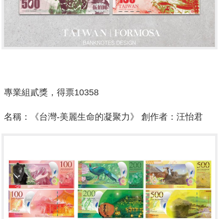
專業組貳獎，得票
10358
名稱：《
台灣-美麗生命的凝聚力
》 創作者：汪怡君