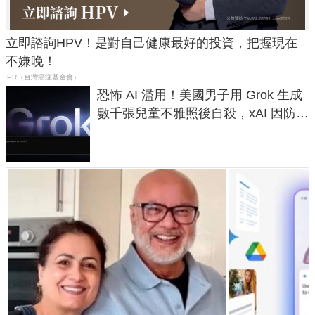
立即諮詢HPV！是對自己健康最好的投資，把握現在
不嫌晚！
PR（台灣癌症基金會）
恐怖 AI 濫用！美國男子用 Grok 生成
數千張兒童不雅照後自殺，xAI 因防護
失靈與不配合警方遭起訴