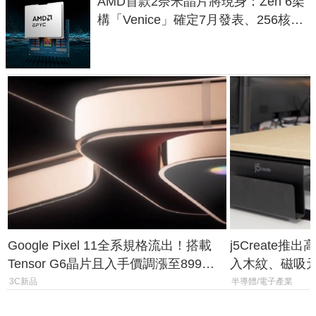
AMD首款2奈米晶片將現身：Zen 6架
構「Venice」確定7月發表、256核心
效能大噴發70%
Google Pixel 11全系規格流出！搭載
j5Create
Tensor G6晶片且入手價調漲至899美
入木紋、磁吸
元
3C新品
半導體/電子產業