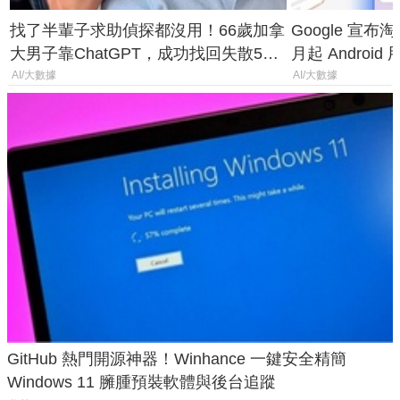
找了半輩子求助偵探都沒用！66歲加拿
Google 宣布淘汰 
大男子靠ChatGPT，成功找回失散50
月起 Android
年家人
AI/大數據
AI/大數據
GitHub 熱門開源神器！Winhance 一鍵安全精簡
Windows 11 臃腫預裝軟體與後台追蹤