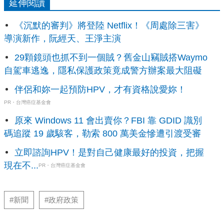
延伸閱讀
《沉默的審判》將登陸 Netflix！《周處除三害》
導演新作，阮經天、王淨主演
29顆鏡頭也抓不到一個賊？舊金山竊賊搭Waymo
自駕車逃逸，隱私保護政策竟成警方辦案最大阻礙
伴侶和妳一起預防HPV，才有資格說愛妳！
PR・台灣癌症基金會
原來 Windows 11 會出賣你？FBI 靠 GDID 識別
碼追蹤 19 歲駭客，勒索 800 萬美金慘遭引渡受審
立即諮詢HPV！是對自己健康最好的投資，把握
現在不...
PR・台灣癌症基金會
#新聞
#政府政策