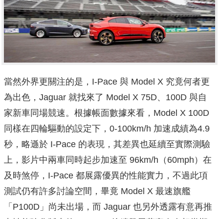
當然外界更關注的是，I-Pace 與 Model X 究竟何者更
為出色，Jaguar 就找來了 Model X 75D、100D 與自
家新車同場競速。根據帳面數據來看，Model X 100D
同樣在四輪驅動的設定下，0-100km/h 加速成績為4.9
秒，略遜於 I-Pace 的表現，其差異也延續至實際測驗
上，影片中兩車同時起步加速至 96km/h（60mph）在
及時煞停，I-Pace 都展露優異的性能實力，不過此項
測試仍有許多討論空間，畢竟 Model X 最速旗艦
「P100D」尚未出場，而 Jaguar 也另外透露有意再推