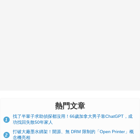
熱門文章
找了半輩子求助偵探都沒用！66歲加拿大男子靠ChatGPT，成
1
功找回失散50年家人
打破大廠墨水綁架！開源、無 DRM 限制的「Open Printer」概
2
念機亮相