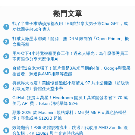
熱門文章
找了半輩子求助偵探都沒用！66歲加拿大男子靠ChatGPT，成
1
功找回失散50年家人
打破大廠墨水綁架！開源、無 DRM 限制的「Open Printer」概
2
念機亮相
用AI省下4小時竟被塞更多工作！過來人曝光：為什麼優秀員工
3
不再跟你分享怎麼使用AI
台積電2奈米太猛了！流片量是3奈米同期的4倍，Google與蘋果
4
搶首發、輝達與AMD排隊等產能
典藏界大地震！美國懷舊遊戲小店驚見 97 片未公開版《超級瑪
5
利歐兄弟》變體任天堂卡帶
GitHub 狂攬 4 萬星！Headroom 開源工具幫開發者省下 70 萬
6
美元 API 費，Token 消耗暴降 92%
蘋果 2026 款 Mac mini 規格爆料：M6 與 M5 Pro 異色搭檔登
7
場！容量或將 512GB 起跳
效能翻倍！PS6 硬體規格流出：跳過四代改用 AMD Zen 6c 混
8
合架構，4K 120fps 與全光追時代來臨