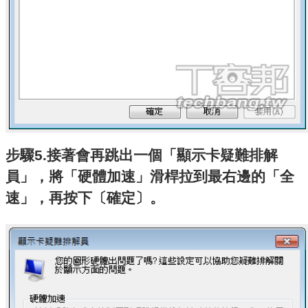
步驟5.接著會再跳出一個「顯示卡疑難排解
員」，將「硬體加速」滑桿拉到最右邊的「全
速」，再按下〔確定〕。