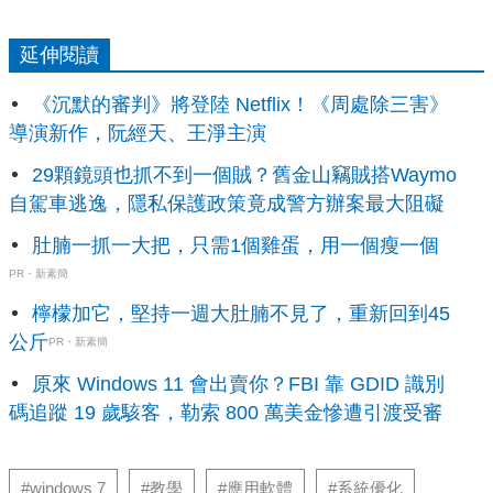
延伸閱讀
《沉默的審判》將登陸 Netflix！《周處除三害》
導演新作，阮經天、王淨主演
29顆鏡頭也抓不到一個賊？舊金山竊賊搭Waymo
自駕車逃逸，隱私保護政策竟成警方辦案最大阻礙
肚腩一抓一大把，只需1個雞蛋，用一個瘦一個
PR・新素簡
檸檬加它，堅持一週大肚腩不見了，重新回到45
公斤
PR・新素簡
原來 Windows 11 會出賣你？FBI 靠 GDID 識別
碼追蹤 19 歲駭客，勒索 800 萬美金慘遭引渡受審
#windows 7
#教學
#應用軟體
#系統優化