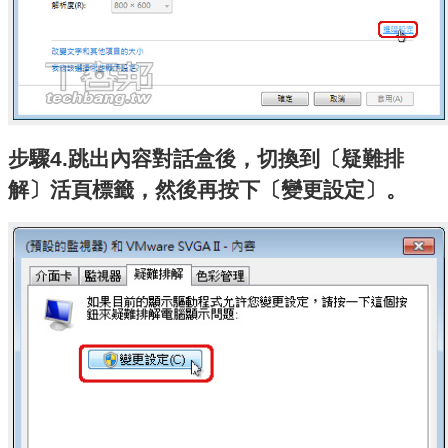
步驟4.跳出內容對話盒後，切換到〔疑難排
解〕活頁標籤，然後再按下〔變更設定〕。