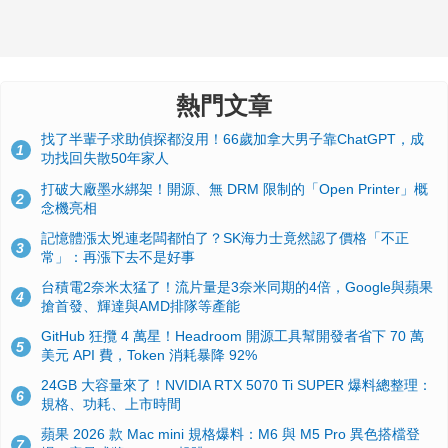
熱門文章
找了半輩子求助偵探都沒用！66歲加拿大男子靠ChatGPT，成
1
功找回失散50年家人
打破大廠墨水綁架！開源、無 DRM 限制的「Open Printer」概
2
念機亮相
記憶體漲太兇連老闆都怕了？SK海力士竟然認了價格「不正
3
常」：再漲下去不是好事
台積電2奈米太猛了！流片量是3奈米同期的4倍，Google與蘋果
4
搶首發、輝達與AMD排隊等產能
GitHub 狂攬 4 萬星！Headroom 開源工具幫開發者省下 70 萬
5
美元 API 費，Token 消耗暴降 92%
24GB 大容量來了！NVIDIA RTX 5070 Ti SUPER 爆料總整理：
6
規格、功耗、上市時間
蘋果 2026 款 Mac mini 規格爆料：M6 與 M5 Pro 異色搭檔登
7