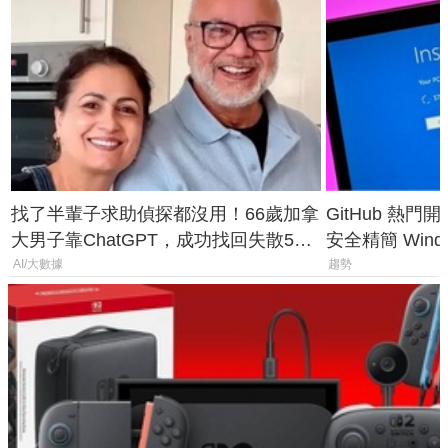
找了半輩子求助偵探都沒用！66歲加拿
GitHub 熱門
大男子靠ChatGPT，成功找回失散50
安全精簡 Wind
年家人
後台追蹤
AI/大數據
趨勢