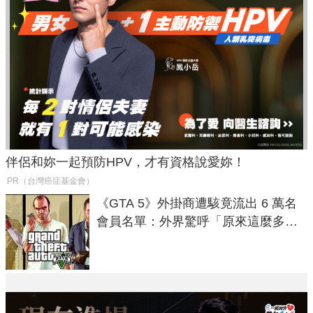
伴侶和妳一起預防HPV，才有資格說愛妳！
PR（台灣癌症基金會）
《GTA 5》外掛商遭駭竟流出 6 萬名
會員名單：外界驚呼「原來這麼多人
在開掛！」