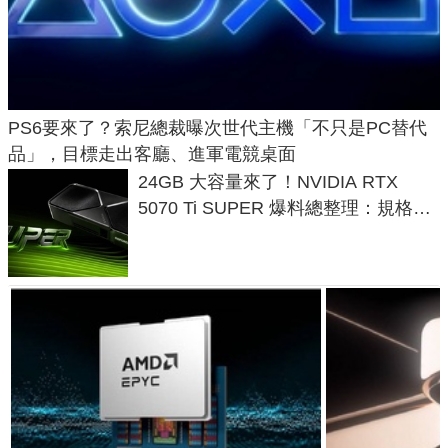
PS6要來了？索尼總裁曝次世代主機「不只是PC替代
品」，目標走出客廳、進軍電競桌面
24GB 大容量來了！NVIDIA RTX
5070 Ti SUPER 爆料總整理：規格、
功耗、上市時間