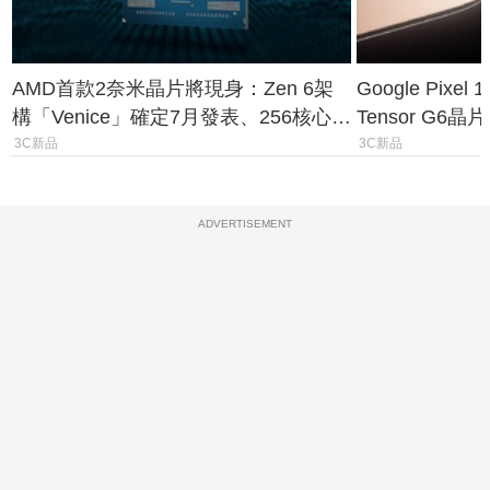
AMD首款2奈米晶片將現身：Zen 6架
Google Pix
構「Venice」確定7月發表、256核心效
Tensor G6
能大噴發70%
元
3C新品
3C新品
ADVERTISEMENT