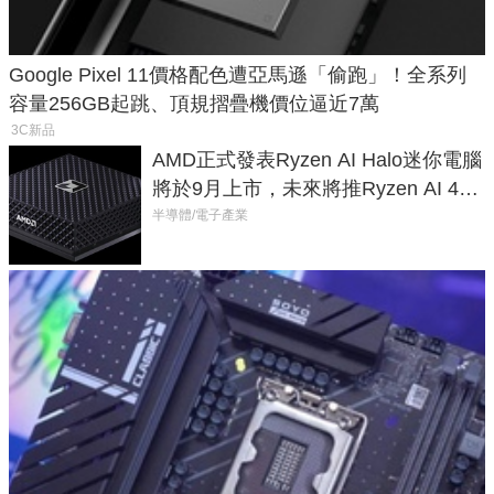
Google Pixel 11價格配色遭亞馬遜「偷跑」！全系列
容量256GB起跳、頂規摺疊機價位逼近7萬
3C新品
AMD正式發表Ryzen AI Halo迷你電腦
將於9月上市，未來將推Ryzen AI 400
Max系列處理器與對應升級版
半導體/電子產業