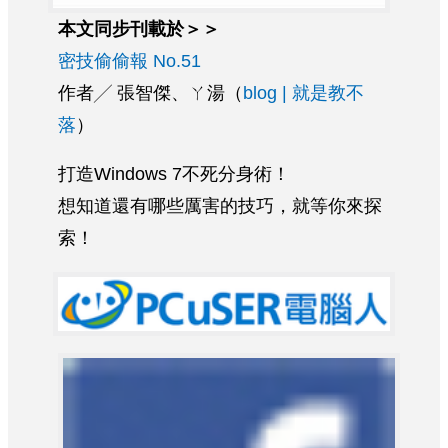
本文同步刊載於＞＞
密技偷偷報 No.51
作者╱ 張智傑、ㄚ湯（
blog | 就是教不
落
）
打造Windows 7不死分身術！
想知道還有哪些厲害的技巧，就等你來探
索！