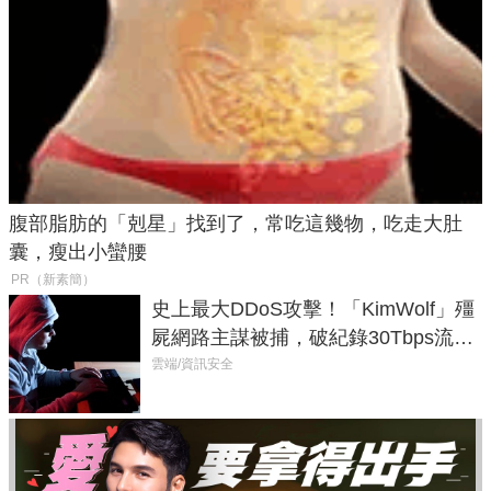
腹部脂肪的「剋星」找到了，常吃這幾物，吃走大肚
囊，瘦出小蠻腰
PR（新素簡）
史上最大DDoS攻擊！「KimWolf」殭
屍網路主謀被捕，破紀錄30Tbps流量
癱瘓全球！
雲端/資訊安全