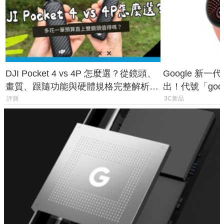
DJI Pocket 4 vs 4P 怎麼選？從鏡頭、
Google 新一代 
畫質、跟隨功能與硬體規格完整解析，
出！代號「god
一次看懂兩台差異
鎖定 AI 應用
評測
3C新品