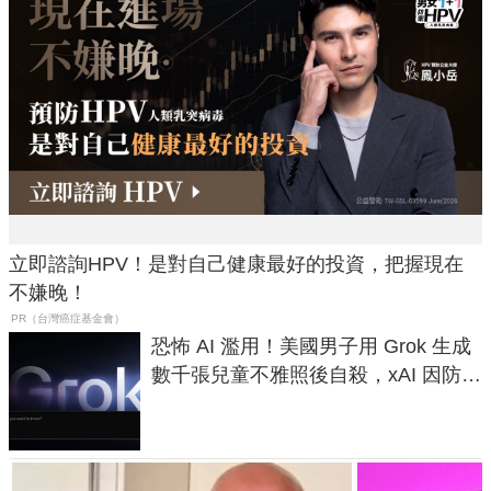
立即諮詢HPV！是對自己健康最好的投資，把握現在
不嫌晚！
PR（台灣癌症基金會）
恐怖 AI 濫用！美國男子用 Grok 生成
數千張兒童不雅照後自殺，xAI 因防護
失靈與不配合警方遭起訴