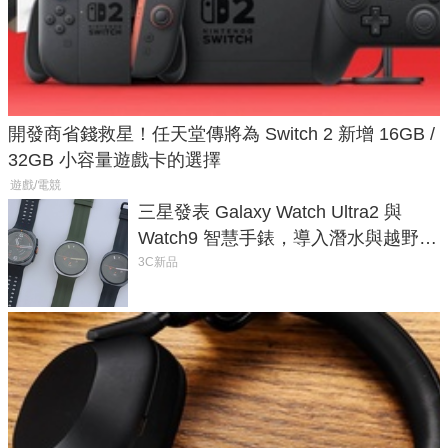
開發商省錢救星！任天堂傳將為 Switch 2 新增 16GB /
32GB 小容量遊戲卡的選擇
遊戲/電競
三星發表 Galaxy Watch Ultra2 與
Watch9 智慧手錶，導入潛水與越野跑
導航功能
3C新品