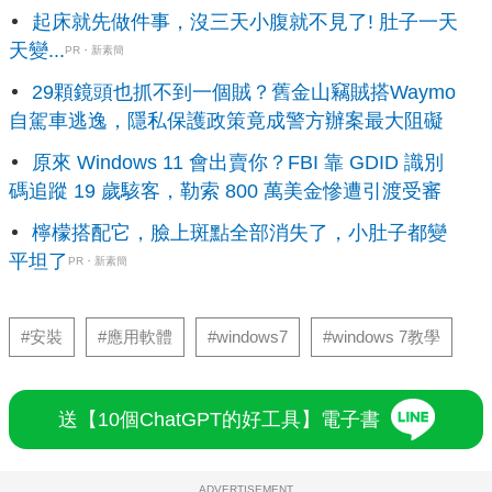
起床就先做件事，沒三天小腹就不見了! 肚子一天
天變...
PR・新素簡
29顆鏡頭也抓不到一個賊？舊金山竊賊搭Waymo
自駕車逃逸，隱私保護政策竟成警方辦案最大阻礙
原來 Windows 11 會出賣你？FBI 靠 GDID 識別
碼追蹤 19 歲駭客，勒索 800 萬美金慘遭引渡受審
檸檬搭配它，臉上斑點全部消失了，小肚子都變
平坦了
PR・新素簡
#安裝
#應用軟體
#windows7
#windows 7教學
送【10個ChatGPT的好工具】電子書
ADVERTISEMENT