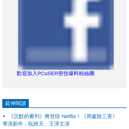
歡迎加入PCuSER密技爆料粉絲團
延伸閱讀
《沉默的審判》將登陸 Netflix！《周處除三害》
導演新作，阮經天、王淨主演