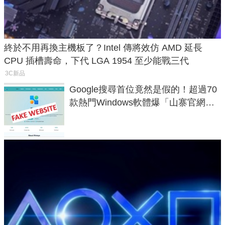
終於不用再換主機板了？Intel 傳將效仿 AMD 延長
CPU 插槽壽命，下代 LGA 1954 至少能戰三代
3C新品
Google搜尋首位竟然是假的！超過70
款熱門Windows軟體爆「山寨官網」
危機