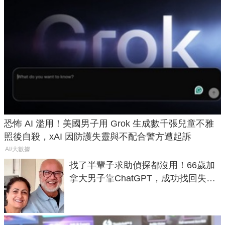
恐怖 AI 濫用！美國男子用 Grok 生成數千張兒童不雅
照後自殺，xAI 因防護失靈與不配合警方遭起訴
AI/大數據
找了半輩子求助偵探都沒用！66歲加
拿大男子靠ChatGPT，成功找回失散
50年家人