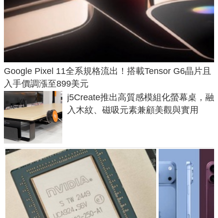
Google Pixel 11全系規格流出！搭載Tensor G6晶片且
入手價調漲至899美元
j5Create推出高質感模組化螢幕桌，融
入木紋、磁吸元素兼顧美觀與實用