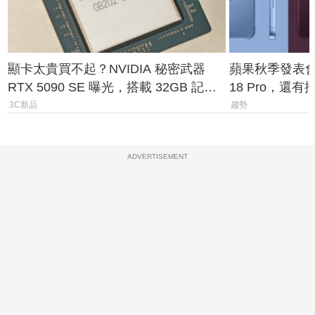
顯卡太貴買不起？NVIDIA 秘密武器
蘋果秋季發表會大
RTX 5090 SE 曝光，搭載 32GB 記憶
18 Pro，還
體
測一次看
3C新品
趨勢
ADVERTISEMENT