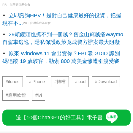
PR・台灣癌症基金會
立即諮詢HPV！是對自己健康最好的投資，把握
現在不...
PR・台灣癌症基金會
29顆鏡頭也抓不到一個賊？舊金山竊賊搭Waymo
自駕車逃逸，隱私保護政策竟成警方辦案最大阻礙
原來 Windows 11 會出賣你？FBI 靠 GDID 識別
碼追蹤 19 歲駭客，勒索 800 萬美金慘遭引渡受審
#itunes
#iPhone
#轉檔
#ipad
#Download
#應用軟體
#ivi
送【10個ChatGPT的好工具】電子書