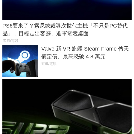
PS6要來了？索尼總裁曝次世代主機「不只是PC替代
品」，目標走出客廳、進軍電競桌面
遊戲/電競
Valve 新 VR 旗艦 Steam Frame 傳天
價定價、最高恐破 4.8 萬元
遊戲/電競