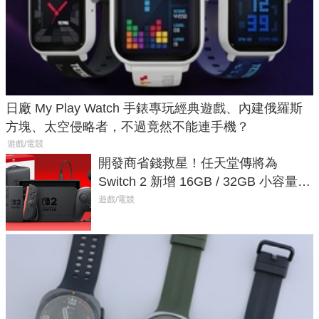
日廠 My Play Watch 手錶專玩經典遊戲、內建俄羅斯
方塊、太空侵略者，不過竟然不能連手機？
遊戲/電競
開發商省錢救星！任天堂傳將為
Switch 2 新增 16GB / 32GB 小容量遊
戲卡的選擇
遊戲/電競