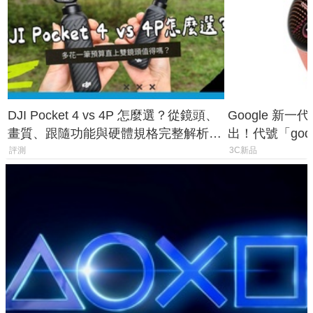
DJI Pocket 4 vs 4P 怎麼選？從鏡頭、
Google 新一代 
畫質、跟隨功能與硬體規格完整解析，
出！代號「god
一次看懂兩台差異
鎖定 AI 應用
評測
3C新品