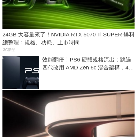
24GB 大容量來了！NVIDIA RTX 5070 Ti SUPER 爆料
總整理：規格、功耗、上市時間
3C新品
效能翻倍！PS6 硬體規格流出：跳過
四代改用 AMD Zen 6c 混合架構，4K
120fps 與全光追時代來臨