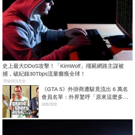
史上最大DDoS攻擊！「KimWolf」殭屍網路主謀被
捕，破紀錄30Tbps流量癱瘓全球！
雲端/資訊安全
《GTA 5》外掛商遭駭竟流出 6 萬名
會員名單：外界驚呼「原來這麼多人
在開掛！」
遊戲/電競