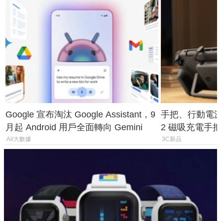
Google 宣布淘汰 Google Assistant，9
手把、行動電源合體
月起 Android 用戶全面轉向 Gemini
2 磁吸充電手把
倍
AI/大數據
3C新品