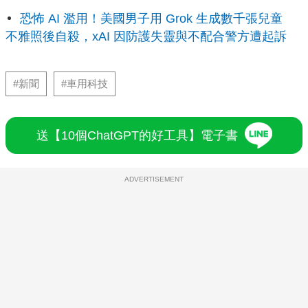
恐怖 AI 濫用！美國男子用 Grok 生成數千張兒童
不雅照後自殺，xAI 因防護失靈與不配合警方遭起訴
#新聞
#車用科技
送【10個ChatGPT的好工具】電子書
ADVERTISEMENT