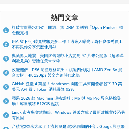
熱門文章
打破大廠墨水綁架！開源、無 DRM 限制的「Open Printer」概
1
念機亮相
用AI省下4小時竟被塞更多工作！過來人曝光：為什麼優秀員工
2
不再跟你分享怎麼使用AI
典藏界大地震！美國懷舊遊戲小店驚見 97 片未公開版《超級瑪
3
利歐兄弟》變體任天堂卡帶
效能翻倍！PS6 硬體規格流出：跳過四代改用 AMD Zen 6c 混
4
合架構，4K 120fps 與全光追時代來臨
GitHub 狂攬 4 萬星！Headroom 開源工具幫開發者省下 70 萬
5
美元 API 費，Token 消耗暴降 92%
蘋果 2026 款 Mac mini 規格爆料：M6 與 M5 Pro 異色搭檔登
6
場！容量或將 512GB 起跳
Linux 市占率突然翻倍、Windows 跌破六成？最新數據背後恐另
7
有原因
台積電2奈米太猛了！流片量是3奈米同期的4倍，Google與蘋果