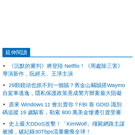
延伸閱讀
《沉默的審判》將登陸 Netflix！《周處除三害》
導演新作，阮經天、王淨主演
29顆鏡頭也抓不到一個賊？舊金山竊賊搭Waymo
自駕車逃逸，隱私保護政策竟成警方辦案最大阻礙
原來 Windows 11 會出賣你？FBI 靠 GDID 識別
碼追蹤 19 歲駭客，勒索 800 萬美金慘遭引渡受審
史上最大DDoS攻擊！「KimWolf」殭屍網路主謀
被捕，破紀錄30Tbps流量癱瘓全球！