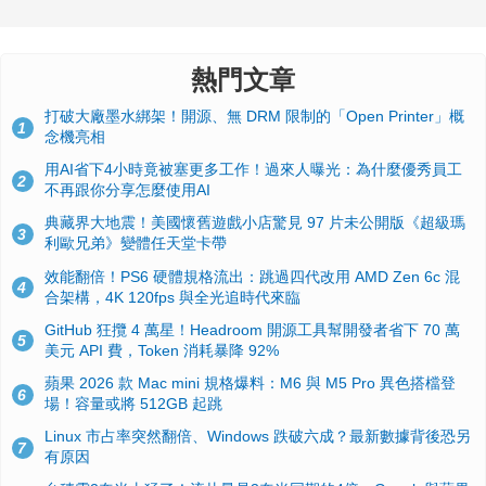
熱門文章
打破大廠墨水綁架！開源、無 DRM 限制的「Open Printer」概
1
念機亮相
用AI省下4小時竟被塞更多工作！過來人曝光：為什麼優秀員工
2
不再跟你分享怎麼使用AI
典藏界大地震！美國懷舊遊戲小店驚見 97 片未公開版《超級瑪
3
利歐兄弟》變體任天堂卡帶
效能翻倍！PS6 硬體規格流出：跳過四代改用 AMD Zen 6c 混
4
合架構，4K 120fps 與全光追時代來臨
GitHub 狂攬 4 萬星！Headroom 開源工具幫開發者省下 70 萬
5
美元 API 費，Token 消耗暴降 92%
蘋果 2026 款 Mac mini 規格爆料：M6 與 M5 Pro 異色搭檔登
6
場！容量或將 512GB 起跳
Linux 市占率突然翻倍、Windows 跌破六成？最新數據背後恐另
7
有原因