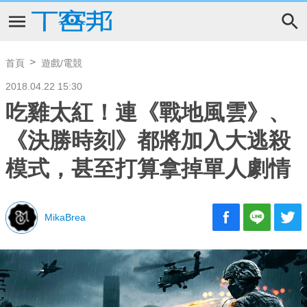
首頁
遊戲/電競
2018.04.22 15:30
吃雞太紅！連《戰地風雲》、
《決勝時刻》都將加入大逃殺
模式，甚至打算拿掉單人劇情
MikaBrea