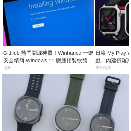
GitHub 熱門開源神器！Winhance 一鍵
日廠 My Play
安全精簡 Windows 11 臃腫預裝軟體與
戲、內建俄羅
後台追蹤
過竟然不能連
趨勢
遊戲/電競