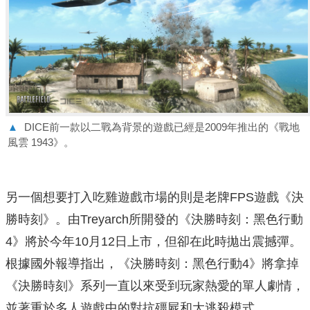
▲
DICE前一款以二戰為背景的遊戲已經是2009年推出的《戰地
風雲 1943》。
另一個想要打入吃雞遊戲市場的則是老牌FPS遊戲《決
勝時刻》。由Treyarch所開發的《決勝時刻：黑色行動
4》將於今年10月12日上市，但卻在此時拋出震撼彈。
根據國外報導指出，《決勝時刻：黑色行動4》將拿掉
《決勝時刻》系列一直以來受到玩家熱愛的單人劇情，
並著重於多人遊戲中的對抗殭屍和大逃殺模式。