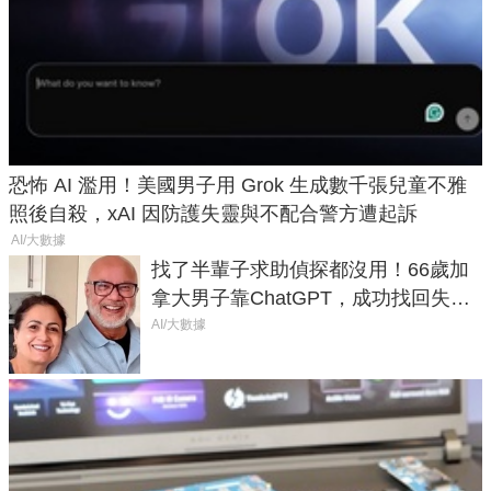
恐怖 AI 濫用！美國男子用 Grok 生成數千張兒童不雅
照後自殺，xAI 因防護失靈與不配合警方遭起訴
AI/大數據
找了半輩子求助偵探都沒用！66歲加
拿大男子靠ChatGPT，成功找回失散
50年家人
AI/大數據