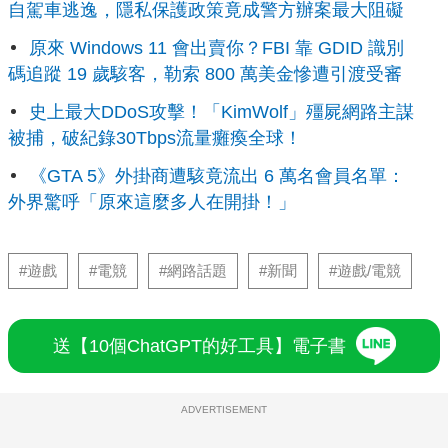
自駕車逃逸，隱私保護政策竟成警方辦案最大阻礙
原來 Windows 11 會出賣你？FBI 靠 GDID 識別
碼追蹤 19 歲駭客，勒索 800 萬美金慘遭引渡受審
史上最大DDoS攻擊！「KimWolf」殭屍網路主謀
被捕，破紀錄30Tbps流量癱瘓全球！
《GTA 5》外掛商遭駭竟流出 6 萬名會員名單：
外界驚呼「原來這麼多人在開掛！」
#遊戲
#電競
#網路話題
#新聞
#遊戲/電競
送【10個ChatGPT的好工具】電子書
ADVERTISEMENT