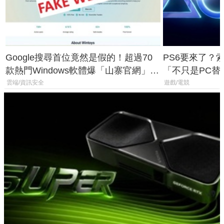
Google搜尋首位竟然是假的！超過70
PS6要來了？
款熱門Windows軟體爆「山寨官網」危
「不只是PC替
機
廳、進軍電競
雲端/資訊安全
遊戲/電競