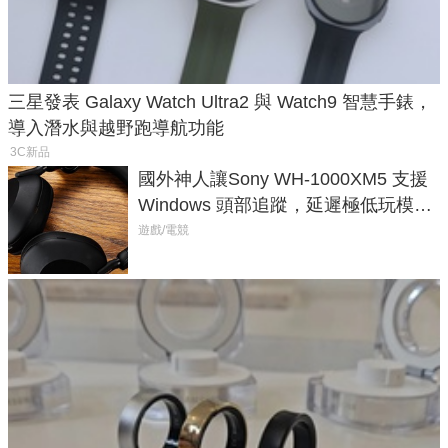
三星發表 Galaxy Watch Ultra2 與 Watch9 智慧手錶，
導入潛水與越野跑導航功能
3C新品
國外神人讓Sony WH-1000XM5 支援
Windows 頭部追蹤，延遲極低玩模擬
飛行超有感
遊戲/電競