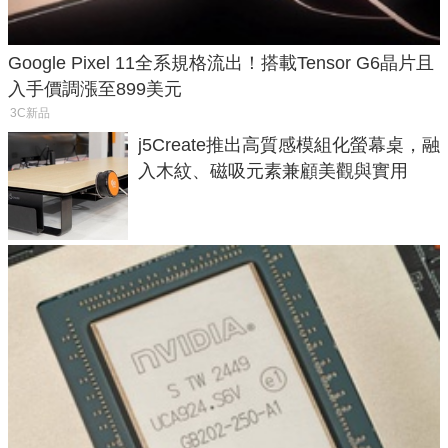
Google Pixel 11全系規格流出！搭載Tensor G6晶片且
入手價調漲至899美元
3C新品
j5Create推出高質感模組化螢幕桌，融
入木紋、磁吸元素兼顧美觀與實用