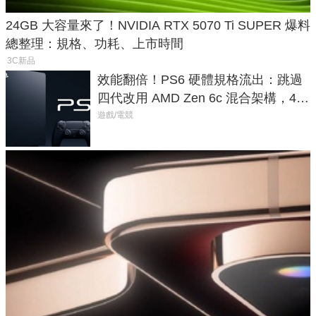
24GB 大容量來了！NVIDIA RTX 5070 Ti SUPER 爆料
總整理：規格、功耗、上市時間
3C新品
效能翻倍！PS6 硬體規格流出：跳過
四代改用 AMD Zen 6c 混合架構，4K
120fps 與全光追時代來臨
遊戲/電競