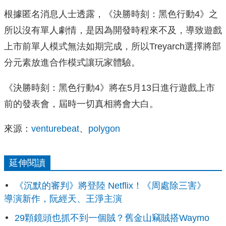
根據匿名消息人士透露，《決勝時刻：黑色行動4》之
所以沒有單人劇情，是因為開發時程來不及，導致遊戲
上市前單人模式無法如期完成，所以Treyarch選擇將部
分元素放進合作模式讓玩家體驗。
《決勝時刻：黑色行動4》將在5月13日進行遊戲上市
前的發表會，屆時一切真相將會大白。
來源：
venturebeat
、
polygon
延伸閱讀
《沉默的審判》將登陸 Netflix！《周處除三害》
導演新作，阮經天、王淨主演
29顆鏡頭也抓不到一個賊？舊金山竊賊搭Waymo