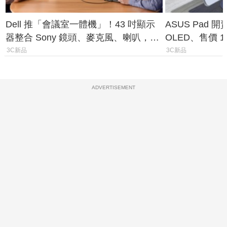
Dell 推「會議室一體機」！43 吋顯示
ASUS Pad 開
器整合 Sony 鏡頭、麥克風、喇叭，一
OLED、售價 1
條 USB-C 就能開會
費最低 0 元入
3C新品
3C新品
ADVERTISEMENT