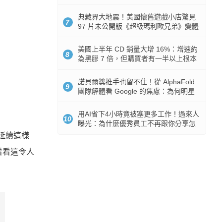
512GB 起跳
典藏界大地震！美國懷舊遊戲小店驚見
7
97 片未公開版《超級瑪利歐兄弟》變體
任天堂卡帶
美國上半年 CD 銷量大增 16%：增速約
8
為黑膠 7 倍，但購買者有一半以上根本
沒有播放器
諾貝爾獎推手也留不住！從 AlphaFold
9
團隊解體看 Google 的焦慮：為何明星
實驗室要為 Gemini 讓路？
用AI省下4小時竟被塞更多工作！過來人
10
曝光：為什麼優秀員工不再跟你分享怎
麼使用AI
了延續這樣
看看這令人