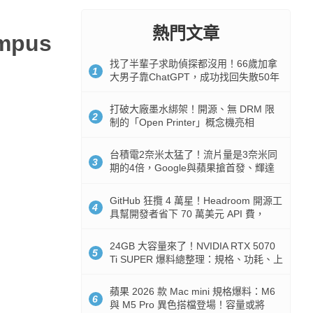
熱門文章
pus
找了半輩子求助偵探都沒用！66歲加拿
1
大男子靠ChatGPT，成功找回失散50年
家人
打破大廠墨水綁架！開源、無 DRM 限
2
制的「Open Printer」概念機亮相
台積電2奈米太猛了！流片量是3奈米同
3
期的4倍，Google與蘋果搶首發、輝達
與AMD排隊等產能
GitHub 狂攬 4 萬星！Headroom 開源工
4
具幫開發者省下 70 萬美元 API 費，
Token 消耗暴降 92%
24GB 大容量來了！NVIDIA RTX 5070
5
Ti SUPER 爆料總整理：規格、功耗、上
市時間
蘋果 2026 款 Mac mini 規格爆料：M6
6
與 M5 Pro 異色搭檔登場！容量或將