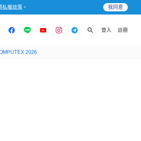
隱私權政策
。
我同意
登入
註冊
OMPUTEX 2026