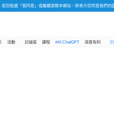
，若您點選「我同意」或繼續瀏覽本網站，即表示您同意我們的
片
活動
討論區
課程
#AI ChatGPT
深度有料
C