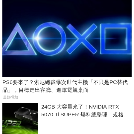
PS6要來了？索尼總裁曝次世代主機「不只是PC替代
品」，目標走出客廳、進軍電競桌面
遊戲/電競
24GB 大容量來了！NVIDIA RTX
5070 Ti SUPER 爆料總整理：規格、
功耗、上市時間