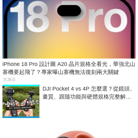
iPhone 18 Pro 設計圖 A20 晶片規格全看光，華強北山
寨機要起飛了？專家曝山寨機無法復刻兩大關鍵
3C新品
DJI Pocket 4 vs 4P 怎麼選？從鏡頭、
畫質、跟隨功能與硬體規格完整解
析，一次看懂兩台差異