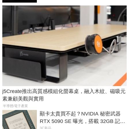
j5Create推出高質感模組化螢幕桌，融入木紋、磁吸元
素兼顧美觀與實用
半導體/電子產業
顯卡太貴買不起？NVIDIA 秘密武器
RTX 5090 SE 曝光，搭載 32GB 記憶
體
3C新品