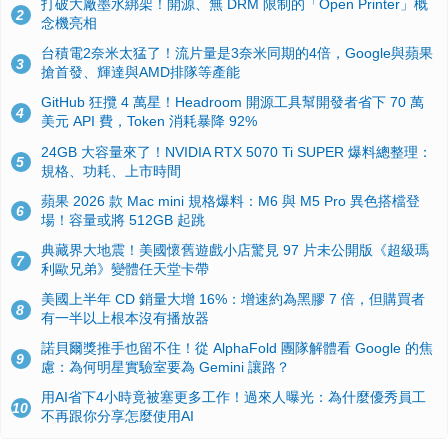
打破大廠墨水綁架！開源、無 DRM 限制的「Open Printer」概
2
念機亮相
台積電2奈米太猛了！流片量是3奈米同期的4倍，Google與蘋果
3
搶首發、輝達與AMD排隊等產能
GitHub 狂攬 4 萬星！Headroom 開源工具幫開發者省下 70 萬
4
美元 API 費，Token 消耗暴降 92%
24GB 大容量來了！NVIDIA RTX 5070 Ti SUPER 爆料總整理：
5
規格、功耗、上市時間
蘋果 2026 款 Mac mini 規格爆料：M6 與 M5 Pro 異色搭檔登
6
場！容量或將 512GB 起跳
典藏界大地震！美國懷舊遊戲小店驚見 97 片未公開版《超級瑪
7
利歐兄弟》變體任天堂卡帶
美國上半年 CD 銷量大增 16%：增速約為黑膠 7 倍，但購買者
8
有一半以上根本沒有播放器
諾貝爾獎推手也留不住！從 AlphaFold 團隊解體看 Google 的焦
9
慮：為何明星實驗室要為 Gemini 讓路？
用AI省下4小時竟被塞更多工作！過來人曝光：為什麼優秀員工
10
不再跟你分享怎麼使用AI