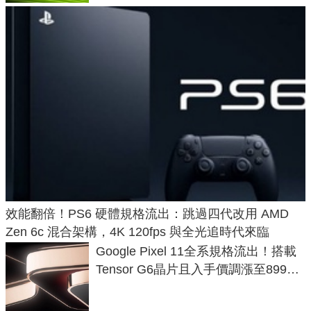
效能翻倍！PS6 硬體規格流出：跳過四代改用 AMD
Zen 6c 混合架構，4K 120fps 與全光追時代來臨
Google Pixel 11全系規格流出！搭載
Tensor G6晶片且入手價調漲至899美
元