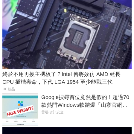
終於不用再換主機板了？Intel 傳將效仿 AMD 延長
CPU 插槽壽命，下代 LGA 1954 至少能戰三代
3C新品
Google搜尋首位竟然是假的！超過70
款熱門Windows軟體爆「山寨官網」
危機
雲端/資訊安全