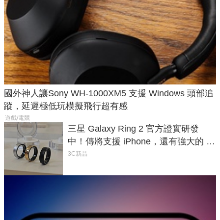
國外神人讓Sony WH-1000XM5 支援 Windows 頭部追
蹤，延遲極低玩模擬飛行超有感
遊戲/電競
三星 Galaxy Ring 2 官方證實研發
中！傳將支援 iPhone，還有強大的 AI
與智慧家電連動功能
3C新品