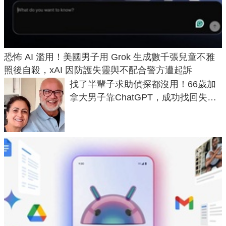
恐怖 AI 濫用！美國男子用 Grok 生成數千張兒童不雅
照後自殺，xAI 因防護失靈與不配合警方遭起訴
找了半輩子求助偵探都沒用！66歲加
拿大男子靠ChatGPT，成功找回失散
50年家人