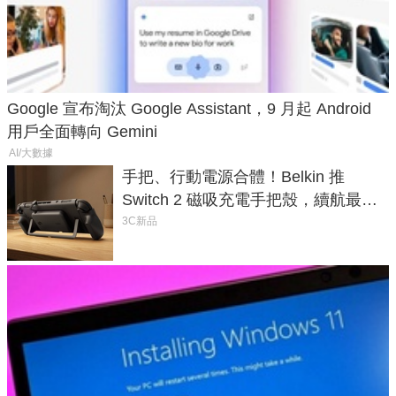
Google 宣布淘汰 Google Assistant，9 月起 Android
用戶全面轉向 Gemini
AI/大數據
手把、行動電源合體！Belkin 推
Switch 2 磁吸充電手把殼，續航最高
延長 1.5 倍
3C新品