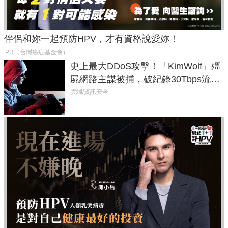
伴侶和妳一起預防HPV，才有資格說愛妳！
PR（台灣癌症基金會）
史上最大DDoS攻擊！「KimWolf」殭
屍網路主謀被捕，破紀錄30Tbps流量
癱瘓全球！
雲端/資訊安全