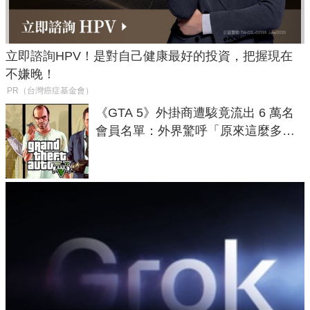
立即諮詢HPV！是對自己健康最好的投資，把握現在
不嫌晚！
PR（台灣癌症基金會）
《GTA 5》外掛商遭駭竟流出 6 萬名
會員名單：外界驚呼「原來這麼多人
在開掛！」