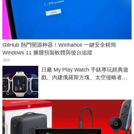
GitHub 熱門開源神器！Winhance 一鍵安全精簡
Windows 11 臃腫預裝軟體與後台追蹤
趨勢
日廠 My Play Watch 手錶專玩經典遊
戲、內建俄羅斯方塊、太空侵略者，
不過竟然不能連手機？