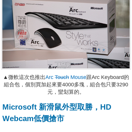
▲微軟這次也推出
Arc
Touch
Mouse
跟Arc Keyboard的
組合包，個別買加起來要4000多塊，組合包只要3290
元，蠻划算的。
Microsoft 新滑鼠外型取勝，HD
Webcam低價搶市