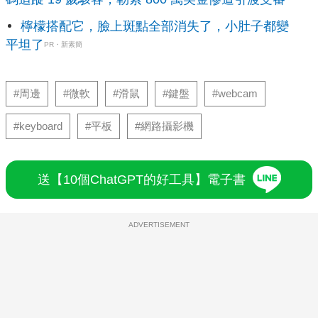
檸檬搭配它，臉上斑點全部消失了，小肚子都變
平坦了
PR・新素簡
#周邊
#微軟
#滑鼠
#鍵盤
#webcam
#keyboard
#平板
#網路攝影機
送【10個ChatGPT的好工具】電子書
ADVERTISEMENT