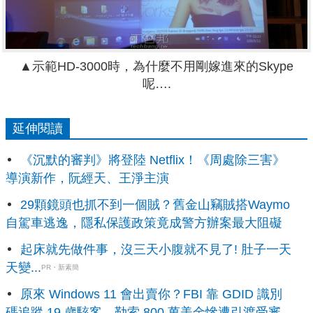
▲示範HD-3000時，為什麼不用剛嫁進來的Skype
呢….
延伸閱讀
《沉默的審判》將登陸 Netflix！《周處除三害》
導演新作，阮經天、王淨主演
29顆鏡頭也抓不到一個賊？舊金山竊賊搭Waymo
自駕車逃逸，隱私保護政策竟成警方辦案最大阻礙
起床就先做件事，沒三天小腹就不見了! 肚子一天
天變...
PR・新素簡
原來 Windows 11 會出賣你？FBI 靠 GDID 識別
碼追蹤 19 歲駭客，勒索 800 萬美金慘遭引渡受審