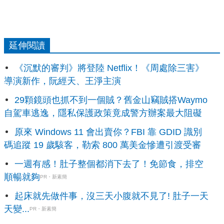
延伸閱讀
《沉默的審判》將登陸 Netflix！《周處除三害》
導演新作，阮經天、王淨主演
29顆鏡頭也抓不到一個賊？舊金山竊賊搭Waymo
自駕車逃逸，隱私保護政策竟成警方辦案最大阻礙
原來 Windows 11 會出賣你？FBI 靠 GDID 識別
碼追蹤 19 歲駭客，勒索 800 萬美金慘遭引渡受審
一週有感！肚子整個都消下去了！免節食，排空
順暢就夠
PR・新素簡
起床就先做件事，沒三天小腹就不見了! 肚子一天
天變...
PR・新素簡