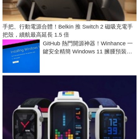
手把、行動電源合體！Belkin 推 Switch 2 磁吸充電手
把殼，續航最高延長 1.5 倍
GitHub 熱門開源神器！Winhance 一
鍵安全精簡 Windows 11 臃腫預裝軟
體與後台追蹤