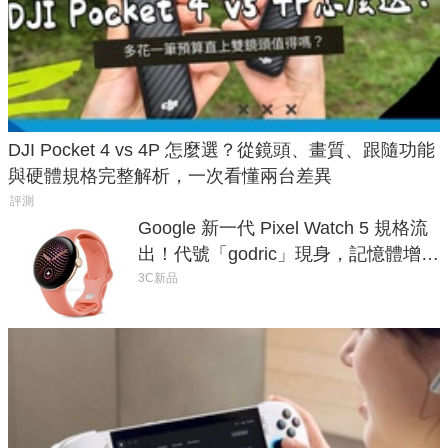
DJI Pocket 4 vs 4P 怎麼選？從鏡頭、畫質、跟隨功能
與硬體規格完整解析，一次看懂兩台差異
評測
Google 新一代 Pixel Watch 5 規格流
出！代號「godric」現身，記憶體增強
鎖定 AI 應用
3C新品