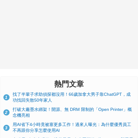
熱門文章
找了半輩子求助偵探都沒用！66歲加拿大男子靠ChatGPT，成
1
功找回失散50年家人
打破大廠墨水綁架！開源、無 DRM 限制的「Open Printer」概
2
念機亮相
用AI省下4小時竟被塞更多工作！過來人曝光：為什麼優秀員工
3
不再跟你分享怎麼使用AI