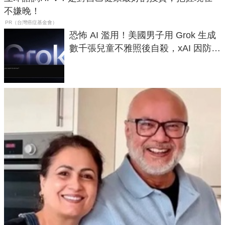
不嫌晚！
PR（台灣癌症基金會）
恐怖 AI 濫用！美國男子用 Grok 生成
數千張兒童不雅照後自殺，xAI 因防護
失靈與不配合警方遭起訴