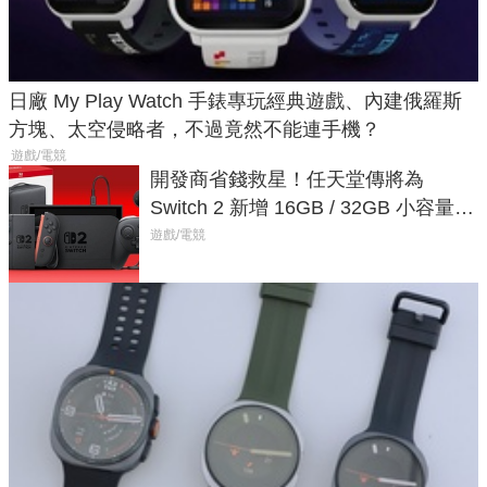
日廠 My Play Watch 手錶專玩經典遊戲、內建俄羅斯
方塊、太空侵略者，不過竟然不能連手機？
遊戲/電競
開發商省錢救星！任天堂傳將為
Switch 2 新增 16GB / 32GB 小容量遊
戲卡的選擇
遊戲/電競