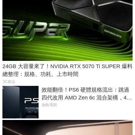
24GB 大容量來了！NVIDIA RTX 5070 Ti SUPER 爆料
總整理：規格、功耗、上市時間
3C新品
效能翻倍！PS6 硬體規格流出：跳過
四代改用 AMD Zen 6c 混合架構，4K
120fps 與全光追時代來臨
遊戲/電競