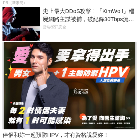
PR（新素簡）
史上最大DDoS攻擊！「KimWolf」殭
屍網路主謀被捕，破紀錄30Tbps流量
癱瘓全球！
雲端/資訊安全
伴侶和妳一起預防HPV，才有資格說愛妳！