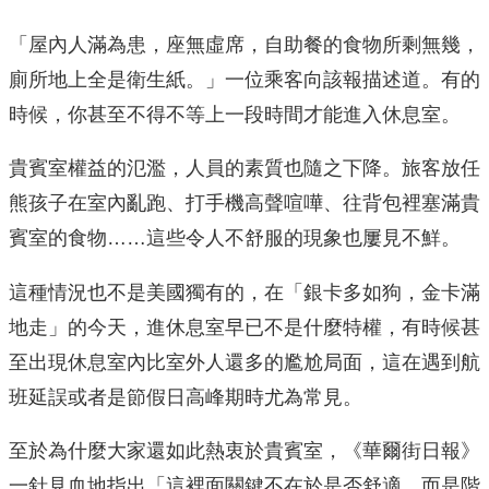
「屋內人滿為患，座無虛席，自助餐的食物所剩無幾，
廁所地上全是衛生紙。」一位乘客向該報描述道。有的
時候，你甚至不得不等上一段時間才能進入休息室。
貴賓室權益的氾濫，人員的素質也隨之下降。旅客放任
熊孩子在室內亂跑、打手機高聲喧嘩、往背包裡塞滿貴
賓室的食物……這些令人不舒服的現象也屢見不鮮。
這種情況也不是美國獨有的，在「銀卡多如狗，金卡滿
地走」的今天，進休息室早已不是什麼特權，有時候甚
至出現休息室內比室外人還多的尷尬局面，這在遇到航
班延誤或者是節假日高峰期時尤為常見。
至於為什麼大家還如此熱衷於貴賓室，《華爾街日報》
一針見血地指出「這裡面關鍵不在於是否舒適，而是階