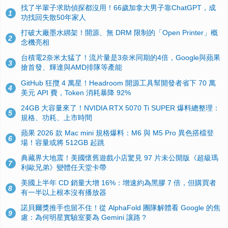
找了半輩子求助偵探都沒用！66歲加拿大男子靠ChatGPT，成
1
功找回失散50年家人
打破大廠墨水綁架！開源、無 DRM 限制的「Open Printer」概
2
念機亮相
台積電2奈米太猛了！流片量是3奈米同期的4倍，Google與蘋果
3
搶首發、輝達與AMD排隊等產能
GitHub 狂攬 4 萬星！Headroom 開源工具幫開發者省下 70 萬
4
美元 API 費，Token 消耗暴降 92%
24GB 大容量來了！NVIDIA RTX 5070 Ti SUPER 爆料總整理：
5
規格、功耗、上市時間
蘋果 2026 款 Mac mini 規格爆料：M6 與 M5 Pro 異色搭檔登
6
場！容量或將 512GB 起跳
典藏界大地震！美國懷舊遊戲小店驚見 97 片未公開版《超級瑪
7
利歐兄弟》變體任天堂卡帶
美國上半年 CD 銷量大增 16%：增速約為黑膠 7 倍，但購買者
8
有一半以上根本沒有播放器
諾貝爾獎推手也留不住！從 AlphaFold 團隊解體看 Google 的焦
9
慮：為何明星實驗室要為 Gemini 讓路？