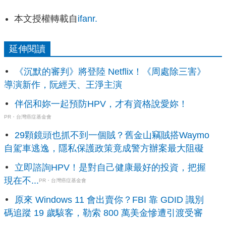
本文授權轉載自
ifanr.
延伸閱讀
《沉默的審判》將登陸 Netflix！《周處除三害》
導演新作，阮經天、王淨主演
伴侶和妳一起預防HPV，才有資格說愛妳！
PR・台灣癌症基金會
29顆鏡頭也抓不到一個賊？舊金山竊賊搭Waymo
自駕車逃逸，隱私保護政策竟成警方辦案最大阻礙
立即諮詢HPV！是對自己健康最好的投資，把握
現在不...
PR・台灣癌症基金會
原來 Windows 11 會出賣你？FBI 靠 GDID 識別
碼追蹤 19 歲駭客，勒索 800 萬美金慘遭引渡受審