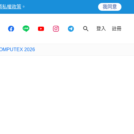
隱私權政策
。
我同意
登入
註冊
OMPUTEX 2026