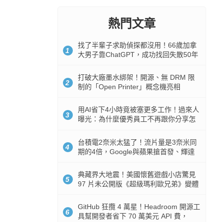
熱門文章
找了半輩子求助偵探都沒用！66歲加拿
1
大男子靠ChatGPT，成功找回失散50年
家人
打破大廠墨水綁架！開源、無 DRM 限
2
制的「Open Printer」概念機亮相
用AI省下4小時竟被塞更多工作！過來人
3
曝光：為什麼優秀員工不再跟你分享怎
麼使用AI
台積電2奈米太猛了！流片量是3奈米同
4
期的4倍，Google與蘋果搶首發、輝達
與AMD排隊等產能
典藏界大地震！美國懷舊遊戲小店驚見
5
97 片未公開版《超級瑪利歐兄弟》變體
任天堂卡帶
GitHub 狂攬 4 萬星！Headroom 開源工
6
具幫開發者省下 70 萬美元 API 費，