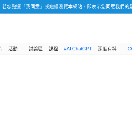
，若您點選「我同意」或繼續瀏覽本網站，即表示您同意我們的
片
活動
討論區
課程
#AI ChatGPT
深度有料
C