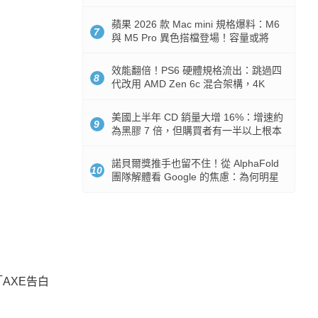
Token 消耗暴降 92%
蘋果 2026 款 Mac mini 規格爆料：M6
7
與 M5 Pro 異色搭檔登場！容量或將
512GB 起跳
效能翻倍！PS6 硬體規格流出：跳過四
8
代改用 AMD Zen 6c 混合架構，4K
120fps 與全光追時代來臨
美國上半年 CD 銷量大增 16%：增速約
9
為黑膠 7 倍，但購買者有一半以上根本
沒有播放器
諾貝爾獎推手也留不住！從 AlphaFold
10
團隊解體看 Google 的焦慮：為何明星
實驗室要為 Gemini 讓路？
AXE告白