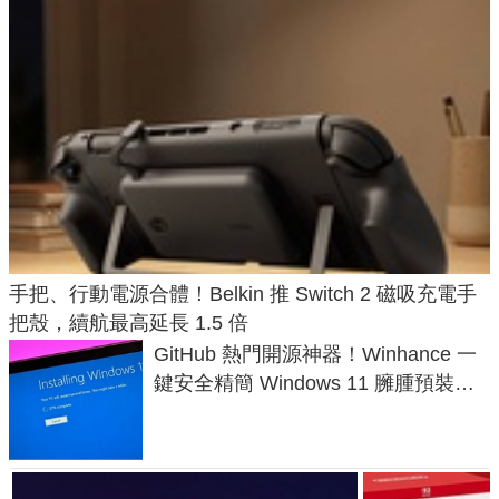
手把、行動電源合體！Belkin 推 Switch 2 磁吸充電手
把殼，續航最高延長 1.5 倍
GitHub 熱門開源神器！Winhance 一
鍵安全精簡 Windows 11 臃腫預裝軟
體與後台追蹤