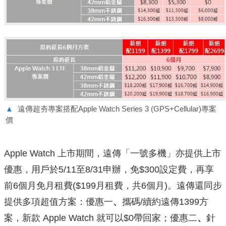
▲
遠傳超夯專案搭配Apple Watch Series 3 (GPS+Cellular)專案
價
Apple Watch 上市期間，遠傳「一號多機」亦提供上市
優惠，用戶於5/11至8/31申辦，免$300設定費，再享
前6個月免月租費($199月租費，共6個月)。遠傳還同步
提供多項超值方案：優惠一
、
攜碼/續約遠傳1399方
案，新款 Apple Watch 就可以$0帶回家；優惠二
、
針