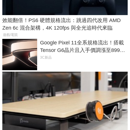
效能翻倍！PS6 硬體規格流出：跳過四代改用 AMD
Zen 6c 混合架構，4K 120fps 與全光追時代來臨
遊戲/電競
Google Pixel 11全系規格流出！搭載
Tensor G6晶片且入手價調漲至899美
元
3C新品