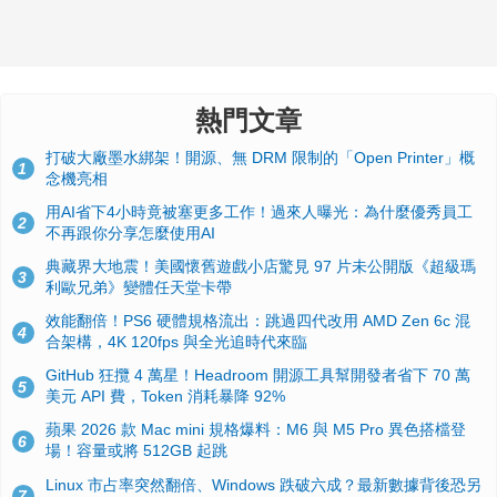
熱門文章
打破大廠墨水綁架！開源、無 DRM 限制的「Open Printer」概
1
念機亮相
用AI省下4小時竟被塞更多工作！過來人曝光：為什麼優秀員工
2
不再跟你分享怎麼使用AI
典藏界大地震！美國懷舊遊戲小店驚見 97 片未公開版《超級瑪
3
利歐兄弟》變體任天堂卡帶
效能翻倍！PS6 硬體規格流出：跳過四代改用 AMD Zen 6c 混
4
合架構，4K 120fps 與全光追時代來臨
GitHub 狂攬 4 萬星！Headroom 開源工具幫開發者省下 70 萬
5
美元 API 費，Token 消耗暴降 92%
蘋果 2026 款 Mac mini 規格爆料：M6 與 M5 Pro 異色搭檔登
6
場！容量或將 512GB 起跳
Linux 市占率突然翻倍、Windows 跌破六成？最新數據背後恐另
7