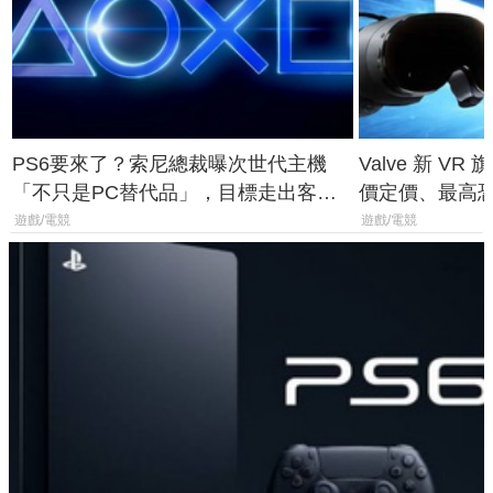
PS6要來了？索尼總裁曝次世代主機
Valve 新 VR 
「不只是PC替代品」，目標走出客
價定價、最高恐破
廳、進軍電競桌面
遊戲/電競
遊戲/電競