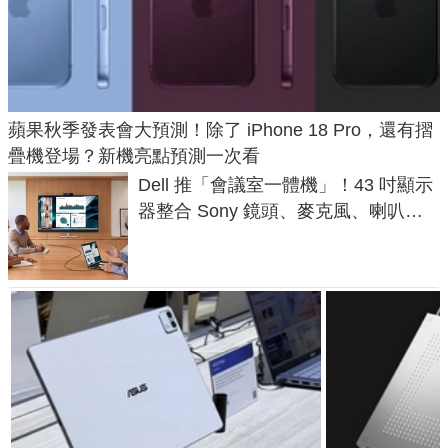
蘋果秋季發表會大預測！除了 iPhone 18 Pro，還有摺
疊機登場？新機亮點預測一次看
Dell 推「會議室一體機」！43 吋顯示
器整合 Sony 鏡頭、麥克風、喇叭，
一條 USB-C 就能開會