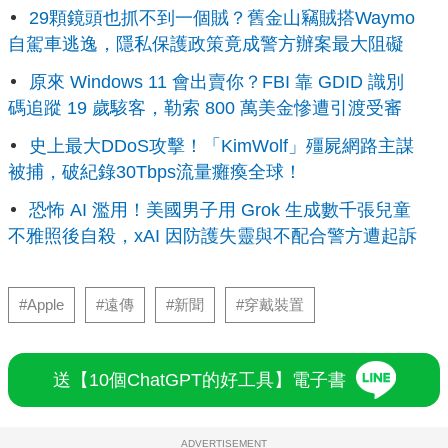
29顆鏡頭也抓不到一個賊？舊金山竊賊搭Waymo
自駕車逃逸，隱私保護政策竟成警方辦案最大阻礙
原來 Windows 11 會出賣你？FBI 靠 GDID 識別
碼追蹤 19 歲駭客，勒索 800 萬美金慘遭引渡受審
史上最大DDoS攻擊！「KimWolf」殭屍網路主謀
被捕，破紀錄30Tbps流量癱瘓全球！
恐怖 AI 濫用！美國男子用 Grok 生成數千張兒童
不雅照後自殺，xAI 因防護失靈與不配合警方遭起訴
#Apple
#遠傳
#新聞
#穿戴裝置
送【10個ChatGPT的好工具】電子書
ADVERTISEMENT