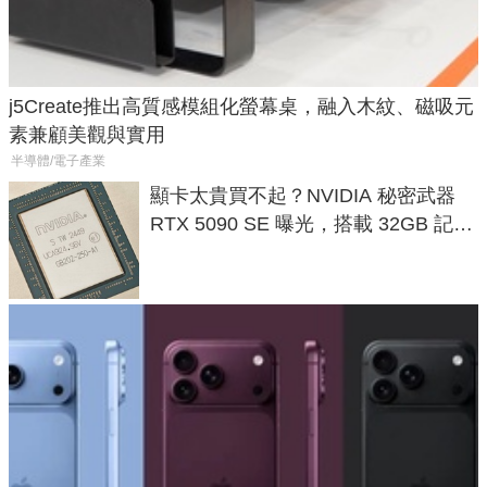
j5Create推出高質感模組化螢幕桌，融入木紋、磁吸元
素兼顧美觀與實用
半導體/電子產業
顯卡太貴買不起？NVIDIA 秘密武器
RTX 5090 SE 曝光，搭載 32GB 記憶
體