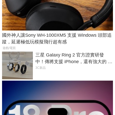
國外神人讓Sony WH-1000XM5 支援 Windows 頭部追
蹤，延遲極低玩模擬飛行超有感
遊戲/電競
三星 Galaxy Ring 2 官方證實研發
中！傳將支援 iPhone，還有強大的 AI
與智慧家電連動功能
3C新品