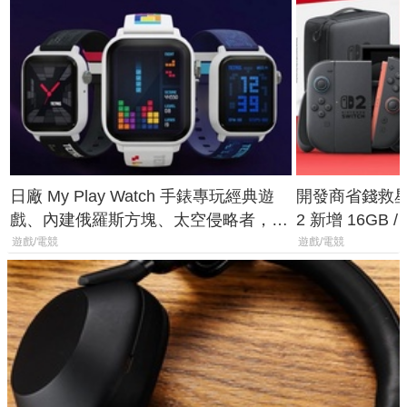
日廠 My Play Watch 手錶專玩經典遊
開發商省錢救星！
戲、內建俄羅斯方塊、太空侵略者，不
2 新增 16GB
過竟然不能連手機？
選擇
遊戲/電競
遊戲/電競