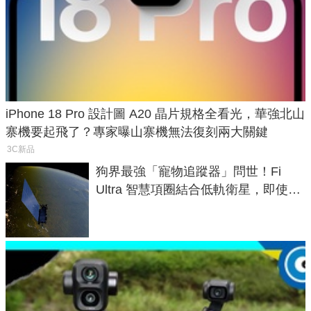
iPhone 18 Pro 設計圖 A20 晶片規格全看光，華強北山
寨機要起飛了？專家曝山寨機無法復刻兩大關鍵
3C新品
狗界最強「寵物追蹤器」問世！Fi
Ultra 智慧項圈結合低軌衛星，即使在
密林山谷也能精準找回愛犬