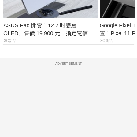
ASUS Pad 開賣！12.2 吋雙層
Google Pixe
OLED、售價 19,900 元，指定電信資
置！Pixel 11
費最低 0 元入手
1.6%
3C新品
3C新品
ADVERTISEMENT