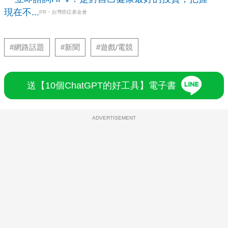
現在不...
PR・台灣癌症基金會
#網路話題
#新聞
#遊戲/電競
送【10個ChatGPT的好工具】電子書
ADVERTISEMENT