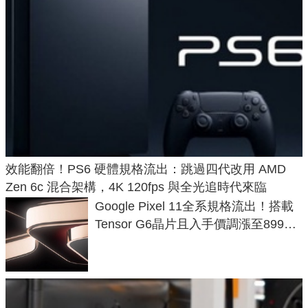
效能翻倍！PS6 硬體規格流出：跳過四代改用 AMD
Zen 6c 混合架構，4K 120fps 與全光追時代來臨
Google Pixel 11全系規格流出！搭載
Tensor G6晶片且入手價調漲至899美
元