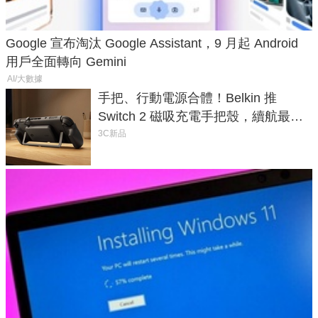
Google 宣布淘汰 Google Assistant，9 月起 Android
用戶全面轉向 Gemini
AI/大數據
手把、行動電源合體！Belkin 推
Switch 2 磁吸充電手把殼，續航最高
延長 1.5 倍
3C新品