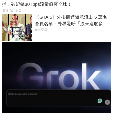
捕，破紀錄30Tbps流量癱瘓全球！
雲端/資訊安全
《GTA 5》外掛商遭駭竟流出 6 萬名
會員名單：外界驚呼「原來這麼多人
在開掛！」
遊戲/電競