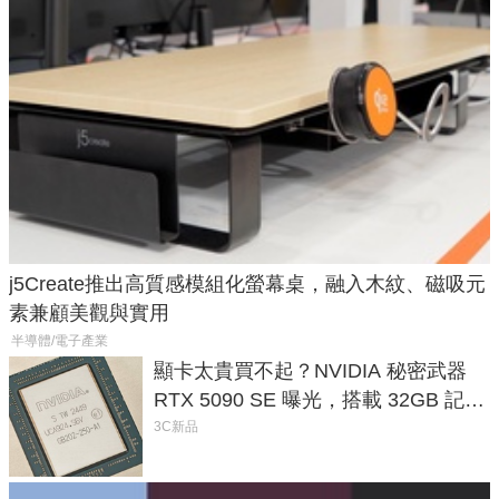
j5Create推出高質感模組化螢幕桌，融入木紋、磁吸元
素兼顧美觀與實用
半導體/電子產業
顯卡太貴買不起？NVIDIA 秘密武器
RTX 5090 SE 曝光，搭載 32GB 記憶
體
3C新品