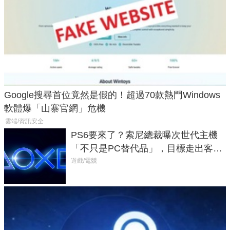
Google搜尋首位竟然是假的！超過70款熱門Windows
軟體爆「山寨官網」危機
雲端/資訊安全
PS6要來了？索尼總裁曝次世代主機
「不只是PC替代品」，目標走出客
廳、進軍電競桌面
遊戲/電競