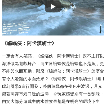
Play
《蝙蝠俠：阿卡漢騎士》
一定會有人疑惑，《蝙蝠俠：阿卡漢騎士》既不主打以
海洋做為遊戲舞台，而主角蝙蝠俠是蝙蝠也不是魚，更
不能與水面互動，那麼《蝙蝠俠：阿卡漢騎士》怎麼會
有令人驚豔的水面效果？《蝙蝠俠：阿卡漢騎士》利用
虛幻引擎3進行開發，整個遊戲都在夜色中渡過，月光
襯著高譚市港口邊的波濤，令玩家感覺別有一番韻味；
由於大部分遊戲中的水體效果都是在明亮的環境下生