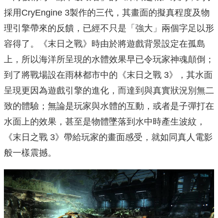
採用CryEngine 3製作的三代，其畫面的擬真程度及物
理引擎帶來的反饋，已經不只是「強大」兩個字足以形
容得了。《末日之戰》時由於將遊戲背景設定在孤島
上，所以海洋所呈現的水體效果早已令玩家神魂顛倒；
到了將戰場設在雨林都市中的《末日之戰 3》，其水面
呈現更因為遊戲引擎的進化，而達到與真實狀況別無二
致的體驗；無論是玩家與水體的互動，或者是子彈打在
水面上的效果，甚至是物體墜落到水中時產生波紋，
《末日之戰 3》帶給玩家的畫面感受，就如同真人電影
般一樣震撼。