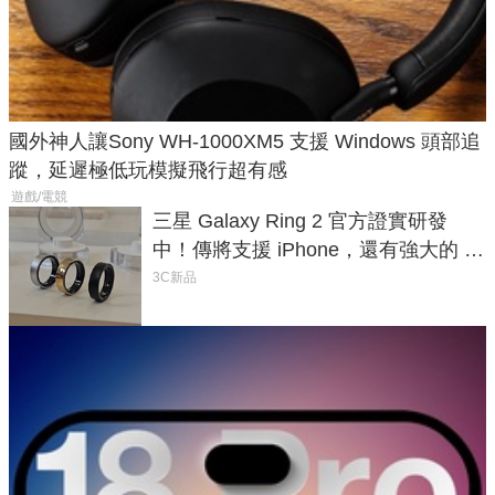
國外神人讓Sony WH-1000XM5 支援 Windows 頭部追
蹤，延遲極低玩模擬飛行超有感
遊戲/電競
三星 Galaxy Ring 2 官方證實研發
中！傳將支援 iPhone，還有強大的 AI
與智慧家電連動功能
3C新品