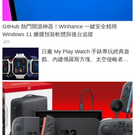
GitHub 熱門開源神器！Winhance 一鍵安全精簡
Windows 11 臃腫預裝軟體與後台追蹤
趨勢
日廠 My Play Watch 手錶專玩經典遊
戲、內建俄羅斯方塊、太空侵略者，
不過竟然不能連手機？