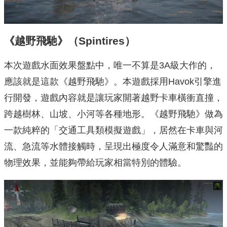
《越野飛馳》（Spintires）
本次遊戲水面效果盤點中，唯一不算是3A級大作的，
應該就是這款《越野飛馳》。本遊戲採用Havok引擎進
行開發，遊戲內容就是讓玩家開著越野卡車橫衝直撞，
跨越樹林、山坡、小河等各種地形。《越野飛馳》做為
一款純粹的「交通工具類模擬遊戲」，居然在卡車與河
流、急流等水體接觸時，呈現出極度令人滿意和驚豔的
物理效果，並能夠帶給玩家相當特別的體驗。