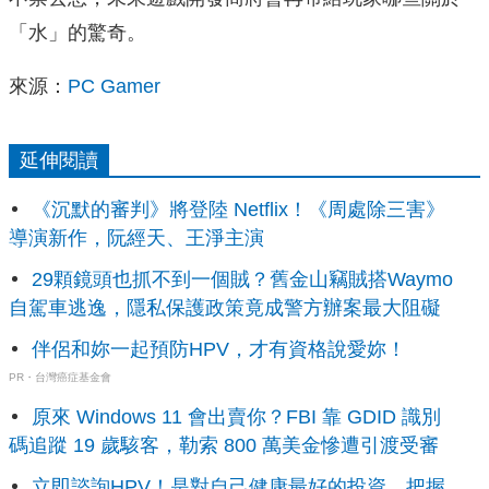
「水」的驚奇。
來源：
PC Gamer
延伸閱讀
《沉默的審判》將登陸 Netflix！《周處除三害》
導演新作，阮經天、王淨主演
29顆鏡頭也抓不到一個賊？舊金山竊賊搭Waymo
自駕車逃逸，隱私保護政策竟成警方辦案最大阻礙
伴侶和妳一起預防HPV，才有資格說愛妳！
PR・台灣癌症基金會
原來 Windows 11 會出賣你？FBI 靠 GDID 識別
碼追蹤 19 歲駭客，勒索 800 萬美金慘遭引渡受審
立即諮詢HPV！是對自己健康最好的投資，把握