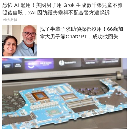
恐怖 AI 濫用！美國男子用 Grok 生成數千張兒童不雅
照後自殺，xAI 因防護失靈與不配合警方遭起訴
AI/大數據
找了半輩子求助偵探都沒用！66歲加
拿大男子靠ChatGPT，成功找回失散
50年家人