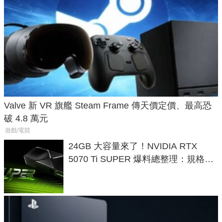
Valve 新 VR 旗艦 Steam Frame 傳天價定價、最高恐
破 4.8 萬元
遊戲/電競
24GB 大容量來了！NVIDIA RTX
5070 Ti SUPER 爆料總整理：規格、
功耗、上市時間