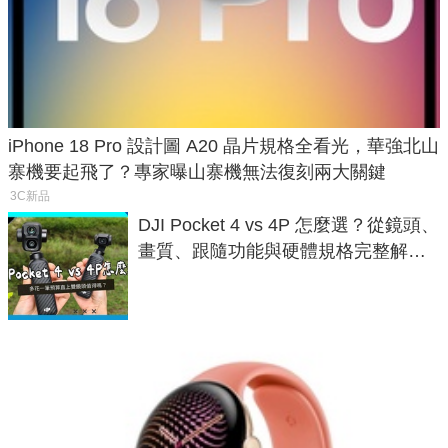
iPhone 18 Pro 設計圖 A20 晶片規格全看光，華強北山
寨機要起飛了？專家曝山寨機無法復刻兩大關鍵
3C新品
DJI Pocket 4 vs 4P 怎麼選？從鏡頭、
畫質、跟隨功能與硬體規格完整解
析，一次看懂兩台差異