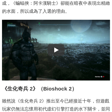
成，《蝙蝠俠：阿卡漢騎士》卻能在暗夜中表現出精緻
的水面，所以成為了入選的理由。
Play
《生化奇兵 2》（Bioshock 2）
雖然說《生化奇兵 2》推出至今已經接近十年，但遊戲
玩家仍無法忘懷用初代虛幻引擎打造的水下關卡，並同