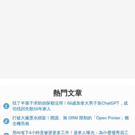
熱門文章
找了半輩子求助偵探都沒用！66歲加拿大男子靠ChatGPT，成
1
功找回失散50年家人
打破大廠墨水綁架！開源、無 DRM 限制的「Open Printer」概
2
念機亮相
用AI省下4小時竟被塞更多工作！過來人曝光：為什麼優秀員工