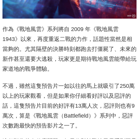
作為《戰地風雲》系列將自 2009 年《戰地風雲
1943》以來，再度重返二戰的力作，話題性當然是相
當夠的。尤其隔壁的決勝時刻都跑去打僵屍了、未來的
新作甚至還要大逃殺，玩家更是期待戰地風雲能帶給玩
家道地的戰爭體驗。
不過，雖然這隻預告片一如以往的馬上就吸引了250萬
以上的玩家觀看，但是如果你仔細看好評以及惡評的
話，這隻預告片目前的好評有13萬人次，惡評則也有9
萬次，算是《戰地風雲（Battlefield）》系列中，惡評
次數跑最快的預告影片之一了。