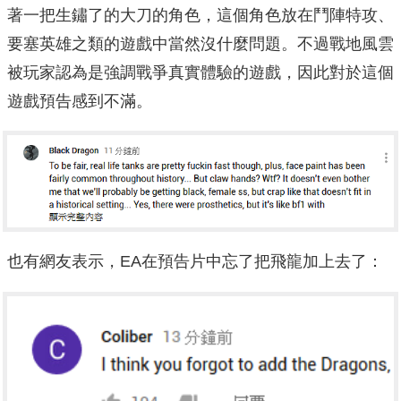
著一把生鏽了的大刀的角色，這個角色放在鬥陣特攻、
要塞英雄之類的遊戲中當然沒什麼問題。不過戰地風雲
被玩家認為是強調戰爭真實體驗的遊戲，因此對於這個
遊戲預告感到不滿。
也有網友表示，EA在預告片中忘了把飛龍加上去了：