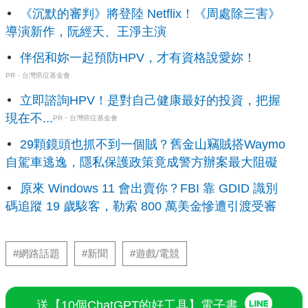
《沉默的審判》將登陸 Netflix！《周處除三害》
導演新作，阮經天、王淨主演
伴侶和妳一起預防HPV，才有資格說愛妳！
PR・台灣癌症基金會
立即諮詢HPV！是對自己健康最好的投資，把握
現在不...
PR・台灣癌症基金會
29顆鏡頭也抓不到一個賊？舊金山竊賊搭Waymo
自駕車逃逸，隱私保護政策竟成警方辦案最大阻礙
原來 Windows 11 會出賣你？FBI 靠 GDID 識別
碼追蹤 19 歲駭客，勒索 800 萬美金慘遭引渡受審
#網路話題
#新聞
#遊戲/電競
送【10個ChatGPT的好工具】電子書