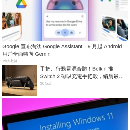
Google 宣布淘汰 Google Assistant，9 月起 Android
用戶全面轉向 Gemini
AI/大數據
手把、行動電源合體！Belkin 推
Switch 2 磁吸充電手把殼，續航最高
延長 1.5 倍
3C新品