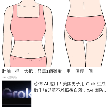
肚腩一抓一大把，只需1個雞蛋，用一個瘦一個
PR（新素簡）
恐怖 AI 濫用！美國男子用 Grok 生成
數千張兒童不雅照後自殺，xAI 因防護
失靈與不配合警方遭起訴