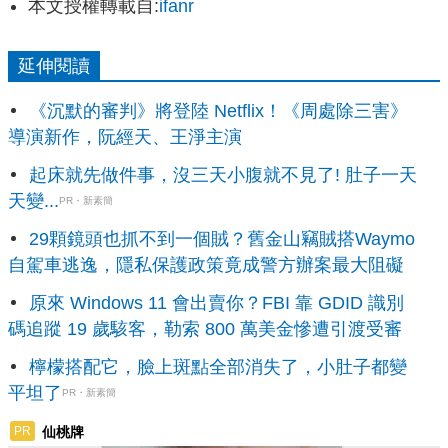
本文授權轉載自:
ifanr
延伸閱讀
《沉默的審判》將登陸 Netflix！《周處除三害》
導演新作，阮經天、王淨主演
起床就先做件事，沒三天小腹就不見了! 肚子一天
天變...
PR・新素簡
29顆鏡頭也抓不到一個賊？舊金山竊賊搭Waymo
自駕車逃逸，隱私保護政策竟成警方辦案最大阻礙
原來 Windows 11 會出賣你？FBI 靠 GDID 識別
碼追蹤 19 歲駭客，勒索 800 萬美金慘遭引渡受審
檸檬搭配它，臉上斑點全部消失了，小肚子都變
平坦了
PR・新素簡
仙桃牌
PR