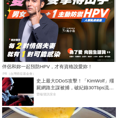
伴侶和妳一起預防HPV，才有資格說愛妳！
PR（台灣癌症基金會）
史上最大DDoS攻擊！「KimWolf」殭
屍網路主謀被捕，破紀錄30Tbps流量
癱瘓全球！
雲端/資訊安全