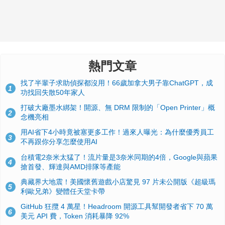
熱門文章
找了半輩子求助偵探都沒用！66歲加拿大男子靠ChatGPT，成
1
功找回失散50年家人
打破大廠墨水綁架！開源、無 DRM 限制的「Open Printer」概
2
念機亮相
用AI省下4小時竟被塞更多工作！過來人曝光：為什麼優秀員工
3
不再跟你分享怎麼使用AI
台積電2奈米太猛了！流片量是3奈米同期的4倍，Google與蘋果
4
搶首發、輝達與AMD排隊等產能
典藏界大地震！美國懷舊遊戲小店驚見 97 片未公開版《超級瑪
5
利歐兄弟》變體任天堂卡帶
GitHub 狂攬 4 萬星！Headroom 開源工具幫開發者省下 70 萬
6
美元 API 費，Token 消耗暴降 92%