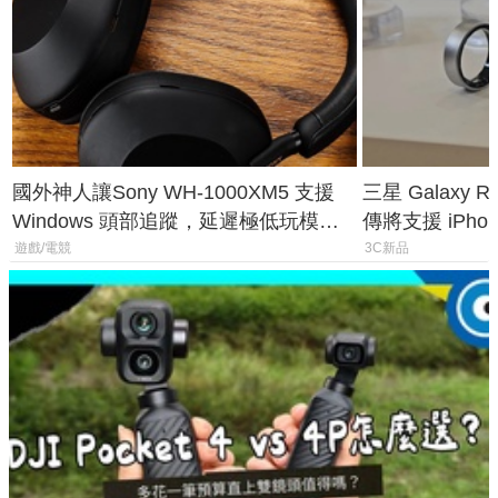
國外神人讓Sony WH-1000XM5 支援
三星 Galaxy 
Windows 頭部追蹤，延遲極低玩模擬
傳將支援 iPho
飛行超有感
慧家電連動功
遊戲/電競
3C新品