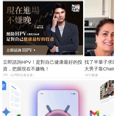
立即諮詢HPV！是對自己健康最好的投
找了半輩子求助
資，把握現在不嫌晚！
大男子靠Chat
年家人
PR（台灣癌症基金會）
AI/大數據