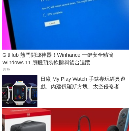
GitHub 熱門開源神器！Winhance 一鍵安全精簡
Windows 11 臃腫預裝軟體與後台追蹤
趨勢
日廠 My Play Watch 手錶專玩經典遊
戲、內建俄羅斯方塊、太空侵略者，
不過竟然不能連手機？