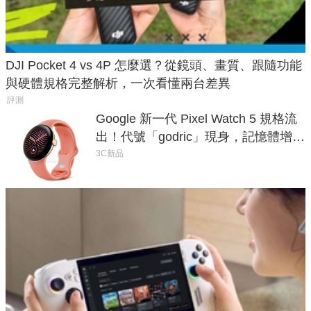
DJI Pocket 4 vs 4P 怎麼選？從鏡頭、畫質、跟隨功能
與硬體規格完整解析，一次看懂兩台差異
評測
Google 新一代 Pixel Watch 5 規格流
出！代號「godric」現身，記憶體增強
鎖定 AI 應用
3C新品