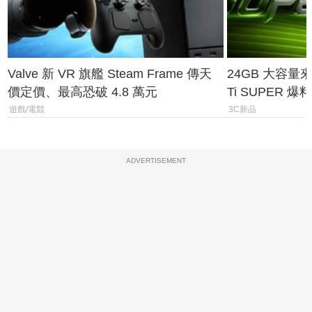
Valve 新 VR 旗艦 Steam Frame 傳天
24GB 大容量來了
價定價、最高恐破 4.8 萬元
Ti SUPER
上市時間
遊戲/電競
3C新品
ADVERTISEMENT