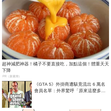
超神減肥神器！橘子不要直接吃，加點這個！體重天天
下降
PR（新素簡）
《GTA 5》外掛商遭駭竟流出 6 萬名
會員名單：外界驚呼「原來這麼多人
在開掛！」