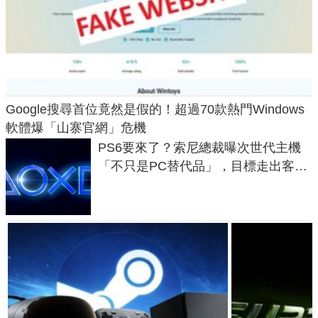
Google搜尋首位竟然是假的！超過70款熱門Windows
軟體爆「山寨官網」危機
PS6要來了？索尼總裁曝次世代主機
「不只是PC替代品」，目標走出客
廳、進軍電競桌面