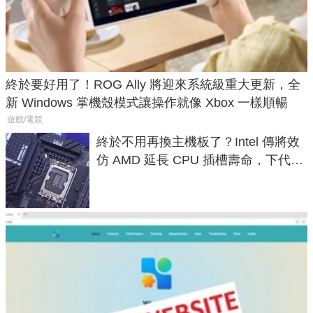
終於要好用了！ROG Ally 將迎來系統級重大更新，全
新 Windows 掌機殼模式讓操作就像 Xbox 一樣順暢
遊戲/電競
終於不用再換主機板了？Intel 傳將效
仿 AMD 延長 CPU 插槽壽命，下代
LGA 1954 至少能戰三代