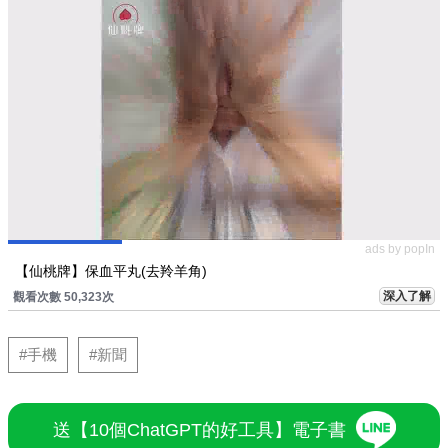
ads by popIn
【仙桃牌】保血平丸(去羚羊角)
深入了解
觀看次數 50,323次
#手機
#新聞
送【10個ChatGPT的好工具】電子書