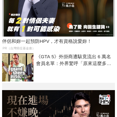
伴侶和妳一起預防HPV，才有資格說愛妳！
PR（台灣癌症基金會）
《GTA 5》外掛商遭駭竟流出 6 萬名
會員名單：外界驚呼「原來這麼多人
在開掛！」