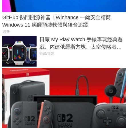
GitHub 熱門開源神器！Winhance 一鍵安全精簡
Windows 11 臃腫預裝軟體與後台追蹤
趨勢
日廠 My Play Watch 手錶專玩經典遊
戲、內建俄羅斯方塊、太空侵略者，
不過竟然不能連手機？
遊戲/電競