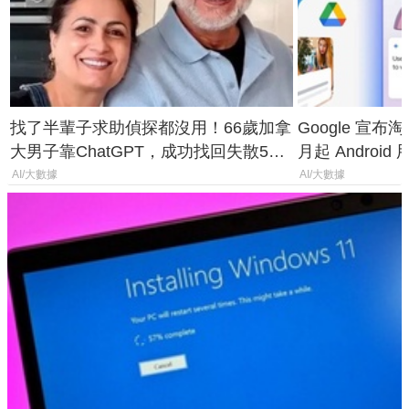
找了半輩子求助偵探都沒用！66歲加拿
Google 宣布淘汰 
大男子靠ChatGPT，成功找回失散50
月起 Android
年家人
AI/大數據
AI/大數據