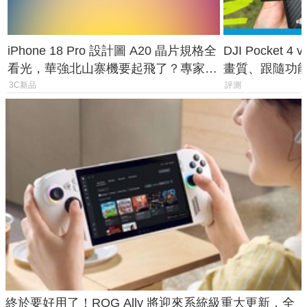
iPhone 18 Pro 設計圖 A20 晶片規格全
DJI Pocket
看光，華強北山寨機要起飛了？專家曝
畫質、跟隨功
山寨機無法復刻兩大關鍵
一次看懂兩台
3C新品
評測
終於要好用了！ROG Ally 將迎來系統級重大更新，全