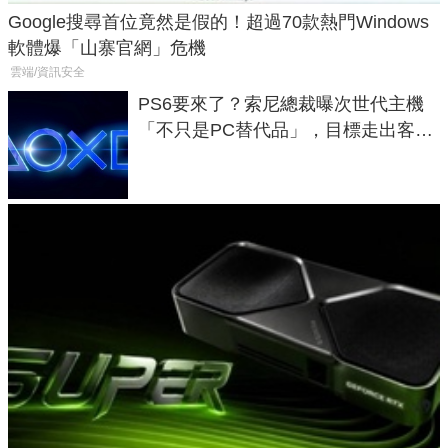
Google搜尋首位竟然是假的！超過70款熱門Windows
軟體爆「山寨官網」危機
雲端/資訊安全
PS6要來了？索尼總裁曝次世代主機
「不只是PC替代品」，目標走出客
廳、進軍電競桌面