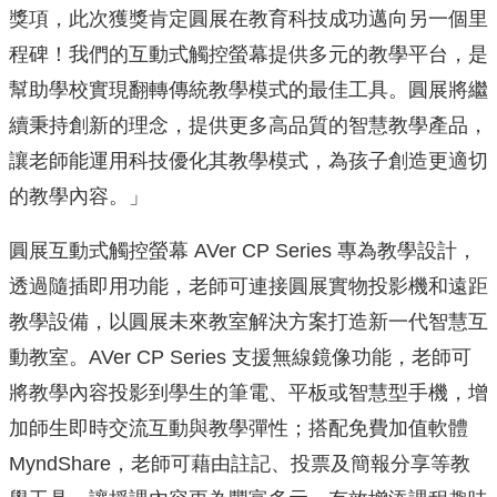
獎項，
此次獲獎肯定圓展在教育科技成功邁向另一個里
程碑！
我們的互動式觸控螢幕提供多元的教學平台，
是
幫助學校實現翻轉傳統教學模式的最佳工具。
圓展將繼
續秉持創新的理念，提供更多高品質的智慧教學產品，
讓老師能運用科技優化其教學模式，為孩子創造更適切
的教學內容。
」
圓展互動式觸控螢幕 AVer CP Series 專為教學設計，
透過隨插即用功能，
老師可連接圓展實物投影機和遠距
教學設備，
以圓展未來教室解決方案打造新一代智慧互
動教室。AVer CP Series 支援無線鏡像功能，
老師可
將教學內容投影到學生的筆電、平板或智慧型手機，
增
加師生即時交流互動與教學彈性；搭配免費加值軟體
MyndSh
are，老師可藉由註記、投票及簡報分享等教