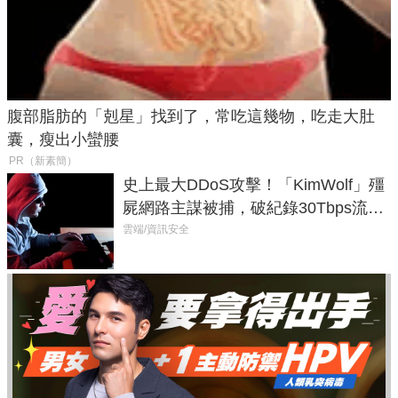
腹部脂肪的「剋星」找到了，常吃這幾物，吃走大肚
囊，瘦出小蠻腰
PR（新素簡）
史上最大DDoS攻擊！「KimWolf」殭
屍網路主謀被捕，破紀錄30Tbps流量
癱瘓全球！
雲端/資訊安全