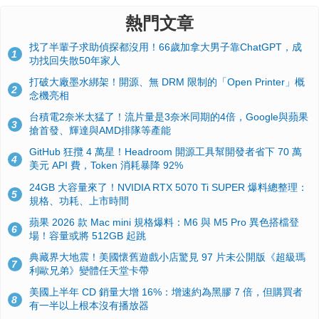
熱門文章
找了半輩子求助偵探都沒用！66歲加拿大男子靠ChatGPT，成
1
功找回失散50年家人
打破大廠墨水綁架！開源、無 DRM 限制的「Open Printer」概
2
念機亮相
台積電2奈米太猛了！流片量是3奈米同期的4倍，Google與蘋果
3
搶首發、輝達與AMD排隊等產能
GitHub 狂攬 4 萬星！Headroom 開源工具幫開發者省下 70 萬
4
美元 API 費，Token 消耗暴降 92%
24GB 大容量來了！NVIDIA RTX 5070 Ti SUPER 爆料總整理：
5
規格、功耗、上市時間
蘋果 2026 款 Mac mini 規格爆料：M6 與 M5 Pro 異色搭檔登
6
場！容量或將 512GB 起跳
典藏界大地震！美國懷舊遊戲小店驚見 97 片未公開版《超級瑪
7
利歐兄弟》變體任天堂卡帶
美國上半年 CD 銷量大增 16%：增速約為黑膠 7 倍，但購買者
8
有一半以上根本沒有播放器