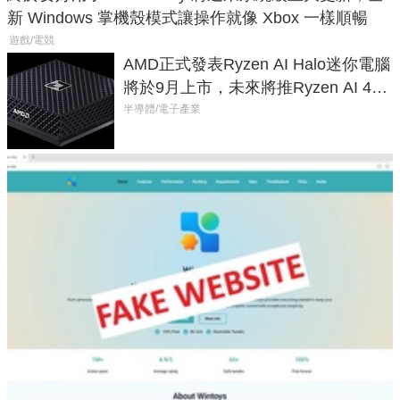
新 Windows 掌機殼模式讓操作就像 Xbox 一樣順暢
遊戲/電競
AMD正式發表Ryzen AI Halo迷你電腦
將於9月上市，未來將推Ryzen AI 400
Max系列處理器與對應升級版
半導體/電子產業