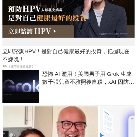
立即諮詢HPV！是對自己健康最好的投資，把握現在
不嫌晚！
PR（台灣癌症基金會）
恐怖 AI 濫用！美國男子用 Grok 生成
數千張兒童不雅照後自殺，xAI 因防護
失靈與不配合警方遭起訴