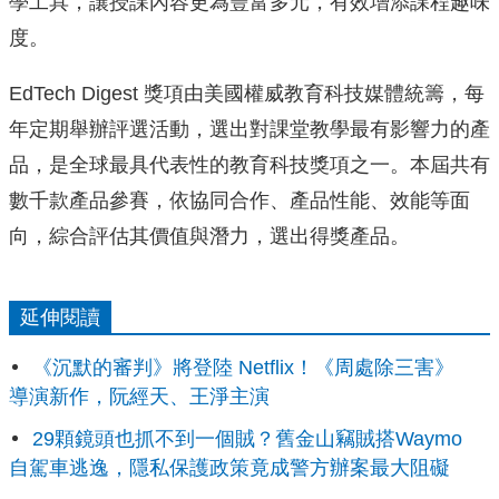
學工具，
讓授課內容更為豐富多元，有效增添課程趣味
度。
EdTech Digest 獎項由美國權威教育科技媒體統籌，
每
年定期舉辦評選活動，選出對課堂教學最有影響力的產
品，
是全球最具代表性的教育科技獎項之一。本屆共有
數千款產品參賽，
依協同合作、產品性能、效能等面
向，綜合評估其價值與潛力，
選出得獎產品。
延伸閱讀
《沉默的審判》將登陸 Netflix！《周處除三害》
導演新作，阮經天、王淨主演
29顆鏡頭也抓不到一個賊？舊金山竊賊搭Waymo
自駕車逃逸，隱私保護政策竟成警方辦案最大阻礙