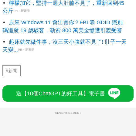
檸檬加它，堅持一週大肚腩不見了，重新回到45
公斤
PR・新素簡
原來 Windows 11 會出賣你？FBI 靠 GDID 識別
碼追蹤 19 歲駭客，勒索 800 萬美金慘遭引渡受審
起床就先做件事，沒三天小腹就不見了! 肚子一天
天變...
PR・新素簡
#新聞
送【10個ChatGPT的好工具】電子書
ADVERTISEMENT