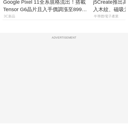
Google Pixel 11全系規格流出！搭載
j5Create
Tensor G6晶片且入手價調漲至899美
入木紋、磁吸
元
3C新品
半導體/電子產業
ADVERTISEMENT