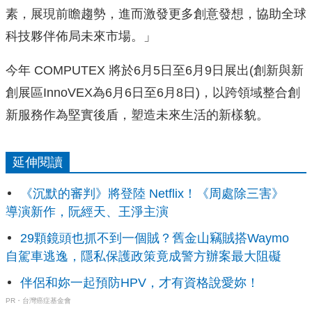
素，展現前瞻趨勢，進而激發更多創意發想，協助全球
科技夥伴佈局未來市場。」
今年 COMPUTEX 將於6月5日至6月9日展出(創新與新
創展區InnoVEX為6月6日至6月8日)，以跨領域整合創
新服務作為堅實後盾，塑造未來生活的新樣貌。
延伸閱讀
《沉默的審判》將登陸 Netflix！《周處除三害》
導演新作，阮經天、王淨主演
29顆鏡頭也抓不到一個賊？舊金山竊賊搭Waymo
自駕車逃逸，隱私保護政策竟成警方辦案最大阻礙
伴侶和妳一起預防HPV，才有資格說愛妳！
PR・台灣癌症基金會