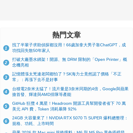
熱門文章
找了半輩子求助偵探都沒用！66歲加拿大男子靠ChatGPT，成
1
功找回失散50年家人
打破大廠墨水綁架！開源、無 DRM 限制的「Open Printer」概
2
念機亮相
記憶體漲太兇連老闆都怕了？SK海力士竟然認了價格「不正
3
常」：再漲下去不是好事
台積電2奈米太猛了！流片量是3奈米同期的4倍，Google與蘋果
4
搶首發、輝達與AMD排隊等產能
GitHub 狂攬 4 萬星！Headroom 開源工具幫開發者省下 70 萬
5
美元 API 費，Token 消耗暴降 92%
24GB 大容量來了！NVIDIA RTX 5070 Ti SUPER 爆料總整理：
6
規格、功耗、上市時間
蘋果 2026 款 Mac mini 規格爆料：M6 與 M5 Pro 異色搭檔登