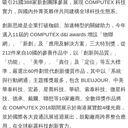
吸引21國388家新創團隊參展，展現 COMPUTEX 科技
實力，與國內外菁英夥伴共同建構全球科技生態系。
創新思維是企業打破枷鎖、加速轉型的關鍵助力，今年
邁入11屆的 COMPUTEX d&i awards 增設「物聯
網」、「新創」及「應用及解決方案」三大特別獎，從
212件來自10國的參賽作品中，以「創新與品質」、
「功能」、「美學」、「責任」及「定位」等五大標
準，嚴選出60件劃世代創新優質作品，其中以「系統
與行動網通」主題獲獎最多，包含 BLEUJOUR、中美
華泰科技、宏碁、星喬科技、華碩、索泰科技、微星科
技、德承、戴爾、聯想等10家廠商。全數得獎作品將
在 COMPUTEX 2018期間展示於南港展覽館4樓光廊，
並於國際各大資通訊展巡迴展出，鼓勵廠商跨界整合應
用，在全球嶄露科技創新實力。