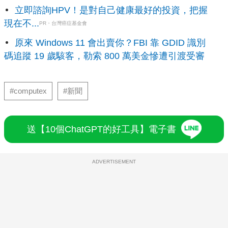
立即諮詢HPV！是對自己健康最好的投資，把握
現在不...
PR・台灣癌症基金會
原來 Windows 11 會出賣你？FBI 靠 GDID 識別
碼追蹤 19 歲駭客，勒索 800 萬美金慘遭引渡受審
#computex
#新聞
送【10個ChatGPT的好工具】電子書
ADVERTISEMENT