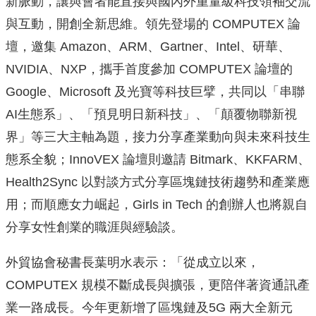
新脈動，讓與會者能直接與國內外重量級科技領袖交流
與互動，開創全新思維。領先登場的 COMPUTEX 論
壇，邀集 Amazon、ARM、Gartner、Intel、研華、
NVIDIA、NXP，攜手首度參加 COMPUTEX 論壇的
Google、Microsoft 及光寶等科技巨擘，共同以「串聯
AI生態系」、「預見明日新科技」、「顛覆物聯新視
界」等三大主軸為題，接力分享產業動向與未來科技生
態系全貌；InnoVEX 論壇則邀請 Bitmark、KKFARM、
Health2Sync 以對談方式分享區塊鏈技術趨勢和產業應
用；而順應女力崛起，Girls in Tech 的創辦人也將親自
分享女性創業的職涯與經驗談。
外貿協會秘書長葉明水表示：「從成立以來，
COMPUTEX 規模不斷成長與擴張，更陪伴著資通訊產
業一路成長。今年更新增了區塊鏈及5G 兩大全新元