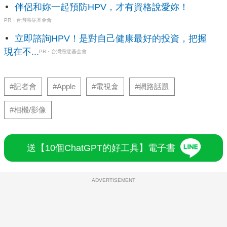
伴侶和妳一起預防HPV，才有資格說愛妳！
PR・台灣癌症基金會
立即諮詢HPV！是對自己健康最好的投資，把握
現在不...
PR・台灣癌症基金會
#記者會
#Apple
#電視盒
#網路話題
#相機/影像
送【10個ChatGPT的好工具】電子書
ADVERTISEMENT