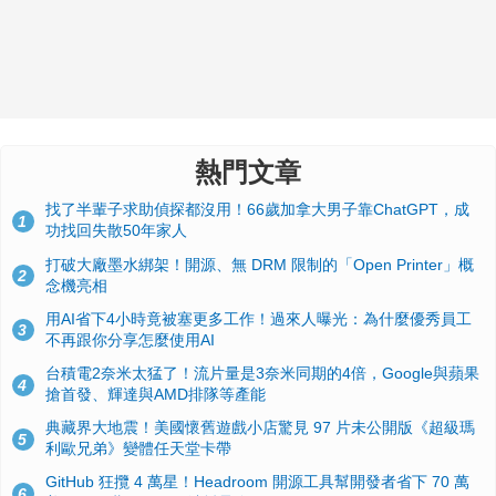
熱門文章
找了半輩子求助偵探都沒用！66歲加拿大男子靠ChatGPT，成
1
功找回失散50年家人
打破大廠墨水綁架！開源、無 DRM 限制的「Open Printer」概
2
念機亮相
用AI省下4小時竟被塞更多工作！過來人曝光：為什麼優秀員工
3
不再跟你分享怎麼使用AI
台積電2奈米太猛了！流片量是3奈米同期的4倍，Google與蘋果
4
搶首發、輝達與AMD排隊等產能
典藏界大地震！美國懷舊遊戲小店驚見 97 片未公開版《超級瑪
5
利歐兄弟》變體任天堂卡帶
GitHub 狂攬 4 萬星！Headroom 開源工具幫開發者省下 70 萬
6