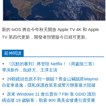
新的 tvOS 將在今年秋天開放 Apple TV 4K 和 Apple
TV 第四代更新，開發者預覽版今日就可更新。
延伸閱讀
《沉默的審判》將登陸 Netflix！《周處除三害》
導演新作，阮經天、王淨主演
29顆鏡頭也抓不到一個賊？舊金山竊賊搭Waymo
自駕車逃逸，隱私保護政策竟成警方辦案最大阻礙
原來 Windows 11 會出賣你？FBI 靠 GDID 識別
碼追蹤 19 歲駭客，勒索 800 萬美金慘遭引渡受審