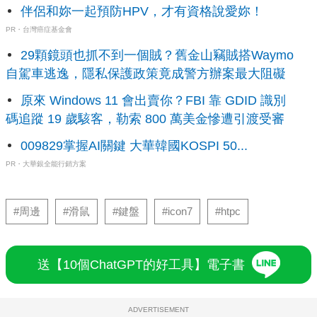
伴侶和妳一起預防HPV，才有資格說愛妳！
PR・台灣癌症基金會
29顆鏡頭也抓不到一個賊？舊金山竊賊搭Waymo
自駕車逃逸，隱私保護政策竟成警方辦案最大阻礙
原來 Windows 11 會出賣你？FBI 靠 GDID 識別
碼追蹤 19 歲駭客，勒索 800 萬美金慘遭引渡受審
009829掌握AI關鍵 大華韓國KOSPI 50...
PR・大華銀全能行銷方案
#周邊
#滑鼠
#鍵盤
#icon7
#htpc
送【10個ChatGPT的好工具】電子書
ADVERTISEMENT