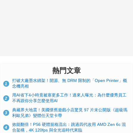
熱門文章
打破大廠墨水綁架！開源、無 DRM 限制的「Open Printer」概
1
念機亮相
用AI省下4小時竟被塞更多工作！過來人曝光：為什麼優秀員工
2
不再跟你分享怎麼使用AI
典藏界大地震！美國懷舊遊戲小店驚見 97 片未公開版《超級瑪
3
利歐兄弟》變體任天堂卡帶
效能翻倍！PS6 硬體規格流出：跳過四代改用 AMD Zen 6c 混
4
合架構，4K 120fps 與全光追時代來臨