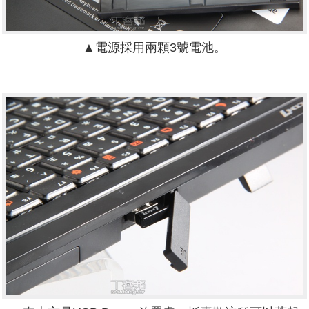
▲電源採用兩顆3號電池。