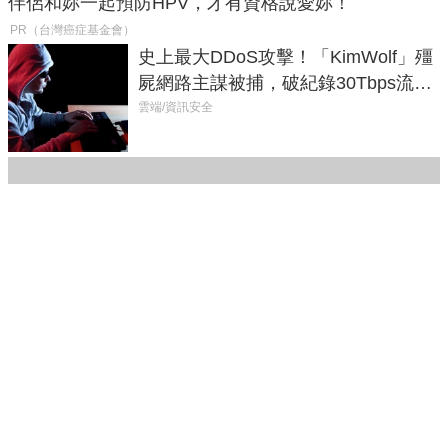
伴侶和妳一起預防HPV，才有資格說愛妳！
PR（台灣癌症基金會）
史上最大DDoS攻擊！「KimWolf」殭
屍網路主謀被捕，破紀錄30Tbps流量
癱瘓全球！
雲端/資訊安全