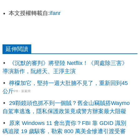
本文授權轉載自:
ifanr
延伸閱讀
《沉默的審判》將登陸 Netflix！《周處除三害》
導演新作，阮經天、王淨主演
檸檬加它，堅持一週大肚腩不見了，重新回到45
公斤
PR・新素簡
29顆鏡頭也抓不到一個賊？舊金山竊賊搭Waymo
自駕車逃逸，隱私保護政策竟成警方辦案最大阻礙
原來 Windows 11 會出賣你？FBI 靠 GDID 識別
碼追蹤 19 歲駭客，勒索 800 萬美金慘遭引渡受審