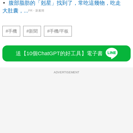
腹部脂肪的「剋星」找到了，常吃這幾物，吃走
大肚囊，...
PR・新素簡
#手機
#新聞
#手機/平板
送【10個ChatGPT的好工具】電子書
ADVERTISEMENT