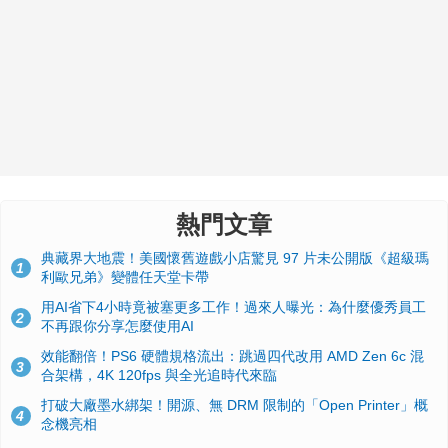
熱門文章
典藏界大地震！美國懷舊遊戲小店驚見 97 片未公開版《超級瑪
1
利歐兄弟》變體任天堂卡帶
用AI省下4小時竟被塞更多工作！過來人曝光：為什麼優秀員工
2
不再跟你分享怎麼使用AI
效能翻倍！PS6 硬體規格流出：跳過四代改用 AMD Zen 6c 混
3
合架構，4K 120fps 與全光追時代來臨
打破大廠墨水綁架！開源、無 DRM 限制的「Open Printer」概
4
念機亮相