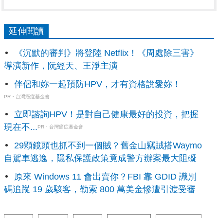
延伸閱讀
《沉默的審判》將登陸 Netflix！《周處除三害》
導演新作，阮經天、王淨主演
伴侶和妳一起預防HPV，才有資格說愛妳！
PR・台灣癌症基金會
立即諮詢HPV！是對自己健康最好的投資，把握
現在不...
PR・台灣癌症基金會
29顆鏡頭也抓不到一個賊？舊金山竊賊搭Waymo
自駕車逃逸，隱私保護政策竟成警方辦案最大阻礙
原來 Windows 11 會出賣你？FBI 靠 GDID 識別
碼追蹤 19 歲駭客，勒索 800 萬美金慘遭引渡受審