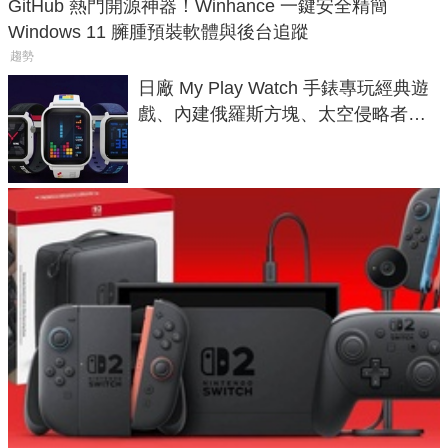
GitHub 熱門開源神器！Winhance 一鍵安全精簡
Windows 11 臃腫預裝軟體與後台追蹤
趨勢
日廠 My Play Watch 手錶專玩經典遊
戲、內建俄羅斯方塊、太空侵略者，
不過竟然不能連手機？