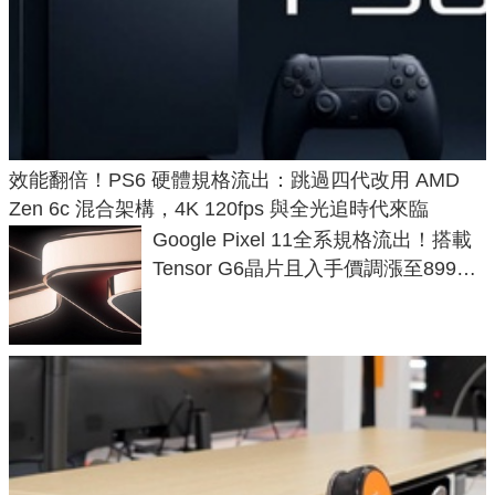
效能翻倍！PS6 硬體規格流出：跳過四代改用 AMD
Zen 6c 混合架構，4K 120fps 與全光追時代來臨
Google Pixel 11全系規格流出！搭載
Tensor G6晶片且入手價調漲至899美
元