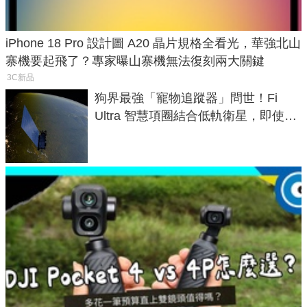
iPhone 18 Pro 設計圖 A20 晶片規格全看光，華強北山
寨機要起飛了？專家曝山寨機無法復刻兩大關鍵
3C新品
狗界最強「寵物追蹤器」問世！Fi
Ultra 智慧項圈結合低軌衛星，即使在
密林山谷也能精準找回愛犬