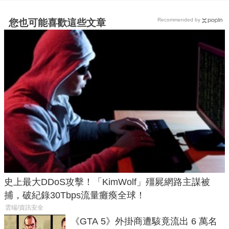
Recommended by
您也可能喜歡這些文章
史上最大DDoS攻擊！「KimWolf」殭屍網路主謀被
捕，破紀錄30Tbps流量癱瘓全球！
雲端/資訊安全
《GTA 5》外掛商遭駭竟流出 6 萬名