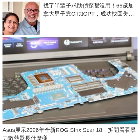
找了半輩子求助偵探都沒用！66歲加
拿大男子靠ChatGPT，成功找回失散
50年家人
Asus展示2026年全新ROG Strix Scar 18，拆開看看暴
力散熱器長什麼樣