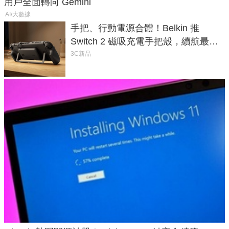
用戶全面轉向 Gemini
AI/大數據
手把、行動電源合體！Belkin 推
Switch 2 磁吸充電手把殼，續航最高
延長 1.5 倍
3C新品