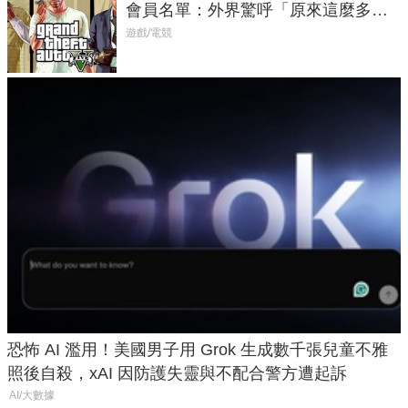
會員名單：外界驚呼「原來這麼多人
在開掛！」
遊戲/電競
恐怖 AI 濫用！美國男子用 Grok 生成數千張兒童不雅
照後自殺，xAI 因防護失靈與不配合警方遭起訴
AI/大數據