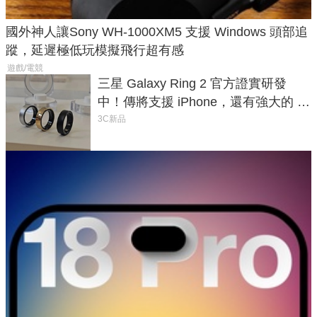
國外神人讓Sony WH-1000XM5 支援 Windows 頭部追
蹤，延遲極低玩模擬飛行超有感
遊戲/電競
三星 Galaxy Ring 2 官方證實研發
中！傳將支援 iPhone，還有強大的 AI
與智慧家電連動功能
3C新品