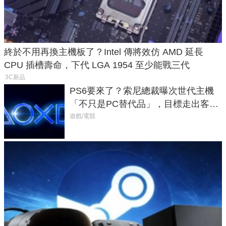
終於不用再換主機板了？Intel 傳將效仿 AMD 延長
CPU 插槽壽命，下代 LGA 1954 至少能戰三代
3C新品
PS6要來了？索尼總裁曝次世代主機
「不只是PC替代品」，目標走出客
廳、進軍電競桌面
遊戲/電競