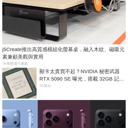
j5Create推出高質感模組化螢幕桌，融入木紋、磁吸元
素兼顧美觀與實用
半導體/電子產業
顯卡太貴買不起？NVIDIA 秘密武器
RTX 5090 SE 曝光，搭載 32GB 記憶
體
3C新品